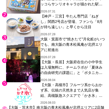
ッコらサンリオキャラが描かれた駅弁
やグッズが登場
2026.07.31
【神戸・三宮】牛たん専門店「ねぎ
し」関西2号店が登場、ファンら「8月
が待ち遠しい」と早くから注目
2026.07.28
大阪・箕面市で“焼きたて”月化粧がいつ
でも、南大阪の青木松風庵が北摂エリ
アに初進出
2026.07.28
【大阪・長居】大阪府在住の小中学生
は入場無料に、チームラボが「夏休み
の自由研究の課題に」と「ボタニカル
ガーデン 大阪」へ招待
2026.08.04
【大阪・高槻市】フルーツ系からおか
ず系、伝統の天然氷まで人気店が集
結、高槻阪急スクエアで「かき氷」祭
り
2026.08.03
【大阪・茨木市】南大阪の青木松風庵が北摂エリアに2店舗