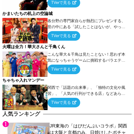
TVerで見る
ケ・歌…など様々なお題で芸人がショートネ
タを競い合う！
かまいたちの机上の空論城
各分野の専門家自らが熱烈にプレゼンする、
世の中にある「試したことはないが、やって
みたらこうなる！…ハズ」という“机上の空
TVerで見る
論”に若手芸人らがカラダを張って挑む！
火曜は全力！華大さんと千鳥くん
こんな華大＆千鳥は見たことない！思わず本
気になっちゃうゲームに挑戦するバラエティ
ー！
TVerで見る
ちゃちゃ入れマンデー
関西で「話題の出来事」、「独特の文化や風
習」、「人気の行列ができる店」などあらゆ
るテーマについて好き放題にちゃちゃを入れ
TVerで見る
ていく関西色を前面に押し出したトークバラ
エティ番組！
人気ランキング
JR東海の「はぴだんぶいコラボ」関西
は大阪と京都のみ、日焼けしたポチャ