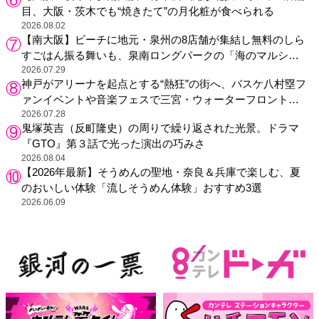
目、大阪・茨木でも“焼きたて”の月化粧が食べられる
2026.08.02
【南大阪】ビーチに地元・泉州の8店舗が集結し無料のしら
すごはん振る舞いも、泉南ロングパークの「海のマルシ
ェ」がリニューアル！
2026.07.29
神戸がアリーナを起点とする“熱狂”の街へ、バスケ八村塁フ
ァンイベントや音楽フェスで三宮・ウォーターフロントを
活性化
2026.07.28
鬼塚英吉（反町隆史）の周りで繰り返された光景。ドラマ
『GTO』第３話で光った演出の巧みさ
2026.08.04
【2026年最新】そうめんの聖地・奈良＆兵庫で楽しむ、夏
のおいしい体験「流しそうめん体験」おすすめ3選
2026.06.09