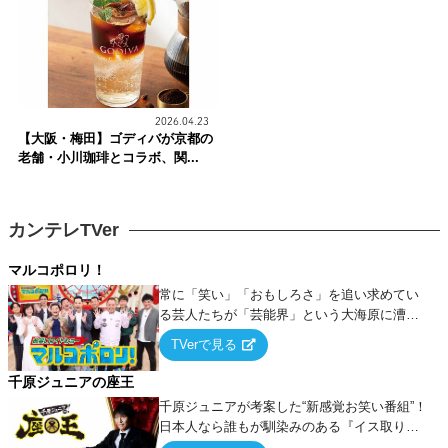
2026.04.23
【大阪・梅田】ゴディバが京都の
老舗・小川珈琲とコラボ、関...
カンテレTVer
マルコポロリ！
常に「笑い」「おもしろさ」を追い求めてい
る芸人たちが「芸能界」という大海原に漕ぎ
出でて、新たなオモシロ人間を発掘する！
TVerで見る
千原ジュニアの座王
千原ジュニアが考案した“新感覚お笑い番組”！
日本人なら誰もが馴染みのある『イス取りゲ
ーム』をベースに、大喜利・ギャグ・モノボ