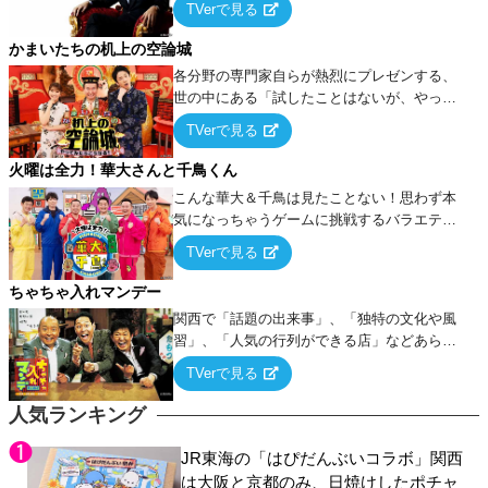
TVerで見る
ケ・歌…など様々なお題で芸人がショートネ
タを競い合う！
かまいたちの机上の空論城
各分野の専門家自らが熱烈にプレゼンする、
世の中にある「試したことはないが、やって
みたらこうなる！…ハズ」という“机上の空
TVerで見る
論”に若手芸人らがカラダを張って挑む！
火曜は全力！華大さんと千鳥くん
こんな華大＆千鳥は見たことない！思わず本
気になっちゃうゲームに挑戦するバラエティ
ー！
TVerで見る
ちゃちゃ入れマンデー
関西で「話題の出来事」、「独特の文化や風
習」、「人気の行列ができる店」などあらゆ
るテーマについて好き放題にちゃちゃを入れ
TVerで見る
ていく関西色を前面に押し出したトークバラ
エティ番組！
人気ランキング
JR東海の「はぴだんぶいコラボ」関西
は大阪と京都のみ、日焼けしたポチャ