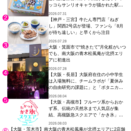
ッコらサンリオキャラが描かれた駅弁
やグッズが登場
2026.07.31
【神戸・三宮】牛たん専門店「ねぎ
し」関西2号店が登場、ファンら「8月
が待ち遠しい」と早くから注目
2026.07.28
大阪・箕面市で“焼きたて”月化粧がいつ
でも、南大阪の青木松風庵が北摂エリ
アに初進出
2026.07.28
【大阪・長居】大阪府在住の小中学生
は入場無料に、チームラボが「夏休み
の自由研究の課題に」と「ボタニカル
ガーデン 大阪」へ招待
2026.08.04
【大阪・高槻市】フルーツ系からおか
ず系、伝統の天然氷まで人気店が集
結、高槻阪急スクエアで「かき氷」祭
り
2026.08.03
【大阪・茨木市】南大阪の青木松風庵が北摂エリアに2店舗