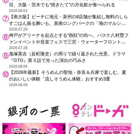
目、大阪・茨木でも“焼きたて”の月化粧が食べられる
2026.08.02
【南大阪】ビーチに地元・泉州の8店舗が集結し無料のしら
すごはん振る舞いも、泉南ロングパークの「海のマルシ
ェ」がリニューアル！
2026.07.29
神戸がアリーナを起点とする“熱狂”の街へ、バスケ八村塁フ
ァンイベントや音楽フェスで三宮・ウォーターフロントを
活性化
2026.07.28
鬼塚英吉（反町隆史）の周りで繰り返された光景。ドラマ
『GTO』第３話で光った演出の巧みさ
2026.08.04
【2026年最新】そうめんの聖地・奈良＆兵庫で楽しむ、夏
のおいしい体験「流しそうめん体験」おすすめ3選
2026.06.09