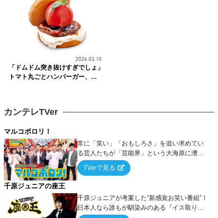
2026.03.10
「ドムドム突き抜けすぎでしょ」
トマト丸ごとハンバーガー、...
カンテレTVer
マルコポロリ！
常に「笑い」「おもしろさ」を追い求めてい
る芸人たちが「芸能界」という大海原に漕ぎ
出でて、新たなオモシロ人間を発掘する！
TVerで見る
千原ジュニアの座王
千原ジュニアが考案した“新感覚お笑い番組”！
日本人なら誰もが馴染みのある『イス取りゲ
ーム』をベースに、大喜利・ギャグ・モノボ