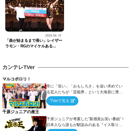
2026.06.10
「曲が始まるまで長い」レイザー
ラモン・RGのマイケルある...
カンテレTVer
マルコポロリ！
常に「笑い」「おもしろさ」を追い求めてい
る芸人たちが「芸能界」という大海原に漕ぎ
出でて、新たなオモシロ人間を発掘する！
TVerで見る
千原ジュニアの座王
千原ジュニアが考案した“新感覚お笑い番組”！
日本人なら誰もが馴染みのある『イス取りゲ
ーム』をベースに、大喜利・ギャグ・モノボ