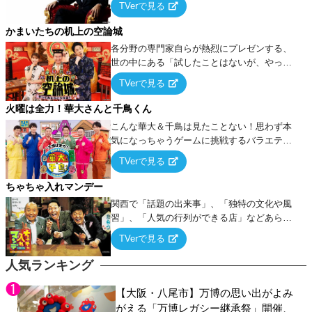
TVerで見る
ケ・歌…など様々なお題で芸人がショートネ
タを競い合う！
かまいたちの机上の空論城
各分野の専門家自らが熱烈にプレゼンする、
世の中にある「試したことはないが、やって
みたらこうなる！…ハズ」という“机上の空
TVerで見る
論”に若手芸人らがカラダを張って挑む！
火曜は全力！華大さんと千鳥くん
こんな華大＆千鳥は見たことない！思わず本
気になっちゃうゲームに挑戦するバラエティ
ー！
TVerで見る
ちゃちゃ入れマンデー
関西で「話題の出来事」、「独特の文化や風
習」、「人気の行列ができる店」などあらゆ
るテーマについて好き放題にちゃちゃを入れ
TVerで見る
ていく関西色を前面に押し出したトークバラ
エティ番組！
人気ランキング
【大阪・八尾市】万博の思い出がよみ
がえる「万博レガシー継承祭」開催、