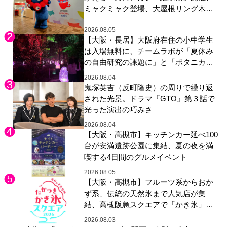
ミャクミャク登場、大屋根リング木材
展示も
2026.08.05
【大阪・長居】大阪府在住の小中学生
は入場無料に、チームラボが「夏休み
の自由研究の課題に」と「ボタニカル
ガーデン 大阪」へ招待
2026.08.04
鬼塚英吉（反町隆史）の周りで繰り返
された光景。ドラマ『GTO』第３話で
光った演出の巧みさ
2026.08.04
【大阪・高槻市】キッチンカー延べ100
台が安満遺跡公園に集結、夏の夜を満
喫する4日間のグルメイベント
2026.08.05
【大阪・高槻市】フルーツ系からおか
ず系、伝統の天然氷まで人気店が集
結、高槻阪急スクエアで「かき氷」祭
り
2026.08.03