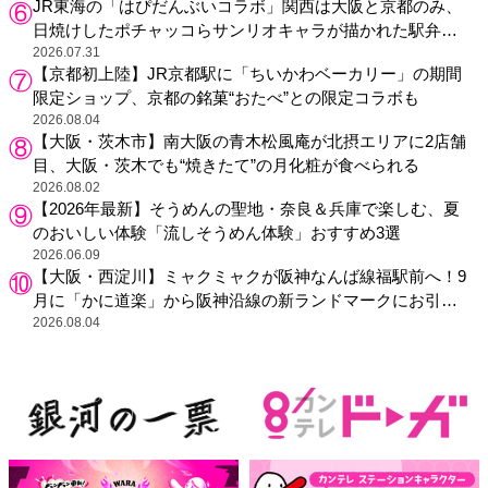
JR東海の「はぴだんぶいコラボ」関西は大阪と京都のみ、
日焼けしたポチャッコらサンリオキャラが描かれた駅弁や
グッズが登場
2026.07.31
【京都初上陸】JR京都駅に「ちいかわベーカリー」の期間
限定ショップ、京都の銘菓“おたべ”との限定コラボも
2026.08.04
【大阪・茨木市】南大阪の青木松風庵が北摂エリアに2店舗
目、大阪・茨木でも“焼きたて”の月化粧が食べられる
2026.08.02
【2026年最新】そうめんの聖地・奈良＆兵庫で楽しむ、夏
のおいしい体験「流しそうめん体験」おすすめ3選
2026.06.09
【大阪・西淀川】ミャクミャクが阪神なんば線福駅前へ！9
月に「かに道楽」から阪神沿線の新ランドマークにお引っ
越し
2026.08.04