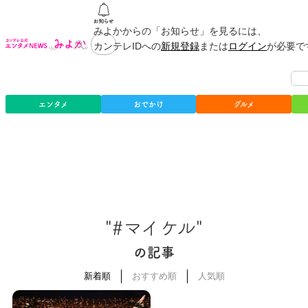
みよかからの「お知らせ」を見るには、
カンテレIDへの
新規登録
または
ログイン
が必要で
エンタメ
おでかけ
グルメ
"#マイケル"
の記事
新着順
おすすめ順
人気順