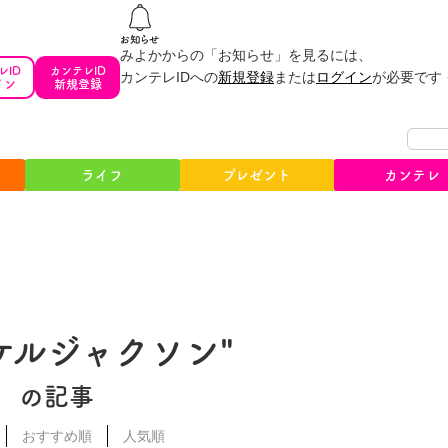
みよかからの「お知らせ」を見るには、
レID
カンテレID
カンテレIDへの
新規登録
または
ログイン
が必要です
イン
新規登録
ライフ
プレゼント
カンテレ
ケルジャクソン"
の記事
おすすめ順
人気順