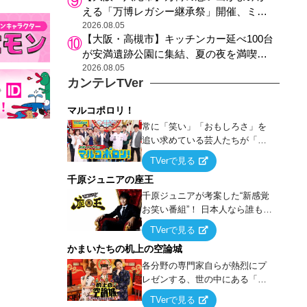
える「万博レガシー継承祭」開催、ミャ
クミャク登場、大屋根リング木材展示も
2026.08.05
【大阪・高槻市】キッチンカー延べ100台
が安満遺跡公園に集結、夏の夜を満喫す
る4日間のグルメイベント
2026.08.05
カンテレTVer
マルコポロリ！
常に「笑い」「おもしろさ」を
追い求めている芸人たちが「芸
能界」という大海原に漕ぎ出で
TVerで見る
て、新たなオモシロ人間を発掘
千原ジュニアの座王
する！
千原ジュニアが考案した“新感覚
お笑い番組”！ 日本人なら誰もが
馴染みのある『イス取りゲー
TVerで見る
ム』をベースに、大喜利・ギャ
かまいたちの机上の空論城
グ・モノボケ・歌…など様々な
お題で芸人がショートネタを競
各分野の専門家自らが熱烈にプ
い合う！
レゼンする、世の中にある「試
したことはないが、やってみた
TVerで見る
らこうなる！…ハズ」という“机