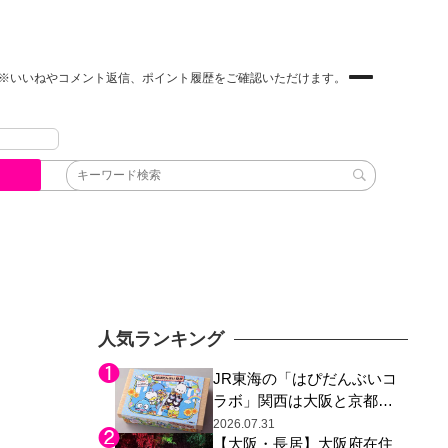
※いいねやコメント返信、ポイント履歴をご確認いただけます。
人気ランキング
JR東海の「はぴだんぶいコ
ラボ」関西は大阪と京都の
み、日焼けしたポチャッコ
2026.07.31
【大阪・長居】大阪府在住
らサンリオキャラが描かれ