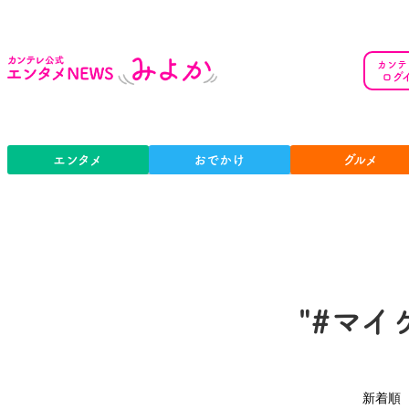
カンテ
ログ
エンタメ
おでかけ
グルメ
"#マイ
新着順