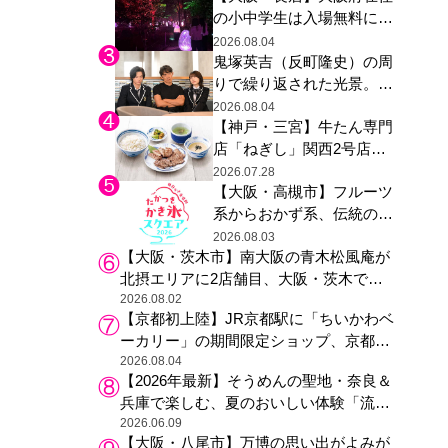
の小中学生は入場無料に、
た駅弁やグッズが登場
チームラボが「夏休みの自
2026.08.04
鬼塚英吉（反町隆史）の周
由研究の課題に」と「ボタ
りで繰り返された光景。ド
ニカルガーデン 大阪」へ招
ラマ『GTO』第３話で光っ
待
2026.08.04
【神戸・三宮】牛たん専門
た演出の巧みさ
店「ねぎし」関西2号店が
登場、ファンら「8月が待
2026.07.28
【大阪・高槻市】フルーツ
ち遠しい」と早くから注目
系からおかず系、伝統の天
然氷まで人気店が集結、高
2026.08.03
【大阪・茨木市】南大阪の青木松風庵が
槻阪急スクエアで「かき
北摂エリアに2店舗目、大阪・茨木で
氷」祭り
も“焼きたて”の月化粧が食べられる
2026.08.02
【京都初上陸】JR京都駅に「ちいかわベ
ーカリー」の期間限定ショップ、京都の
銘菓“おたべ”との限定コラボも
2026.08.04
【2026年最新】そうめんの聖地・奈良＆
兵庫で楽しむ、夏のおいしい体験「流し
そうめん体験」おすすめ3選
2026.06.09
【大阪・八尾市】万博の思い出がよみが