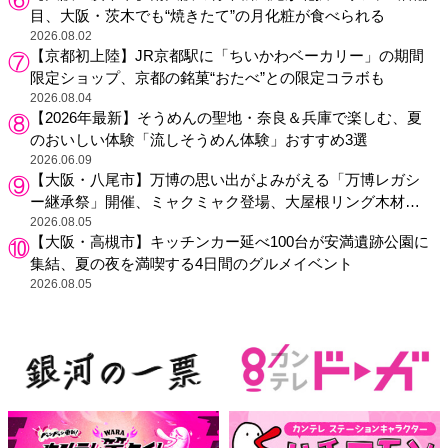
目、大阪・茨木でも“焼きたて”の月化粧が食べられる
2026.08.02
【京都初上陸】JR京都駅に「ちいかわベーカリー」の期間
限定ショップ、京都の銘菓“おたべ”との限定コラボも
2026.08.04
【2026年最新】そうめんの聖地・奈良＆兵庫で楽しむ、夏
のおいしい体験「流しそうめん体験」おすすめ3選
2026.06.09
【大阪・八尾市】万博の思い出がよみがえる「万博レガシ
ー継承祭」開催、ミャクミャク登場、大屋根リング木材展
示も
2026.08.05
【大阪・高槻市】キッチンカー延べ100台が安満遺跡公園に
集結、夏の夜を満喫する4日間のグルメイベント
2026.08.05