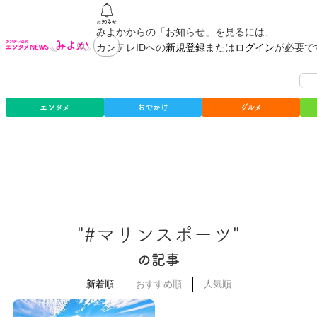
みよかからの「お知らせ」を見るには、
カンテレIDへの
新規登録
または
ログイン
が必要で
エンタメ
おでかけ
グルメ
"#マリンスポーツ"
の記事
新着順
おすすめ順
人気順