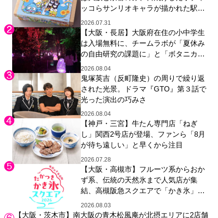
ッコらサンリオキャラが描かれた駅弁
やグッズが登場
2026.07.31
【大阪・長居】大阪府在住の小中学生
は入場無料に、チームラボが「夏休み
の自由研究の課題に」と「ボタニカル
ガーデン 大阪」へ招待
2026.08.04
鬼塚英吉（反町隆史）の周りで繰り返
された光景。ドラマ『GTO』第３話で
光った演出の巧みさ
2026.08.04
【神戸・三宮】牛たん専門店「ねぎ
し」関西2号店が登場、ファンら「8月
が待ち遠しい」と早くから注目
2026.07.28
【大阪・高槻市】フルーツ系からおか
ず系、伝統の天然氷まで人気店が集
結、高槻阪急スクエアで「かき氷」祭
り
2026.08.03
【大阪・茨木市】南大阪の青木松風庵が北摂エリアに2店舗