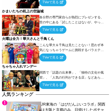
TVerで見る
ケ・歌…など様々なお題で芸人がショートネ
タを競い合う！
かまいたちの机上の空論城
各分野の専門家自らが熱烈にプレゼンする、
世の中にある「試したことはないが、やって
みたらこうなる！…ハズ」という“机上の空
TVerで見る
論”に若手芸人らがカラダを張って挑む！
火曜は全力！華大さんと千鳥くん
こんな華大＆千鳥は見たことない！思わず本
気になっちゃうゲームに挑戦するバラエティ
ー！
TVerで見る
ちゃちゃ入れマンデー
関西で「話題の出来事」、「独特の文化や風
習」、「人気の行列ができる店」などあらゆ
るテーマについて好き放題にちゃちゃを入れ
TVerで見る
ていく関西色を前面に押し出したトークバラ
エティ番組！
人気ランキング
JR東海の「はぴだんぶいコラボ」関西
は大阪と京都のみ、日焼けしたポチャ