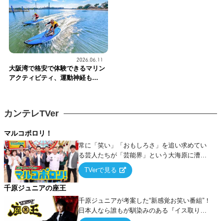
2026.06.11
大阪湾で格安で体験できるマリン
アクティビティ、運動神経も...
カンテレTVer
マルコポロリ！
常に「笑い」「おもしろさ」を追い求めてい
る芸人たちが「芸能界」という大海原に漕ぎ
出でて、新たなオモシロ人間を発掘する！
TVerで見る
千原ジュニアの座王
千原ジュニアが考案した“新感覚お笑い番組”！
日本人なら誰もが馴染みのある『イス取りゲ
ーム』をベースに、大喜利・ギャグ・モノボ