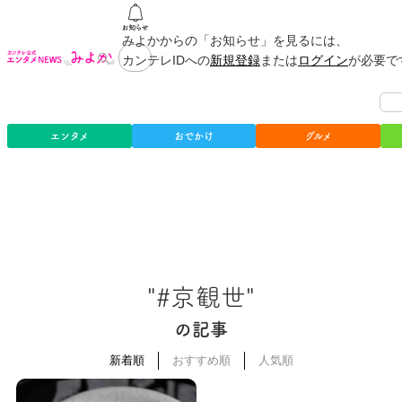
みよかからの「お知らせ」を見るには、
カンテレIDへの
新規登録
または
ログイン
が必要で
エンタメ
おでかけ
グルメ
"#京観世"
の記事
新着順
おすすめ順
人気順