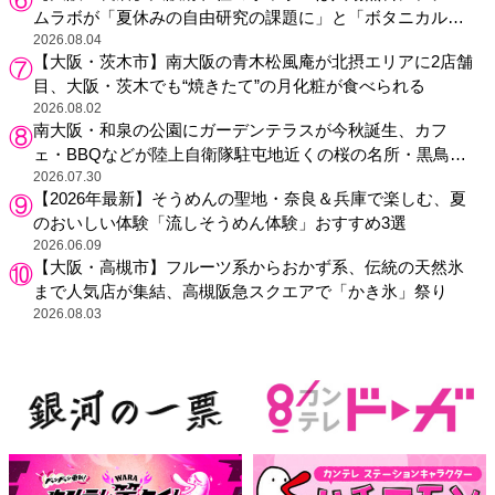
ムラボが「夏休みの自由研究の課題に」と「ボタニカルガ
ーデン 大阪」へ招待
2026.08.04
【大阪・茨木市】南大阪の青木松風庵が北摂エリアに2店舗
目、大阪・茨木でも“焼きたて”の月化粧が食べられる
2026.08.02
南大阪・和泉の公園にガーデンテラスが今秋誕生、カフ
ェ・BBQなどが陸上自衛隊駐屯地近くの桜の名所・黒鳥山
公園に
2026.07.30
【2026年最新】そうめんの聖地・奈良＆兵庫で楽しむ、夏
のおいしい体験「流しそうめん体験」おすすめ3選
2026.06.09
【大阪・高槻市】フルーツ系からおかず系、伝統の天然氷
まで人気店が集結、高槻阪急スクエアで「かき氷」祭り
2026.08.03