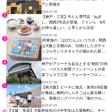
アに初進出
2026.07.28
【神戸・三宮】牛たん専門店「ねぎ
し」関西2号店が登場、ファンら「8月
が待ち遠しい」と早くから注目
2026.07.28
JR東海の「はぴだんぶいコラボ」関西
は大阪と京都のみ、日焼けしたポチャ
ッコらサンリオキャラが描かれた駅弁
やグッズが登場
2026.07.31
神戸がアリーナを起点とする“熱狂”の街
へ、バスケ八村塁ファンイベントや音
楽フェスで三宮・ウォーターフロント
を活性化
2026.07.28
【南大阪】ビーチに地元・泉州の8店舗
が集結し無料のしらすごはん振る舞い
も、泉南ロングパークの「海のマルシ
ェ」がリニューアル！
2026.07.29
【大阪・長居】大阪府在住の小中学生は入場無料に、チー