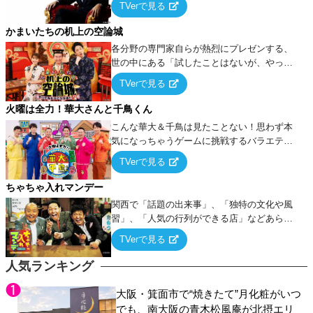
TVerで見る
ケ・歌…など様々なお題で芸人がショートネ
タを競い合う！
かまいたちの机上の空論城
各分野の専門家自らが熱烈にプレゼンする、
世の中にある「試したことはないが、やって
みたらこうなる！…ハズ」という“机上の空
TVerで見る
論”に若手芸人らがカラダを張って挑む！
火曜は全力！華大さんと千鳥くん
こんな華大＆千鳥は見たことない！思わず本
気になっちゃうゲームに挑戦するバラエティ
ー！
TVerで見る
ちゃちゃ入れマンデー
関西で「話題の出来事」、「独特の文化や風
習」、「人気の行列ができる店」などあらゆ
るテーマについて好き放題にちゃちゃを入れ
TVerで見る
ていく関西色を前面に押し出したトークバラ
エティ番組！
人気ランキング
大阪・箕面市で“焼きたて”月化粧がいつ
でも、南大阪の青木松風庵が北摂エリ