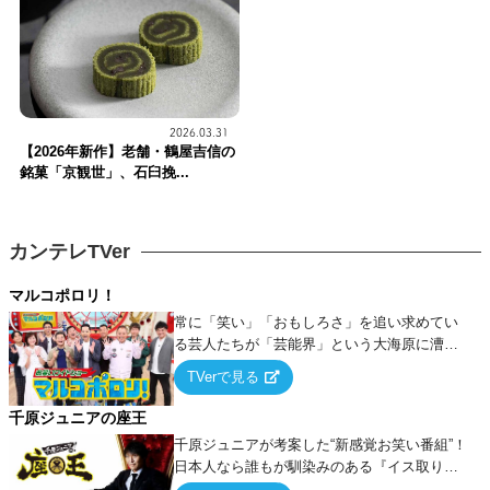
2026.03.31
【2026年新作】老舗・鶴屋吉信の
銘菓「京観世」、石臼挽...
カンテレTVer
マルコポロリ！
常に「笑い」「おもしろさ」を追い求めてい
る芸人たちが「芸能界」という大海原に漕ぎ
出でて、新たなオモシロ人間を発掘する！
TVerで見る
千原ジュニアの座王
千原ジュニアが考案した“新感覚お笑い番組”！
日本人なら誰もが馴染みのある『イス取りゲ
ーム』をベースに、大喜利・ギャグ・モノボ