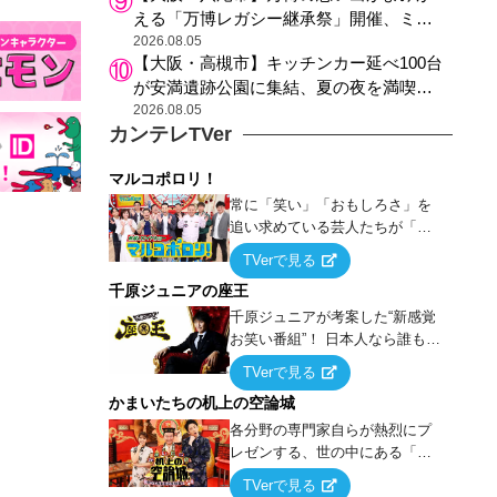
える「万博レガシー継承祭」開催、ミャ
クミャク登場、大屋根リング木材展示も
2026.08.05
【大阪・高槻市】キッチンカー延べ100台
が安満遺跡公園に集結、夏の夜を満喫す
る4日間のグルメイベント
2026.08.05
カンテレTVer
マルコポロリ！
常に「笑い」「おもしろさ」を
追い求めている芸人たちが「芸
能界」という大海原に漕ぎ出で
TVerで見る
て、新たなオモシロ人間を発掘
千原ジュニアの座王
する！
千原ジュニアが考案した“新感覚
お笑い番組”！ 日本人なら誰もが
馴染みのある『イス取りゲー
TVerで見る
ム』をベースに、大喜利・ギャ
かまいたちの机上の空論城
グ・モノボケ・歌…など様々な
お題で芸人がショートネタを競
各分野の専門家自らが熱烈にプ
い合う！
レゼンする、世の中にある「試
したことはないが、やってみた
TVerで見る
らこうなる！…ハズ」という“机