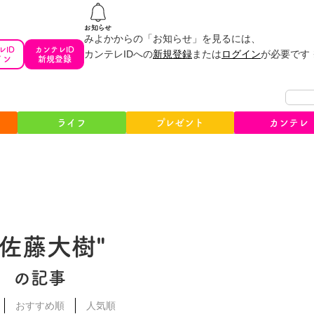
みよかからの「お知らせ」を見るには、
レID
カンテレID
カンテレIDへの
新規登録
または
ログイン
が必要です
イン
新規登録
ライフ
プレゼント
カンテレ
#佐藤大樹"
の記事
おすすめ順
人気順