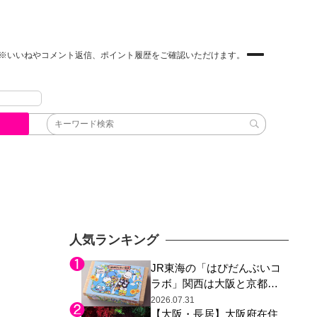
※いいねやコメント返信、ポイント履歴をご確認いただけます。
人気ランキング
JR東海の「はぴだんぶいコ
ラボ」関西は大阪と京都の
み、日焼けしたポチャッコ
2026.07.31
【大阪・長居】大阪府在住
らサンリオキャラが描かれ