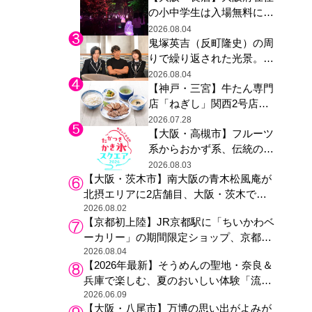
の小中学生は入場無料に、
た駅弁やグッズが登場
チームラボが「夏休みの自
2026.08.04
鬼塚英吉（反町隆史）の周
由研究の課題に」と「ボタ
りで繰り返された光景。ド
ニカルガーデン 大阪」へ招
ラマ『GTO』第３話で光っ
待
2026.08.04
【神戸・三宮】牛たん専門
た演出の巧みさ
店「ねぎし」関西2号店が
登場、ファンら「8月が待
2026.07.28
【大阪・高槻市】フルーツ
ち遠しい」と早くから注目
系からおかず系、伝統の天
然氷まで人気店が集結、高
2026.08.03
【大阪・茨木市】南大阪の青木松風庵が
槻阪急スクエアで「かき
北摂エリアに2店舗目、大阪・茨木で
氷」祭り
も“焼きたて”の月化粧が食べられる
2026.08.02
【京都初上陸】JR京都駅に「ちいかわベ
ーカリー」の期間限定ショップ、京都の
銘菓“おたべ”との限定コラボも
2026.08.04
【2026年最新】そうめんの聖地・奈良＆
兵庫で楽しむ、夏のおいしい体験「流し
そうめん体験」おすすめ3選
2026.06.09
【大阪・八尾市】万博の思い出がよみが