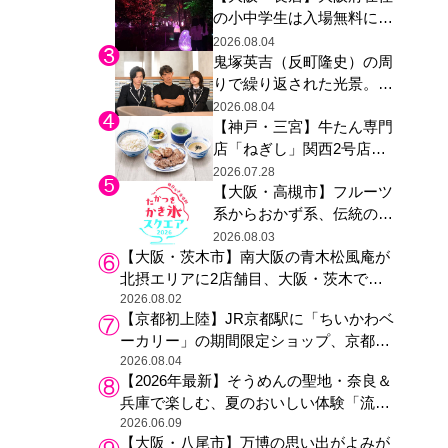
の小中学生は入場無料に、
た駅弁やグッズが登場
チームラボが「夏休みの自
2026.08.04
鬼塚英吉（反町隆史）の周
由研究の課題に」と「ボタ
りで繰り返された光景。ド
ニカルガーデン 大阪」へ招
ラマ『GTO』第３話で光っ
待
2026.08.04
【神戸・三宮】牛たん専門
た演出の巧みさ
店「ねぎし」関西2号店が
登場、ファンら「8月が待
2026.07.28
【大阪・高槻市】フルーツ
ち遠しい」と早くから注目
系からおかず系、伝統の天
然氷まで人気店が集結、高
2026.08.03
【大阪・茨木市】南大阪の青木松風庵が
槻阪急スクエアで「かき
北摂エリアに2店舗目、大阪・茨木で
氷」祭り
も“焼きたて”の月化粧が食べられる
2026.08.02
【京都初上陸】JR京都駅に「ちいかわベ
ーカリー」の期間限定ショップ、京都の
銘菓“おたべ”との限定コラボも
2026.08.04
【2026年最新】そうめんの聖地・奈良＆
兵庫で楽しむ、夏のおいしい体験「流し
そうめん体験」おすすめ3選
2026.06.09
【大阪・八尾市】万博の思い出がよみが