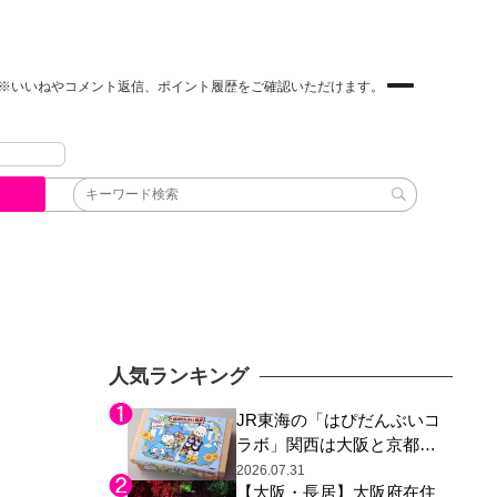
※いいねやコメント返信、ポイント履歴をご確認いただけます。
人気ランキング
JR東海の「はぴだんぶいコ
ラボ」関西は大阪と京都の
み、日焼けしたポチャッコ
2026.07.31
【大阪・長居】大阪府在住
らサンリオキャラが描かれ