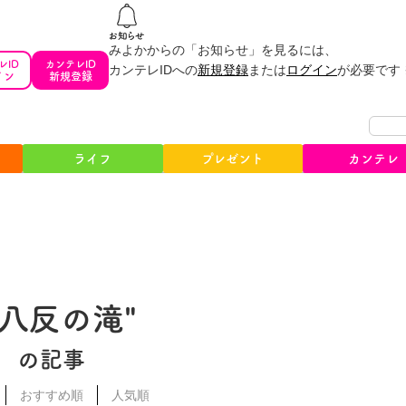
みよかからの「お知らせ」を見るには、
レID
カンテレID
カンテレIDへの
新規登録
または
ログイン
が必要です
イン
新規登録
ライフ
プレゼント
カンテレ
#八反の滝"
の記事
おすすめ順
人気順