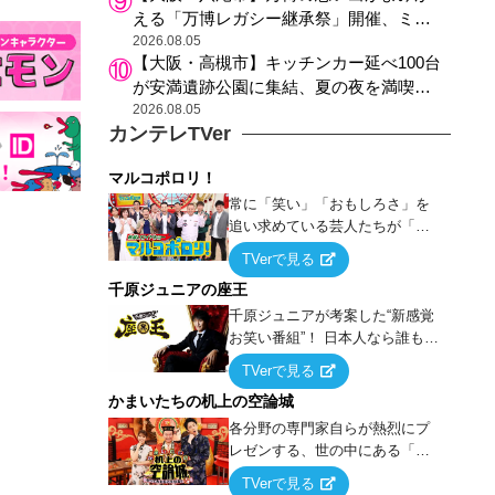
える「万博レガシー継承祭」開催、ミャ
クミャク登場、大屋根リング木材展示も
2026.08.05
【大阪・高槻市】キッチンカー延べ100台
が安満遺跡公園に集結、夏の夜を満喫す
る4日間のグルメイベント
2026.08.05
カンテレTVer
マルコポロリ！
常に「笑い」「おもしろさ」を
追い求めている芸人たちが「芸
能界」という大海原に漕ぎ出で
TVerで見る
て、新たなオモシロ人間を発掘
千原ジュニアの座王
する！
千原ジュニアが考案した“新感覚
お笑い番組”！ 日本人なら誰もが
馴染みのある『イス取りゲー
TVerで見る
ム』をベースに、大喜利・ギャ
かまいたちの机上の空論城
グ・モノボケ・歌…など様々な
お題で芸人がショートネタを競
各分野の専門家自らが熱烈にプ
い合う！
レゼンする、世の中にある「試
したことはないが、やってみた
TVerで見る
らこうなる！…ハズ」という“机