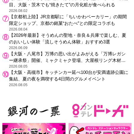
目、大阪・茨木でも“焼きたて”の月化粧が食べられる
2026.08.02
【京都初上陸】JR京都駅に「ちいかわベーカリー」の期間
限定ショップ、京都の銘菓“おたべ”との限定コラボも
2026.08.04
【2026年最新】そうめんの聖地・奈良＆兵庫で楽しむ、夏
のおいしい体験「流しそうめん体験」おすすめ3選
2026.06.09
【大阪・八尾市】万博の思い出がよみがえる「万博レガシ
ー継承祭」開催、ミャクミャク登場、大屋根リング木材展
示も
2026.08.05
【大阪・高槻市】キッチンカー延べ100台が安満遺跡公園に
集結、夏の夜を満喫する4日間のグルメイベント
2026.08.05