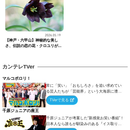
2026.05.19
【神戸・六甲山】神秘的な美し
さ、伝説の恋の花・クロユリが...
カンテレTVer
マルコポロリ！
常に「笑い」「おもしろさ」を追い求めてい
る芸人たちが「芸能界」という大海原に漕ぎ
出でて、新たなオモシロ人間を発掘する！
TVerで見る
千原ジュニアの座王
千原ジュニアが考案した“新感覚お笑い番組”！
日本人なら誰もが馴染みのある『イス取りゲ
ーム』をベースに、大喜利・ギャグ・モノボ