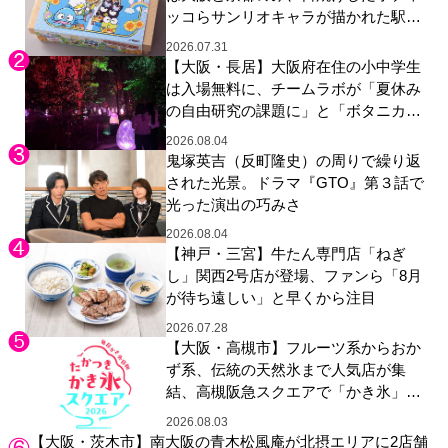
ッコらサンリオキャラが描かれた駅弁
やグッズが登場
2026.07.31
【大阪・長居】大阪府在住の小中学生
は入場無料に、チームラボが「夏休み
の自由研究の課題に」と「ボタニカル
ガーデン 大阪」へ招待
2026.08.04
鬼塚英吉（反町隆史）の周りで繰り返
された光景。ドラマ『GTO』第３話で
光った演出の巧みさ
2026.08.04
【神戸・三宮】牛たん専門店「ねぎ
し」関西2号店が登場、ファンら「8月
が待ち遠しい」と早くから注目
2026.07.28
【大阪・高槻市】フルーツ系からおか
ず系、伝統の天然氷まで人気店が集
結、高槻阪急スクエアで「かき氷」祭
り
2026.08.03
【大阪・茨木市】南大阪の青木松風庵が北摂エリアに2店舗