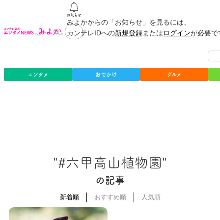
みよかからの「お知らせ」を見るには、
カンテレIDへの
新規登録
または
ログイン
が必要で
エンタメ
おでかけ
グルメ
"#六甲高山植物園"
の記事
新着順
おすすめ順
人気順