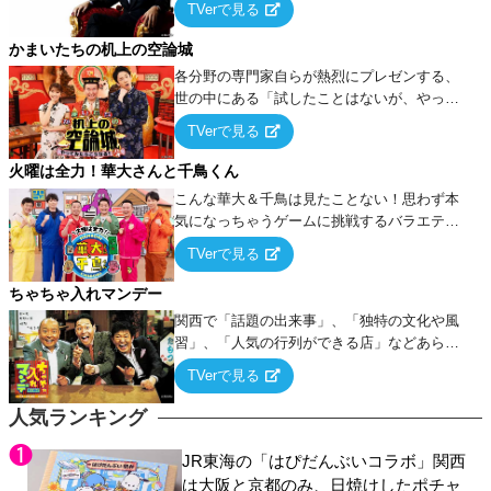
TVerで見る
ケ・歌…など様々なお題で芸人がショートネ
タを競い合う！
かまいたちの机上の空論城
各分野の専門家自らが熱烈にプレゼンする、
世の中にある「試したことはないが、やって
みたらこうなる！…ハズ」という“机上の空
TVerで見る
論”に若手芸人らがカラダを張って挑む！
火曜は全力！華大さんと千鳥くん
こんな華大＆千鳥は見たことない！思わず本
気になっちゃうゲームに挑戦するバラエティ
ー！
TVerで見る
ちゃちゃ入れマンデー
関西で「話題の出来事」、「独特の文化や風
習」、「人気の行列ができる店」などあらゆ
るテーマについて好き放題にちゃちゃを入れ
TVerで見る
ていく関西色を前面に押し出したトークバラ
エティ番組！
人気ランキング
JR東海の「はぴだんぶいコラボ」関西
は大阪と京都のみ、日焼けしたポチャ