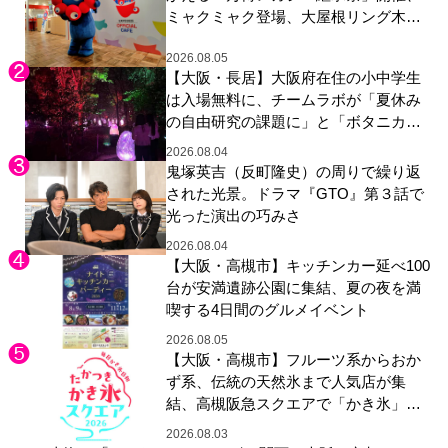
ミャクミャク登場、大屋根リング木材
展示も
2026.08.05
【大阪・長居】大阪府在住の小中学生
は入場無料に、チームラボが「夏休み
の自由研究の課題に」と「ボタニカル
ガーデン 大阪」へ招待
2026.08.04
鬼塚英吉（反町隆史）の周りで繰り返
された光景。ドラマ『GTO』第３話で
光った演出の巧みさ
2026.08.04
【大阪・高槻市】キッチンカー延べ100
台が安満遺跡公園に集結、夏の夜を満
喫する4日間のグルメイベント
2026.08.05
【大阪・高槻市】フルーツ系からおか
ず系、伝統の天然氷まで人気店が集
結、高槻阪急スクエアで「かき氷」祭
り
2026.08.03