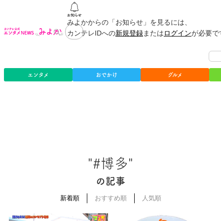
みよかからの「お知らせ」を見るには、
カンテレIDへの
新規登録
または
ログイン
が必要で
エンタメ
おでかけ
グルメ
"#博多"
の記事
新着順
おすすめ順
人気順