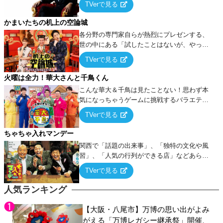
TVerで見る
ケ・歌…など様々なお題で芸人がショートネ
タを競い合う！
かまいたちの机上の空論城
各分野の専門家自らが熱烈にプレゼンする、
世の中にある「試したことはないが、やって
みたらこうなる！…ハズ」という“机上の空
TVerで見る
論”に若手芸人らがカラダを張って挑む！
火曜は全力！華大さんと千鳥くん
こんな華大＆千鳥は見たことない！思わず本
気になっちゃうゲームに挑戦するバラエティ
ー！
TVerで見る
ちゃちゃ入れマンデー
関西で「話題の出来事」、「独特の文化や風
習」、「人気の行列ができる店」などあらゆ
るテーマについて好き放題にちゃちゃを入れ
TVerで見る
ていく関西色を前面に押し出したトークバラ
エティ番組！
人気ランキング
【大阪・八尾市】万博の思い出がよみ
がえる「万博レガシー継承祭」開催、