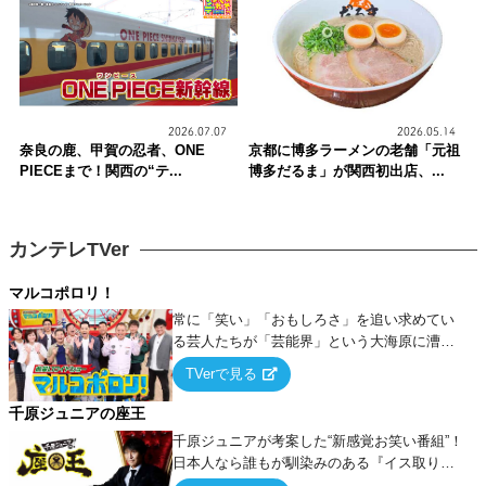
2026.07.07
2026.05.14
奈良の鹿、甲賀の忍者、ONE
京都に博多ラーメンの老舗「元祖
PIECEまで！関西の“テ...
博多だるま」が関西初出店、...
カンテレTVer
マルコポロリ！
常に「笑い」「おもしろさ」を追い求めてい
る芸人たちが「芸能界」という大海原に漕ぎ
出でて、新たなオモシロ人間を発掘する！
TVerで見る
千原ジュニアの座王
千原ジュニアが考案した“新感覚お笑い番組”！
日本人なら誰もが馴染みのある『イス取りゲ
ーム』をベースに、大喜利・ギャグ・モノボ