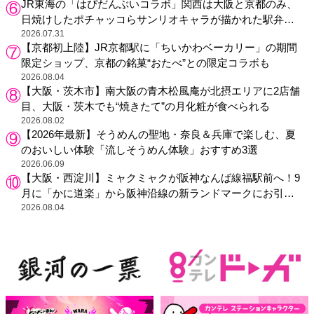
JR東海の「はぴだんぶいコラボ」関西は大阪と京都のみ、
日焼けしたポチャッコらサンリオキャラが描かれた駅弁や
グッズが登場
2026.07.31
【京都初上陸】JR京都駅に「ちいかわベーカリー」の期間
限定ショップ、京都の銘菓“おたべ”との限定コラボも
2026.08.04
【大阪・茨木市】南大阪の青木松風庵が北摂エリアに2店舗
目、大阪・茨木でも“焼きたて”の月化粧が食べられる
2026.08.02
【2026年最新】そうめんの聖地・奈良＆兵庫で楽しむ、夏
のおいしい体験「流しそうめん体験」おすすめ3選
2026.06.09
【大阪・西淀川】ミャクミャクが阪神なんば線福駅前へ！9
月に「かに道楽」から阪神沿線の新ランドマークにお引っ
越し
2026.08.04