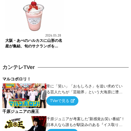
2026.05.28
大阪・あべのハルカスに山形の名
産が集結、旬のサクランボを...
カンテレTVer
マルコポロリ！
常に「笑い」「おもしろさ」を追い求めてい
る芸人たちが「芸能界」という大海原に漕ぎ
出でて、新たなオモシロ人間を発掘する！
TVerで見る
千原ジュニアの座王
千原ジュニアが考案した“新感覚お笑い番組”！
日本人なら誰もが馴染みのある『イス取りゲ
ーム』をベースに、大喜利・ギャグ・モノボ