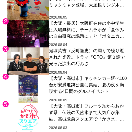
ミャクミャク登場、大屋根リング木材
展示も
2026.08.05
【大阪・長居】大阪府在住の小中学生
は入場無料に、チームラボが「夏休み
の自由研究の課題に」と「ボタニカル
ガーデン 大阪」へ招待
2026.08.04
鬼塚英吉（反町隆史）の周りで繰り返
された光景。ドラマ『GTO』第３話で
光った演出の巧みさ
2026.08.04
【大阪・高槻市】キッチンカー延べ100
台が安満遺跡公園に集結、夏の夜を満
喫する4日間のグルメイベント
2026.08.05
【大阪・高槻市】フルーツ系からおか
ず系、伝統の天然氷まで人気店が集
結、高槻阪急スクエアで「かき氷」祭
り
2026.08.03