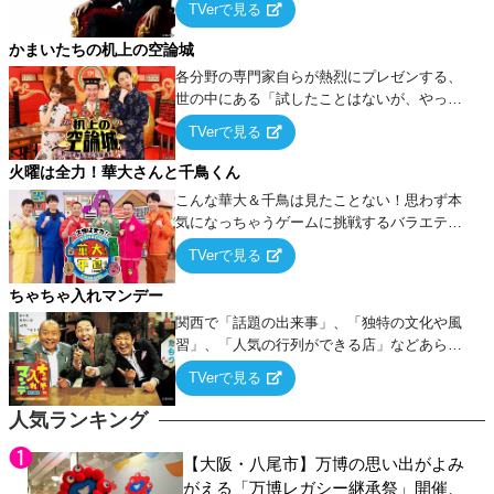
TVerで見る
ケ・歌…など様々なお題で芸人がショートネ
タを競い合う！
かまいたちの机上の空論城
各分野の専門家自らが熱烈にプレゼンする、
世の中にある「試したことはないが、やって
みたらこうなる！…ハズ」という“机上の空
TVerで見る
論”に若手芸人らがカラダを張って挑む！
火曜は全力！華大さんと千鳥くん
こんな華大＆千鳥は見たことない！思わず本
気になっちゃうゲームに挑戦するバラエティ
ー！
TVerで見る
ちゃちゃ入れマンデー
関西で「話題の出来事」、「独特の文化や風
習」、「人気の行列ができる店」などあらゆ
るテーマについて好き放題にちゃちゃを入れ
TVerで見る
ていく関西色を前面に押し出したトークバラ
エティ番組！
人気ランキング
【大阪・八尾市】万博の思い出がよみ
がえる「万博レガシー継承祭」開催、