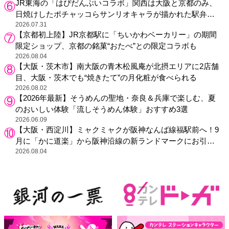
JR東海の「はぴだんぶいコラボ」関西は大阪と京都のみ、
日焼けしたポチャッコらサンリオキャラが描かれた駅弁や
グッズが登場
2026.07.31
【京都初上陸】JR京都駅に「ちいかわベーカリー」の期間
限定ショップ、京都の銘菓“おたべ”との限定コラボも
2026.08.04
【大阪・茨木市】南大阪の青木松風庵が北摂エリアに2店舗
目、大阪・茨木でも“焼きたて”の月化粧が食べられる
2026.08.02
【2026年最新】そうめんの聖地・奈良＆兵庫で楽しむ、夏
のおいしい体験「流しそうめん体験」おすすめ3選
2026.06.09
【大阪・西淀川】ミャクミャクが阪神なんば線福駅前へ！9
月に「かに道楽」から阪神沿線の新ランドマークにお引っ
越し
2026.08.04