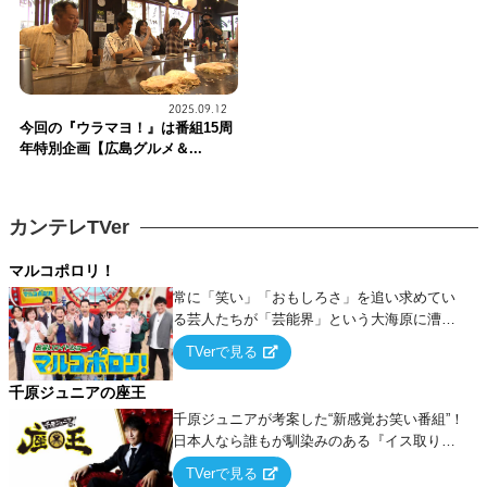
2025.09.12
今回の『ウラマヨ！』は番組15周
年特別企画【広島グルメ＆...
カンテレTVer
マルコポロリ！
常に「笑い」「おもしろさ」を追い求めてい
る芸人たちが「芸能界」という大海原に漕ぎ
出でて、新たなオモシロ人間を発掘する！
TVerで見る
千原ジュニアの座王
千原ジュニアが考案した“新感覚お笑い番組”！
日本人なら誰もが馴染みのある『イス取りゲ
ーム』をベースに、大喜利・ギャグ・モノボ
TVerで見る
ケ・歌…など様々なお題で芸人がショートネ