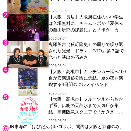
展示も
2026.08.05
【大阪・長居】大阪府在住の小中学生
は入場無料に、チームラボが「夏休み
の自由研究の課題に」と「ボタニカル
ガーデン 大阪」へ招待
2026.08.04
鬼塚英吉（反町隆史）の周りで繰り返
された光景。ドラマ『GTO』第３話で
光った演出の巧みさ
2026.08.04
【大阪・高槻市】キッチンカー延べ100
台が安満遺跡公園に集結、夏の夜を満
喫する4日間のグルメイベント
2026.08.05
【大阪・高槻市】フルーツ系からおか
ず系、伝統の天然氷まで人気店が集
結、高槻阪急スクエアで「かき氷」祭
り
2026.08.03
JR東海の「はぴだんぶいコラボ」関西は大阪と京都のみ、