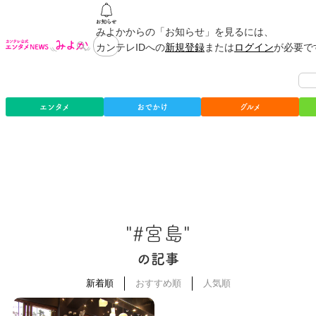
みよかからの「お知らせ」を見るには、
カンテレIDへの
新規登録
または
ログイン
が必要で
エンタメ
おでかけ
グルメ
"#宮島"
の記事
新着順
おすすめ順
人気順