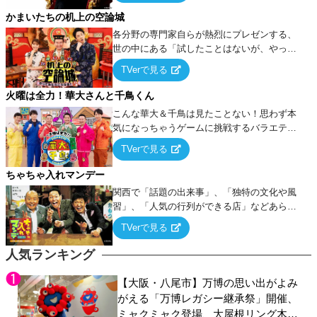
タを競い合う！
かまいたちの机上の空論城
各分野の専門家自らが熱烈にプレゼンする、
世の中にある「試したことはないが、やって
みたらこうなる！…ハズ」という“机上の空
TVerで見る
論”に若手芸人らがカラダを張って挑む！
火曜は全力！華大さんと千鳥くん
こんな華大＆千鳥は見たことない！思わず本
気になっちゃうゲームに挑戦するバラエティ
ー！
TVerで見る
ちゃちゃ入れマンデー
関西で「話題の出来事」、「独特の文化や風
習」、「人気の行列ができる店」などあらゆ
るテーマについて好き放題にちゃちゃを入れ
TVerで見る
ていく関西色を前面に押し出したトークバラ
エティ番組！
人気ランキング
【大阪・八尾市】万博の思い出がよみ
がえる「万博レガシー継承祭」開催、
ミャクミャク登場、大屋根リング木材