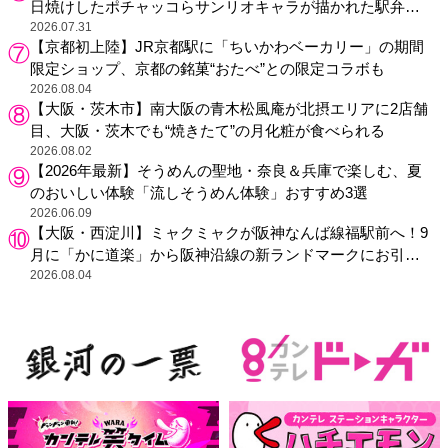
日焼けしたポチャッコらサンリオキャラが描かれた駅弁や
グッズが登場
2026.07.31
【京都初上陸】JR京都駅に「ちいかわベーカリー」の期間
限定ショップ、京都の銘菓“おたべ”との限定コラボも
2026.08.04
【大阪・茨木市】南大阪の青木松風庵が北摂エリアに2店舗
目、大阪・茨木でも“焼きたて”の月化粧が食べられる
2026.08.02
【2026年最新】そうめんの聖地・奈良＆兵庫で楽しむ、夏
のおいしい体験「流しそうめん体験」おすすめ3選
2026.06.09
【大阪・西淀川】ミャクミャクが阪神なんば線福駅前へ！9
月に「かに道楽」から阪神沿線の新ランドマークにお引っ
越し
2026.08.04