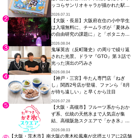
ッコらサンリオキャラが描かれた駅弁
やグッズが登場
2026.07.31
【大阪・長居】大阪府在住の小中学生
は入場無料に、チームラボが「夏休み
の自由研究の課題に」と「ボタニカル
ガーデン 大阪」へ招待
2026.08.04
鬼塚英吉（反町隆史）の周りで繰り返
された光景。ドラマ『GTO』第３話で
光った演出の巧みさ
2026.08.04
【神戸・三宮】牛たん専門店「ねぎ
し」関西2号店が登場、ファンら「8月
が待ち遠しい」と早くから注目
2026.07.28
【大阪・高槻市】フルーツ系からおか
ず系、伝統の天然氷まで人気店が集
結、高槻阪急スクエアで「かき氷」祭
り
2026.08.03
【大阪・茨木市】南大阪の青木松風庵が北摂エリアに2店舗