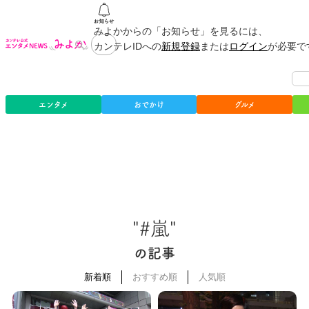
みよかからの「お知らせ」を見るには、
カンテレIDへの
新規登録
または
ログイン
が必要で
エンタメ
おでかけ
グルメ
"#嵐"
の記事
新着順
おすすめ順
人気順