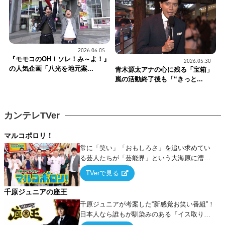
2026.06.05
『モモコのOH！ソレ！み～よ！』
2026.05.30
の人気企画「八光を地元案...
青木源太アナの心に残る「宝箱」
嵐の活動終了後も「“きっと...
カンテレTVer
マルコポロリ！
常に「笑い」「おもしろさ」を追い求めてい
る芸人たちが「芸能界」という大海原に漕ぎ
出でて、新たなオモシロ人間を発掘する！
TVerで見る
千原ジュニアの座王
千原ジュニアが考案した“新感覚お笑い番組”！
日本人なら誰もが馴染みのある『イス取りゲ
ーム』をベースに、大喜利・ギャグ・モノボ