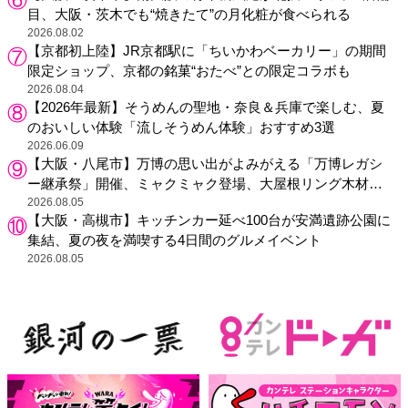
目、大阪・茨木でも“焼きたて”の月化粧が食べられる
2026.08.02
【京都初上陸】JR京都駅に「ちいかわベーカリー」の期間
限定ショップ、京都の銘菓“おたべ”との限定コラボも
2026.08.04
【2026年最新】そうめんの聖地・奈良＆兵庫で楽しむ、夏
のおいしい体験「流しそうめん体験」おすすめ3選
2026.06.09
【大阪・八尾市】万博の思い出がよみがえる「万博レガシ
ー継承祭」開催、ミャクミャク登場、大屋根リング木材展
示も
2026.08.05
【大阪・高槻市】キッチンカー延べ100台が安満遺跡公園に
集結、夏の夜を満喫する4日間のグルメイベント
2026.08.05