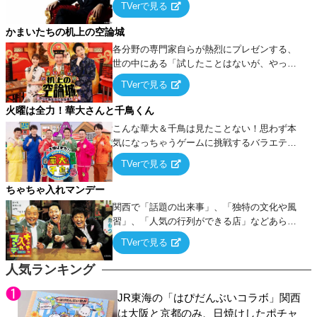
TVerで見る
ケ・歌…など様々なお題で芸人がショートネ
タを競い合う！
かまいたちの机上の空論城
各分野の専門家自らが熱烈にプレゼンする、
世の中にある「試したことはないが、やって
みたらこうなる！…ハズ」という“机上の空
TVerで見る
論”に若手芸人らがカラダを張って挑む！
火曜は全力！華大さんと千鳥くん
こんな華大＆千鳥は見たことない！思わず本
気になっちゃうゲームに挑戦するバラエティ
ー！
TVerで見る
ちゃちゃ入れマンデー
関西で「話題の出来事」、「独特の文化や風
習」、「人気の行列ができる店」などあらゆ
るテーマについて好き放題にちゃちゃを入れ
TVerで見る
ていく関西色を前面に押し出したトークバラ
エティ番組！
人気ランキング
JR東海の「はぴだんぶいコラボ」関西
は大阪と京都のみ、日焼けしたポチャ