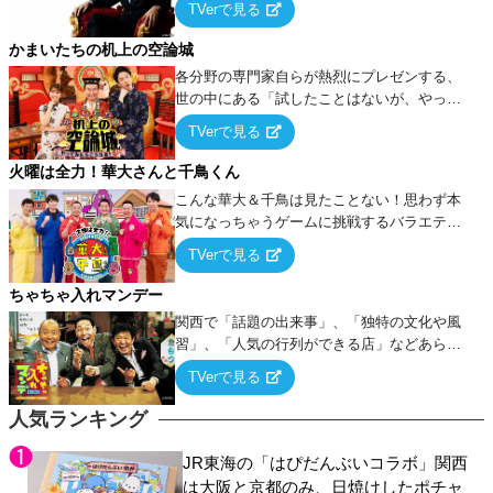
TVerで見る
ケ・歌…など様々なお題で芸人がショートネ
タを競い合う！
かまいたちの机上の空論城
各分野の専門家自らが熱烈にプレゼンする、
世の中にある「試したことはないが、やって
みたらこうなる！…ハズ」という“机上の空
TVerで見る
論”に若手芸人らがカラダを張って挑む！
火曜は全力！華大さんと千鳥くん
こんな華大＆千鳥は見たことない！思わず本
気になっちゃうゲームに挑戦するバラエティ
ー！
TVerで見る
ちゃちゃ入れマンデー
関西で「話題の出来事」、「独特の文化や風
習」、「人気の行列ができる店」などあらゆ
るテーマについて好き放題にちゃちゃを入れ
TVerで見る
ていく関西色を前面に押し出したトークバラ
エティ番組！
人気ランキング
JR東海の「はぴだんぶいコラボ」関西
は大阪と京都のみ、日焼けしたポチャ