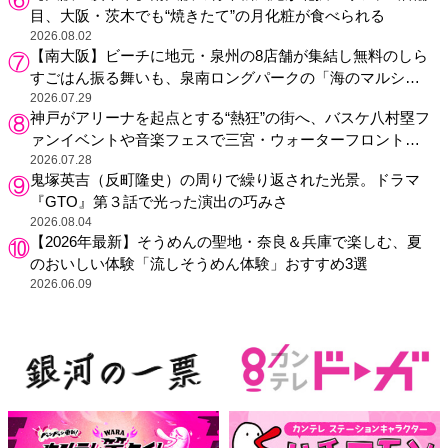
目、大阪・茨木でも“焼きたて”の月化粧が食べられる
2026.08.02
【南大阪】ビーチに地元・泉州の8店舗が集結し無料のしら
すごはん振る舞いも、泉南ロングパークの「海のマルシ
ェ」がリニューアル！
2026.07.29
神戸がアリーナを起点とする“熱狂”の街へ、バスケ八村塁フ
ァンイベントや音楽フェスで三宮・ウォーターフロントを
活性化
2026.07.28
鬼塚英吉（反町隆史）の周りで繰り返された光景。ドラマ
『GTO』第３話で光った演出の巧みさ
2026.08.04
【2026年最新】そうめんの聖地・奈良＆兵庫で楽しむ、夏
のおいしい体験「流しそうめん体験」おすすめ3選
2026.06.09