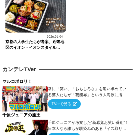
2026.06.04
京都の大学生たちが考案、近畿地
区のイオン・イオンスタイル...
カンテレTVer
マルコポロリ！
常に「笑い」「おもしろさ」を追い求めてい
る芸人たちが「芸能界」という大海原に漕ぎ
出でて、新たなオモシロ人間を発掘する！
TVerで見る
千原ジュニアの座王
千原ジュニアが考案した“新感覚お笑い番組”！
日本人なら誰もが馴染みのある『イス取りゲ
ーム』をベースに、大喜利・ギャグ・モノボ