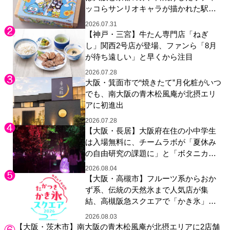
ッコらサンリオキャラが描かれた駅弁
やグッズが登場
2026.07.31
【神戸・三宮】牛たん専門店「ねぎ
し」関西2号店が登場、ファンら「8月
が待ち遠しい」と早くから注目
2026.07.28
大阪・箕面市で“焼きたて”月化粧がいつ
でも、南大阪の青木松風庵が北摂エリ
アに初進出
2026.07.28
【大阪・長居】大阪府在住の小中学生
は入場無料に、チームラボが「夏休み
の自由研究の課題に」と「ボタニカル
ガーデン 大阪」へ招待
2026.08.04
【大阪・高槻市】フルーツ系からおか
ず系、伝統の天然氷まで人気店が集
結、高槻阪急スクエアで「かき氷」祭
り
2026.08.03
【大阪・茨木市】南大阪の青木松風庵が北摂エリアに2店舗