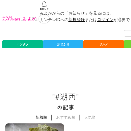
みよかからの「お知らせ」を見るには、
カンテレIDへの
新規登録
または
ログイン
が必要で
エンタメ
おでかけ
グルメ
"#湖西"
の記事
新着順
おすすめ順
人気順