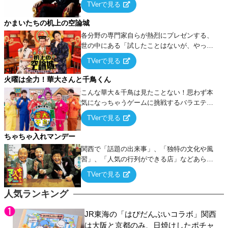
TVerで見る
ケ・歌…など様々なお題で芸人がショートネ
タを競い合う！
かまいたちの机上の空論城
各分野の専門家自らが熱烈にプレゼンする、
世の中にある「試したことはないが、やって
みたらこうなる！…ハズ」という“机上の空
TVerで見る
論”に若手芸人らがカラダを張って挑む！
火曜は全力！華大さんと千鳥くん
こんな華大＆千鳥は見たことない！思わず本
気になっちゃうゲームに挑戦するバラエティ
ー！
TVerで見る
ちゃちゃ入れマンデー
関西で「話題の出来事」、「独特の文化や風
習」、「人気の行列ができる店」などあらゆ
るテーマについて好き放題にちゃちゃを入れ
TVerで見る
ていく関西色を前面に押し出したトークバラ
エティ番組！
人気ランキング
JR東海の「はぴだんぶいコラボ」関西
は大阪と京都のみ、日焼けしたポチャ