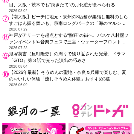
目、大阪・茨木でも“焼きたて”の月化粧が食べられる
2026.08.02
【南大阪】ビーチに地元・泉州の8店舗が集結し無料のしら
すごはん振る舞いも、泉南ロングパークの「海のマルシ
ェ」がリニューアル！
2026.07.29
神戸がアリーナを起点とする“熱狂”の街へ、バスケ八村塁フ
ァンイベントや音楽フェスで三宮・ウォーターフロントを
活性化
2026.07.28
鬼塚英吉（反町隆史）の周りで繰り返された光景。ドラマ
『GTO』第３話で光った演出の巧みさ
2026.08.04
【2026年最新】そうめんの聖地・奈良＆兵庫で楽しむ、夏
のおいしい体験「流しそうめん体験」おすすめ3選
2026.06.09