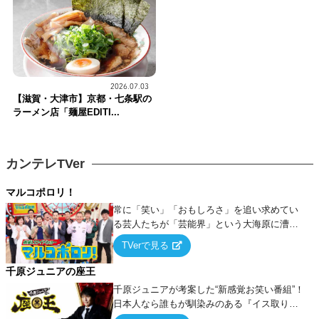
2026.07.03
【滋賀・大津市】京都・七条駅の
ラーメン店「麺屋EDITI...
カンテレTVer
マルコポロリ！
常に「笑い」「おもしろさ」を追い求めてい
る芸人たちが「芸能界」という大海原に漕ぎ
出でて、新たなオモシロ人間を発掘する！
TVerで見る
千原ジュニアの座王
千原ジュニアが考案した“新感覚お笑い番組”！
日本人なら誰もが馴染みのある『イス取りゲ
ーム』をベースに、大喜利・ギャグ・モノボ