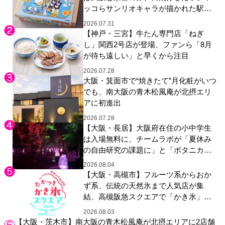
ッコらサンリオキャラが描かれた駅弁
やグッズが登場
2026.07.31
【神戸・三宮】牛たん専門店「ねぎ
し」関西2号店が登場、ファンら「8月
が待ち遠しい」と早くから注目
2026.07.28
大阪・箕面市で“焼きたて”月化粧がいつ
でも、南大阪の青木松風庵が北摂エリ
アに初進出
2026.07.28
【大阪・長居】大阪府在住の小中学生
は入場無料に、チームラボが「夏休み
の自由研究の課題に」と「ボタニカル
ガーデン 大阪」へ招待
2026.08.04
【大阪・高槻市】フルーツ系からおか
ず系、伝統の天然氷まで人気店が集
結、高槻阪急スクエアで「かき氷」祭
り
2026.08.03
【大阪・茨木市】南大阪の青木松風庵が北摂エリアに2店舗