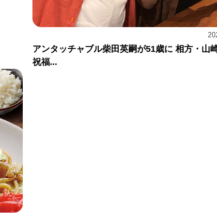
20
アンタッチャブル柴田英嗣が51歳に 相方・山
祝福...