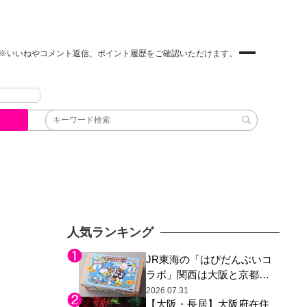
※いいねやコメント返信、ポイント履歴をご確認いただけます。
人気ランキング
JR東海の「はぴだんぶいコ
ラボ」関西は大阪と京都の
み、日焼けしたポチャッコ
2026.07.31
【大阪・長居】大阪府在住
らサンリオキャラが描かれ