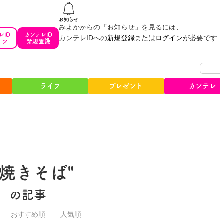
みよかからの「お知らせ」を見るには、
レID
カンテレID
カンテレIDへの
新規登録
または
ログイン
が必要です
イン
新規登録
ライフ
プレゼント
カンテレ
#焼きそば"
の記事
おすすめ順
人気順