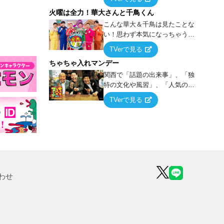
らこうなる！…ハズ」という“机
火曜は全力！華大さんと千鳥くん
上の空論”に若手芸人らがカラダ
を張って挑む！
こんな華大＆千鳥は見たことな
い！思わず本気になっちゃうゲ
ームに挑戦するバラエティー！
TVerで見る
ちゃちゃ入れマンデー
関西で「話題の出来事」、「独
特の文化や風習」、「人気の行
列ができる店」などあらゆるテ
TVerで見る
ーマについて好き放題にちゃち
ゃを入れていく関西色を前面に
押し出したトークバラエティ番
組！
わせ