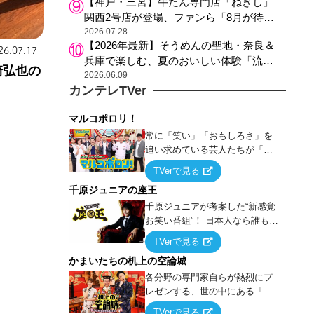
【神戸・三宮】牛たん専門店「ねぎし」
関西2号店が登場、ファンら「8月が待ち
遠しい」と早くから注目
2026.07.28
【2026年最新】そうめんの聖地・奈良＆
26.07.17
兵庫で楽しむ、夏のおいしい体験「流し
崎弘也の
そうめん体験」おすすめ3選
2026.06.09
カンテレTVer
マルコポロリ！
常に「笑い」「おもしろさ」を
追い求めている芸人たちが「芸
能界」という大海原に漕ぎ出で
TVerで見る
て、新たなオモシロ人間を発掘
千原ジュニアの座王
する！
千原ジュニアが考案した“新感覚
お笑い番組”！ 日本人なら誰もが
馴染みのある『イス取りゲー
TVerで見る
ム』をベースに、大喜利・ギャ
かまいたちの机上の空論城
グ・モノボケ・歌…など様々な
お題で芸人がショートネタを競
各分野の専門家自らが熱烈にプ
い合う！
レゼンする、世の中にある「試
したことはないが、やってみた
TVerで見る