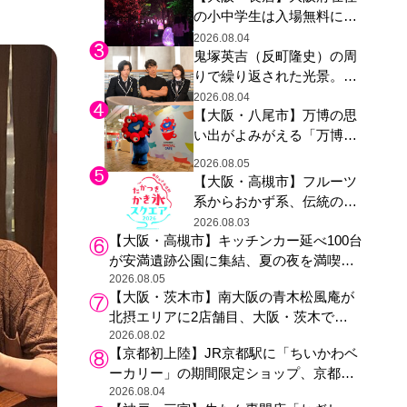
の小中学生は入場無料に、
た駅弁やグッズが登場
チームラボが「夏休みの自
2026.08.04
鬼塚英吉（反町隆史）の周
由研究の課題に」と「ボタ
りで繰り返された光景。ド
ニカルガーデン 大阪」へ招
ラマ『GTO』第３話で光っ
待
2026.08.04
【大阪・八尾市】万博の思
た演出の巧みさ
い出がよみがえる「万博レ
ガシー継承祭」開催、ミャ
2026.08.05
クミャク登場、大屋根リン
【大阪・高槻市】フルーツ
グ木材展示も
系からおかず系、伝統の天
然氷まで人気店が集結、高
2026.08.03
【大阪・高槻市】キッチンカー延べ100台
槻阪急スクエアで「かき
が安満遺跡公園に集結、夏の夜を満喫す
氷」祭り
る4日間のグルメイベント
2026.08.05
【大阪・茨木市】南大阪の青木松風庵が
北摂エリアに2店舗目、大阪・茨木で
も“焼きたて”の月化粧が食べられる
2026.08.02
【京都初上陸】JR京都駅に「ちいかわベ
ーカリー」の期間限定ショップ、京都の
銘菓“おたべ”との限定コラボも
2026.08.04