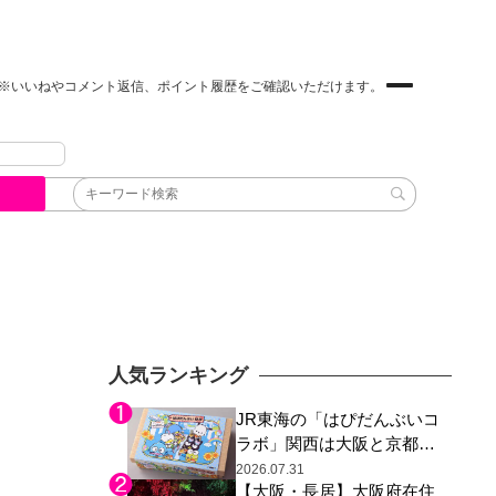
※いいねやコメント返信、ポイント履歴をご確認いただけます。
人気ランキング
JR東海の「はぴだんぶいコ
ラボ」関西は大阪と京都の
み、日焼けしたポチャッコ
2026.07.31
【大阪・長居】大阪府在住
らサンリオキャラが描かれ