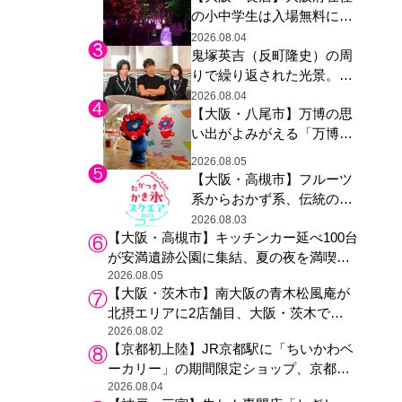
の小中学生は入場無料に、
た駅弁やグッズが登場
チームラボが「夏休みの自
2026.08.04
鬼塚英吉（反町隆史）の周
由研究の課題に」と「ボタ
りで繰り返された光景。ド
ニカルガーデン 大阪」へ招
ラマ『GTO』第３話で光っ
待
2026.08.04
【大阪・八尾市】万博の思
た演出の巧みさ
い出がよみがえる「万博レ
ガシー継承祭」開催、ミャ
2026.08.05
クミャク登場、大屋根リン
【大阪・高槻市】フルーツ
グ木材展示も
系からおかず系、伝統の天
然氷まで人気店が集結、高
2026.08.03
【大阪・高槻市】キッチンカー延べ100台
槻阪急スクエアで「かき
が安満遺跡公園に集結、夏の夜を満喫す
氷」祭り
る4日間のグルメイベント
2026.08.05
【大阪・茨木市】南大阪の青木松風庵が
北摂エリアに2店舗目、大阪・茨木で
も“焼きたて”の月化粧が食べられる
2026.08.02
【京都初上陸】JR京都駅に「ちいかわベ
ーカリー」の期間限定ショップ、京都の
銘菓“おたべ”との限定コラボも
2026.08.04