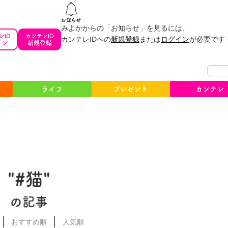
みよかからの「お知らせ」を見るには、
レID
カンテレID
カンテレIDへの
新規登録
または
ログイン
が必要です
イン
新規登録
ライフ
プレゼント
カンテレ
"#猫"
の記事
おすすめ順
人気順