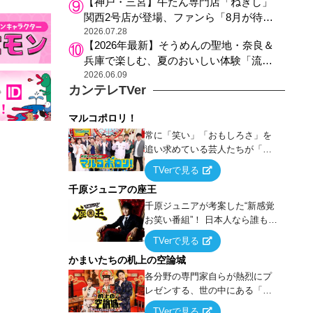
【神戸・三宮】牛たん専門店「ねぎし」
関西2号店が登場、ファンら「8月が待ち
遠しい」と早くから注目
2026.07.28
【2026年最新】そうめんの聖地・奈良＆
兵庫で楽しむ、夏のおいしい体験「流し
そうめん体験」おすすめ3選
2026.06.09
カンテレTVer
マルコポロリ！
常に「笑い」「おもしろさ」を
追い求めている芸人たちが「芸
能界」という大海原に漕ぎ出で
TVerで見る
て、新たなオモシロ人間を発掘
千原ジュニアの座王
する！
千原ジュニアが考案した“新感覚
お笑い番組”！ 日本人なら誰もが
馴染みのある『イス取りゲー
TVerで見る
ム』をベースに、大喜利・ギャ
かまいたちの机上の空論城
グ・モノボケ・歌…など様々な
お題で芸人がショートネタを競
各分野の専門家自らが熱烈にプ
い合う！
レゼンする、世の中にある「試
したことはないが、やってみた
TVerで見る