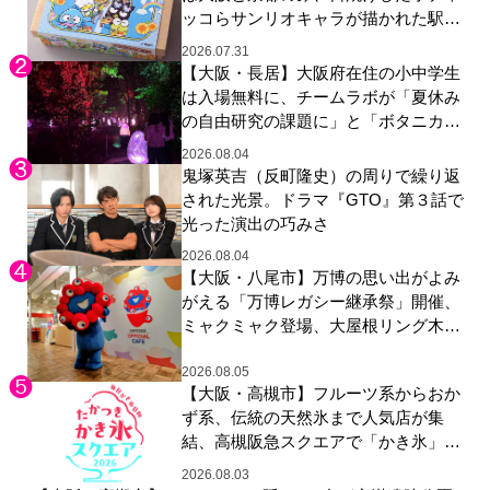
ッコらサンリオキャラが描かれた駅弁
やグッズが登場
2026.07.31
【大阪・長居】大阪府在住の小中学生
は入場無料に、チームラボが「夏休み
の自由研究の課題に」と「ボタニカル
ガーデン 大阪」へ招待
2026.08.04
鬼塚英吉（反町隆史）の周りで繰り返
された光景。ドラマ『GTO』第３話で
光った演出の巧みさ
2026.08.04
【大阪・八尾市】万博の思い出がよみ
がえる「万博レガシー継承祭」開催、
ミャクミャク登場、大屋根リング木材
展示も
2026.08.05
【大阪・高槻市】フルーツ系からおか
ず系、伝統の天然氷まで人気店が集
結、高槻阪急スクエアで「かき氷」祭
り
2026.08.03