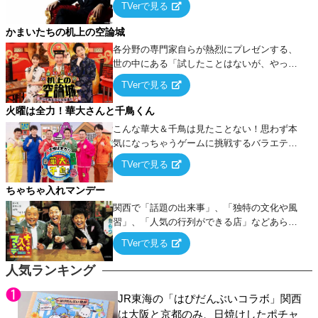
TVerで見る
ケ・歌…など様々なお題で芸人がショートネ
タを競い合う！
かまいたちの机上の空論城
各分野の専門家自らが熱烈にプレゼンする、
世の中にある「試したことはないが、やって
みたらこうなる！…ハズ」という“机上の空
TVerで見る
論”に若手芸人らがカラダを張って挑む！
火曜は全力！華大さんと千鳥くん
こんな華大＆千鳥は見たことない！思わず本
気になっちゃうゲームに挑戦するバラエティ
ー！
TVerで見る
ちゃちゃ入れマンデー
関西で「話題の出来事」、「独特の文化や風
習」、「人気の行列ができる店」などあらゆ
るテーマについて好き放題にちゃちゃを入れ
TVerで見る
ていく関西色を前面に押し出したトークバラ
エティ番組！
人気ランキング
JR東海の「はぴだんぶいコラボ」関西
は大阪と京都のみ、日焼けしたポチャ