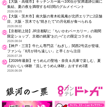
【大阪・高槻市】キッチンカー延べ100台が安満遺跡公園に
集結、夏の夜を満喫する4日間のグルメイベント
2026.08.05
【大阪・茨木市】南大阪の青木松風庵が北摂エリアに2店舗
目、大阪・茨木でも“焼きたて”の月化粧が食べられる
2026.08.02
【京都初上陸】JR京都駅に「ちいかわベーカリー」の期間
限定ショップ、京都の銘菓“おたべ”との限定コラボも
2026.08.04
【神戸・三宮】牛たん専門店「ねぎし」関西2号店が登場、
ファンら「8月が待ち遠しい」と早くから注目
2026.07.28
【2026年最新】そうめんの聖地・奈良＆兵庫で楽しむ、夏
のおいしい体験「流しそうめん体験」おすすめ3選
2026.06.09