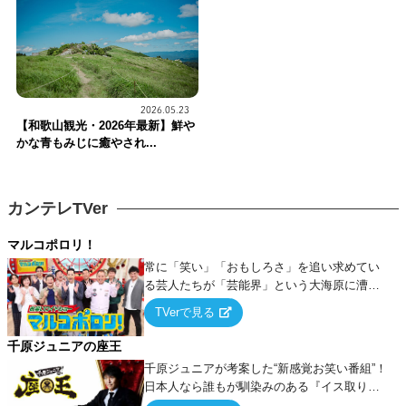
2026.05.23
【和歌山観光・2026年最新】鮮や
かな青もみじに癒やされ...
カンテレTVer
マルコポロリ！
常に「笑い」「おもしろさ」を追い求めてい
る芸人たちが「芸能界」という大海原に漕ぎ
出でて、新たなオモシロ人間を発掘する！
TVerで見る
千原ジュニアの座王
千原ジュニアが考案した“新感覚お笑い番組”！
日本人なら誰もが馴染みのある『イス取りゲ
ーム』をベースに、大喜利・ギャグ・モノボ