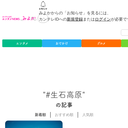
みよかからの「お知らせ」を見るには、
カンテレIDへの
新規登録
または
ログイン
が必要で
エンタメ
おでかけ
グルメ
"#生石高原"
の記事
新着順
おすすめ順
人気順