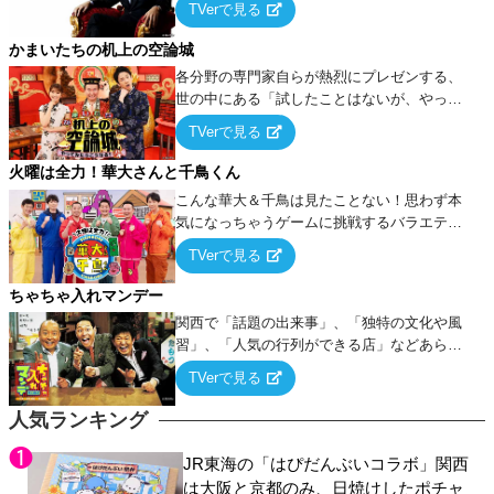
TVerで見る
ケ・歌…など様々なお題で芸人がショートネ
タを競い合う！
かまいたちの机上の空論城
各分野の専門家自らが熱烈にプレゼンする、
世の中にある「試したことはないが、やって
みたらこうなる！…ハズ」という“机上の空
TVerで見る
論”に若手芸人らがカラダを張って挑む！
火曜は全力！華大さんと千鳥くん
こんな華大＆千鳥は見たことない！思わず本
気になっちゃうゲームに挑戦するバラエティ
ー！
TVerで見る
ちゃちゃ入れマンデー
関西で「話題の出来事」、「独特の文化や風
習」、「人気の行列ができる店」などあらゆ
るテーマについて好き放題にちゃちゃを入れ
TVerで見る
ていく関西色を前面に押し出したトークバラ
エティ番組！
人気ランキング
JR東海の「はぴだんぶいコラボ」関西
は大阪と京都のみ、日焼けしたポチャ