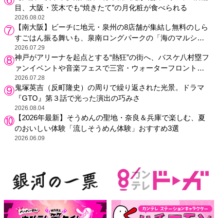
目、大阪・茨木でも“焼きたて”の月化粧が食べられる
2026.08.02
【南大阪】ビーチに地元・泉州の8店舗が集結し無料のしら
すごはん振る舞いも、泉南ロングパークの「海のマルシ
ェ」がリニューアル！
2026.07.29
神戸がアリーナを起点とする“熱狂”の街へ、バスケ八村塁フ
ァンイベントや音楽フェスで三宮・ウォーターフロントを
活性化
2026.07.28
鬼塚英吉（反町隆史）の周りで繰り返された光景。ドラマ
『GTO』第３話で光った演出の巧みさ
2026.08.04
【2026年最新】そうめんの聖地・奈良＆兵庫で楽しむ、夏
のおいしい体験「流しそうめん体験」おすすめ3選
2026.06.09