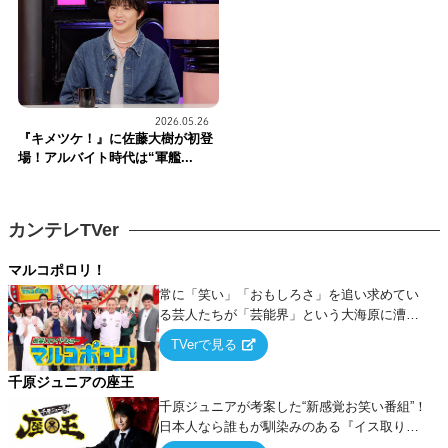
2026.05.26
『キメツケ！』に佐藤大樹が初登
場！アルバイト時代は“軍艦...
カンテレTVer
マルコポロリ！
常に「笑い」「おもしろさ」を追い求めてい
る芸人たちが「芸能界」という大海原に漕ぎ
出でて、新たなオモシロ人間を発掘する！
TVerで見る
千原ジュニアの座王
千原ジュニアが考案した“新感覚お笑い番組”！
日本人なら誰もが馴染みのある『イス取りゲ
ーム』をベースに、大喜利・ギャグ・モノボ