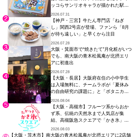
ッコらサンリオキャラが描かれた駅弁
やグッズが登場
2026.07.31
【神戸・三宮】牛たん専門店「ねぎ
し」関西2号店が登場、ファンら「8月
が待ち遠しい」と早くから注目
2026.07.28
大阪・箕面市で“焼きたて”月化粧がいつ
でも、南大阪の青木松風庵が北摂エリ
アに初進出
2026.07.28
【大阪・長居】大阪府在住の小中学生
は入場無料に、チームラボが「夏休み
の自由研究の課題に」と「ボタニカル
ガーデン 大阪」へ招待
2026.08.04
【大阪・高槻市】フルーツ系からおか
ず系、伝統の天然氷まで人気店が集
結、高槻阪急スクエアで「かき氷」祭
り
2026.08.03
【大阪・茨木市】南大阪の青木松風庵が北摂エリアに2店舗