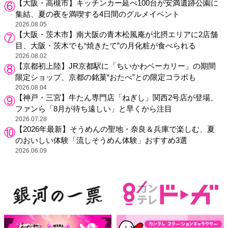
【大阪・高槻市】キッチンカー延べ100台が安満遺跡公園に
集結、夏の夜を満喫する4日間のグルメイベント
2026.08.05
【大阪・茨木市】南大阪の青木松風庵が北摂エリアに2店舗
目、大阪・茨木でも“焼きたて”の月化粧が食べられる
2026.08.02
【京都初上陸】JR京都駅に「ちいかわベーカリー」の期間
限定ショップ、京都の銘菓“おたべ”との限定コラボも
2026.08.04
【神戸・三宮】牛たん専門店「ねぎし」関西2号店が登場、
ファンら「8月が待ち遠しい」と早くから注目
2026.07.28
【2026年最新】そうめんの聖地・奈良＆兵庫で楽しむ、夏
のおいしい体験「流しそうめん体験」おすすめ3選
2026.06.09