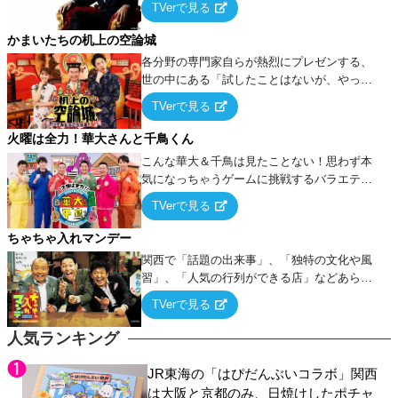
TVerで見る
ケ・歌…など様々なお題で芸人がショートネ
タを競い合う！
かまいたちの机上の空論城
各分野の専門家自らが熱烈にプレゼンする、
世の中にある「試したことはないが、やって
みたらこうなる！…ハズ」という“机上の空
TVerで見る
論”に若手芸人らがカラダを張って挑む！
火曜は全力！華大さんと千鳥くん
こんな華大＆千鳥は見たことない！思わず本
気になっちゃうゲームに挑戦するバラエティ
ー！
TVerで見る
ちゃちゃ入れマンデー
関西で「話題の出来事」、「独特の文化や風
習」、「人気の行列ができる店」などあらゆ
るテーマについて好き放題にちゃちゃを入れ
TVerで見る
ていく関西色を前面に押し出したトークバラ
エティ番組！
人気ランキング
JR東海の「はぴだんぶいコラボ」関西
は大阪と京都のみ、日焼けしたポチャ