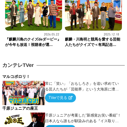
2026.05.22
2025.12.18
『麒麟川島のクイズdeダービー』
麒麟・川島明と競馬を愛する芸能
が今年も放送！視聴者が選...
人たちがクイズで＜有馬記念...
カンテレTVer
マルコポロリ！
常に「笑い」「おもしろさ」を追い求めてい
る芸人たちが「芸能界」という大海原に漕ぎ
出でて、新たなオモシロ人間を発掘する！
TVerで見る
千原ジュニアの座王
千原ジュニアが考案した“新感覚お笑い番組”！
日本人なら誰もが馴染みのある『イス取りゲ
ーム』をベースに、大喜利・ギャグ・モノボ