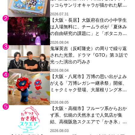
ッコらサンリオキャラが描かれた駅弁
やグッズが登場
2026.07.31
【大阪・長居】大阪府在住の小中学生
は入場無料に、チームラボが「夏休み
の自由研究の課題に」と「ボタニカル
ガーデン 大阪」へ招待
2026.08.04
鬼塚英吉（反町隆史）の周りで繰り返
された光景。ドラマ『GTO』第３話で
光った演出の巧みさ
2026.08.04
【大阪・八尾市】万博の思い出がよみ
がえる「万博レガシー継承祭」開催、
ミャクミャク登場、大屋根リング木材
展示も
2026.08.05
【大阪・高槻市】フルーツ系からおか
ず系、伝統の天然氷まで人気店が集
結、高槻阪急スクエアで「かき氷」祭
り
2026.08.03