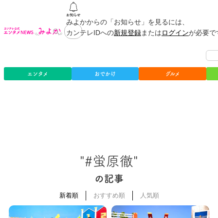
みよかからの「お知らせ」を見るには、
カンテレIDへの
新規登録
または
ログイン
が必要で
エンタメ
おでかけ
グルメ
"#蛍原徹"
の記事
新着順
おすすめ順
人気順