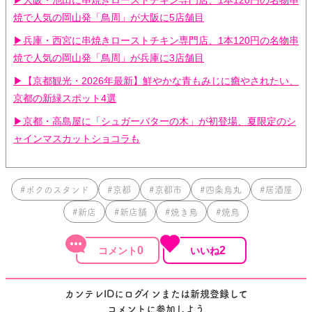
▶大阪・池田に串焼きローストチキン専門店、1本120円の名物串
焼で人気の岡山発「鳥周」が大阪に5店舗目
▶兵庫・西宮に串焼きローストチキン専門店、1本120円の名物串
焼で人気の岡山発「鳥周」が兵庫に3店舗目
▶【京都観光・2026年最新】鮮やかな青もみじに癒やされたい、
京都の新緑スポット4選
▶京都・高島屋に「シュガーバターの木」が初登場、夏限定のシ
ャインマスカットショコラも
#ボクのスタンド
#京都
#京都市
#四条烏丸
#居酒屋
#新店
#新店舗
#焼き鳥
#焼鳥
0
2
カンテレIDにログインまたは新規登録して
コメントに参加しよう