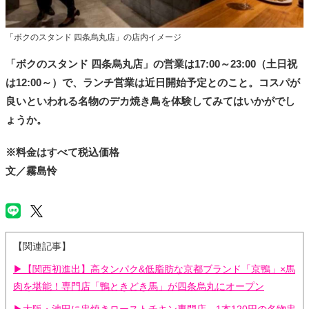
「ボクのスタンド 四条烏丸店」の店内イメージ
「ボクのスタンド 四条烏丸店」の営業は17:00～23:00（土日祝
は12:00～）で、ランチ営業は近日開始予定とのこと。コスパが
良いといわれる名物のデカ焼き鳥を体験してみてはいかがでし
ょうか。
※料金はすべて税込価格
文／霧島怜
【関連記事】
▶【関西初進出】高タンパク&低脂肪な京都ブランド「京鴨」×馬
肉を堪能！専門店「鴨ときどき馬」が四条烏丸にオープン