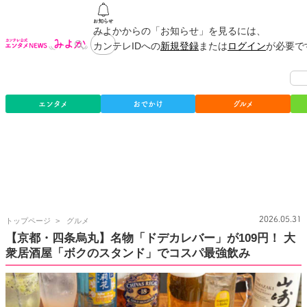
みよかからの「お知らせ」を見るには、
カンテレIDへの
新規登録
または
ログイン
が必要で
エンタメ
おでかけ
グルメ
カ
2026.05.31
トップページ
グルメ
ン
【京都・四条烏丸】名物「ドデカレバー」が109円！ 大
テ
衆居酒屋「ボクのスタンド」でコスパ最強飲み
レ
公
式
エ
ン