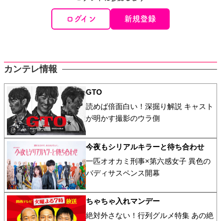
ログイン
新規登録
カンテレ情報
GTO
読めば倍面白い！深掘り解説 キャスト
が明かす撮影のウラ側
今夜もシリアルキラーと待ち合わせ
一匹オオカミ刑事×第六感女子 異色の
バディサスペンス開幕
ちゃちゃ入れマンデー
絶対外さない！行列グルメ特集 あの絶