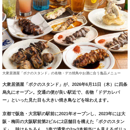
タ
メ
N
E
W
S
「
み
よ
か
」
大衆居酒屋「ボクのスタンド」の名物・デカ焼鳥やお酒に合う逸品メニュー
大衆居酒屋「ボクのスタンド」が、2026年6月11日（木）に四条
烏丸にオープン。交通の便が良い駅近で、名物「ドデカレバ
ー」といった見た目も大きい焼き鳥などを味わえます。
京都で阪急・大宮駅の駅前に2021年オープンし、2023年には大
阪・梅田の大阪駅前第2ビルに2店舗目を構えた「ボクのスタン
ド」。味はもちろん、1串で通常の2〜3本相当にも見えるボリュ