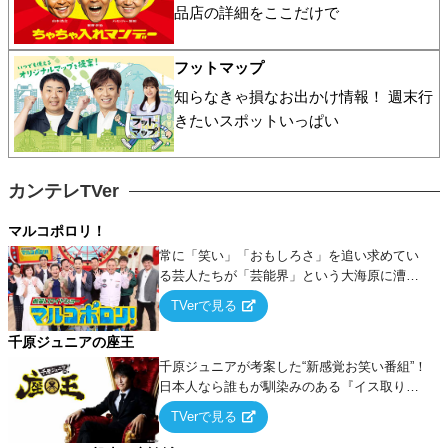
品店の詳細をここだけで
フットマップ
知らなきゃ損なお出かけ情報！ 週末行
きたいスポットいっぱい
カンテレTVer
マルコポロリ！
常に「笑い」「おもしろさ」を追い求めてい
る芸人たちが「芸能界」という大海原に漕ぎ
出でて、新たなオモシロ人間を発掘する！
TVerで見る
千原ジュニアの座王
千原ジュニアが考案した“新感覚お笑い番組”！
日本人なら誰もが馴染みのある『イス取りゲ
ーム』をベースに、大喜利・ギャグ・モノボ
TVerで見る
ケ・歌…など様々なお題で芸人がショートネ
タを競い合う！