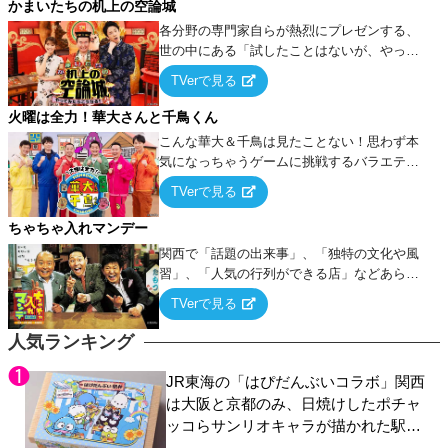
かまいたちの机上の空論城
各分野の専門家自らが熱烈にプレゼンする、
世の中にある「試したことはないが、やって
みたらこうなる！…ハズ」という“机上の空
TVerで見る
論”に若手芸人らがカラダを張って挑む！
火曜は全力！華大さんと千鳥くん
こんな華大＆千鳥は見たことない！思わず本
気になっちゃうゲームに挑戦するバラエティ
ー！
TVerで見る
ちゃちゃ入れマンデー
関西で「話題の出来事」、「独特の文化や風
習」、「人気の行列ができる店」などあらゆ
るテーマについて好き放題にちゃちゃを入れ
TVerで見る
ていく関西色を前面に押し出したトークバラ
エティ番組！
人気ランキング
JR東海の「はぴだんぶいコラボ」関西
は大阪と京都のみ、日焼けしたポチャ
ッコらサンリオキャラが描かれた駅弁
やグッズが登場