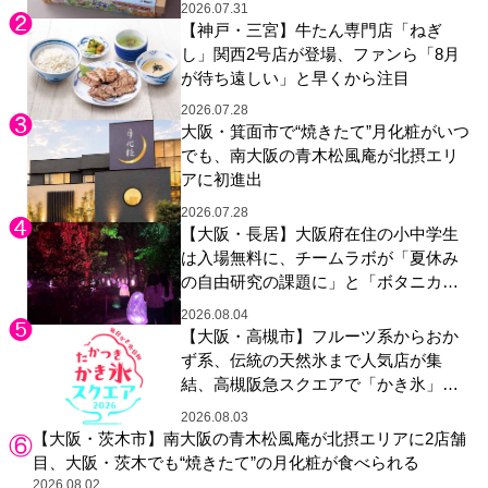
2026.07.31
【神戸・三宮】牛たん専門店「ねぎ
し」関西2号店が登場、ファンら「8月
が待ち遠しい」と早くから注目
2026.07.28
大阪・箕面市で“焼きたて”月化粧がいつ
でも、南大阪の青木松風庵が北摂エリ
アに初進出
2026.07.28
【大阪・長居】大阪府在住の小中学生
は入場無料に、チームラボが「夏休み
の自由研究の課題に」と「ボタニカル
ガーデン 大阪」へ招待
2026.08.04
【大阪・高槻市】フルーツ系からおか
ず系、伝統の天然氷まで人気店が集
結、高槻阪急スクエアで「かき氷」祭
り
2026.08.03
【大阪・茨木市】南大阪の青木松風庵が北摂エリアに2店舗
目、大阪・茨木でも“焼きたて”の月化粧が食べられる
2026.08.02