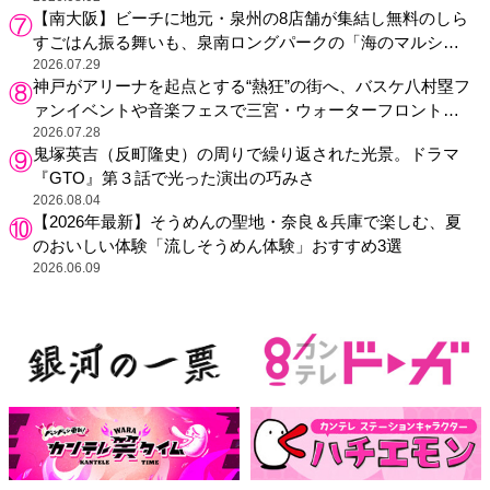
【南大阪】ビーチに地元・泉州の8店舗が集結し無料のしら
すごはん振る舞いも、泉南ロングパークの「海のマルシ
ェ」がリニューアル！
2026.07.29
神戸がアリーナを起点とする“熱狂”の街へ、バスケ八村塁フ
ァンイベントや音楽フェスで三宮・ウォーターフロントを
活性化
2026.07.28
鬼塚英吉（反町隆史）の周りで繰り返された光景。ドラマ
『GTO』第３話で光った演出の巧みさ
2026.08.04
【2026年最新】そうめんの聖地・奈良＆兵庫で楽しむ、夏
のおいしい体験「流しそうめん体験」おすすめ3選
2026.06.09