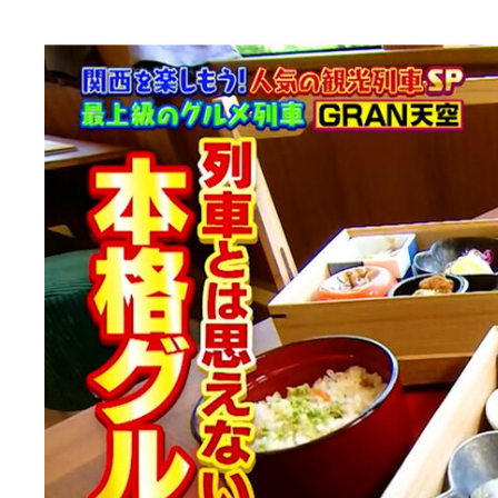
エ
ン
タ
メ
N
E
W
S
「
み
よ
か
」