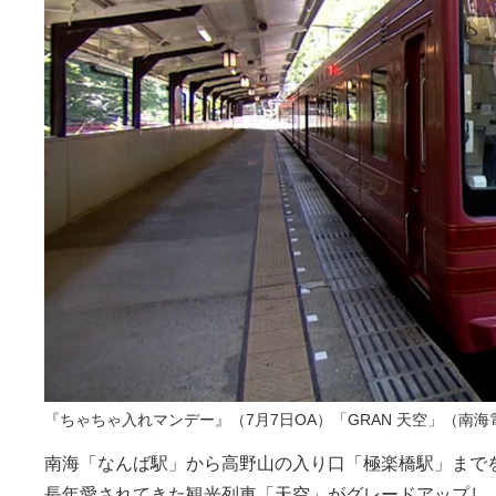
『ちゃちゃ入れマンデー』（7月7日OA）「GRAN 天空」（南海
南海「なんば駅」から高野山の入り口「極楽橋駅」までを
長年愛されてきた観光列車「天空」がグレードアップし