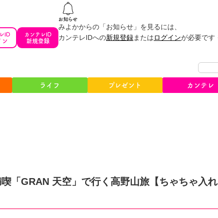
みよかからの「お知らせ」を見るには、
レID
カンテレID
カンテレIDへの
新規登録
または
ログイン
が必要です
イン
新規登録
ライフ
プレゼント
カンテレ
満喫「GRAN 天空」で行く高野山旅【ちゃちゃ入