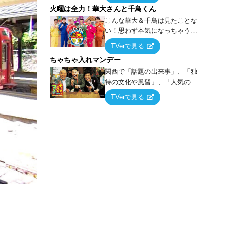
火曜は全力！華大さんと千鳥くん
上の空論”に若手芸人らがカラダ
を張って挑む！
こんな華大＆千鳥は見たことな
い！思わず本気になっちゃうゲ
ームに挑戦するバラエティー！
TVerで見る
ちゃちゃ入れマンデー
関西で「話題の出来事」、「独
特の文化や風習」、「人気の行
列ができる店」などあらゆるテ
TVerで見る
ーマについて好き放題にちゃち
ゃを入れていく関西色を前面に
押し出したトークバラエティ番
組！