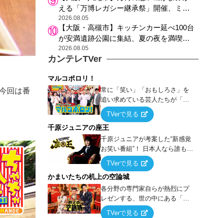
える「万博レガシー継承祭」開催、ミャ
クミャク登場、大屋根リング木材展示も
2026.08.05
【大阪・高槻市】キッチンカー延べ100台
が安満遺跡公園に集結、夏の夜を満喫す
る4日間のグルメイベント
2026.08.05
カンテレTVer
マルコポロリ！
常に「笑い」「おもしろさ」を
今回は番
追い求めている芸人たちが「芸
能界」という大海原に漕ぎ出で
TVerで見る
て、新たなオモシロ人間を発掘
千原ジュニアの座王
する！
千原ジュニアが考案した“新感覚
お笑い番組”！ 日本人なら誰もが
馴染みのある『イス取りゲー
TVerで見る
ム』をベースに、大喜利・ギャ
かまいたちの机上の空論城
グ・モノボケ・歌…など様々な
お題で芸人がショートネタを競
各分野の専門家自らが熱烈にプ
い合う！
レゼンする、世の中にある「試
したことはないが、やってみた
TVerで見る
らこうなる！…ハズ」という“机