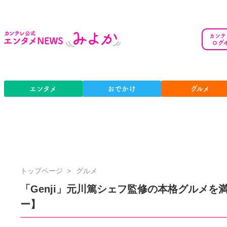
カンテ
ログ
エンタメ
おでかけ
グルメ
カ
トップページ
グルメ
ン
「Genji」元川篤シェフ監修の本格グルメを
テ
ー】
レ
公
式