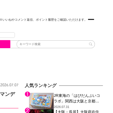
※いいねやコメント返信、ポイント履歴をご確認いただけます。
人気ランキング
2026.07.07
れマンデ
JR東海の「はぴだんぶいコ
ラボ」関西は大阪と京都の
み、日焼けしたポチャッコ
2026.07.31
【大阪・長居】大阪府在住
らサンリオキャラが描かれ