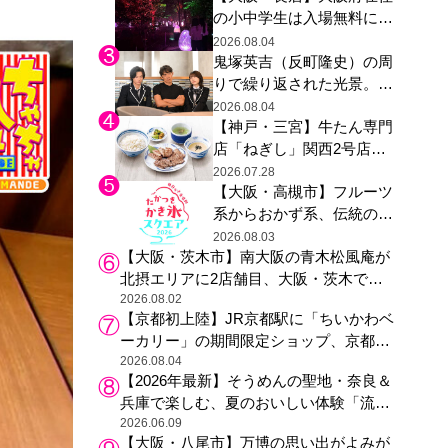
の小中学生は入場無料に、
た駅弁やグッズが登場
チームラボが「夏休みの自
2026.08.04
鬼塚英吉（反町隆史）の周
由研究の課題に」と「ボタ
りで繰り返された光景。ド
ニカルガーデン 大阪」へ招
ラマ『GTO』第３話で光っ
待
2026.08.04
【神戸・三宮】牛たん専門
た演出の巧みさ
店「ねぎし」関西2号店が
登場、ファンら「8月が待
2026.07.28
【大阪・高槻市】フルーツ
ち遠しい」と早くから注目
系からおかず系、伝統の天
然氷まで人気店が集結、高
2026.08.03
【大阪・茨木市】南大阪の青木松風庵が
槻阪急スクエアで「かき
北摂エリアに2店舗目、大阪・茨木で
氷」祭り
も“焼きたて”の月化粧が食べられる
2026.08.02
【京都初上陸】JR京都駅に「ちいかわベ
ーカリー」の期間限定ショップ、京都の
銘菓“おたべ”との限定コラボも
2026.08.04
【2026年最新】そうめんの聖地・奈良＆
兵庫で楽しむ、夏のおいしい体験「流し
そうめん体験」おすすめ3選
2026.06.09
【大阪・八尾市】万博の思い出がよみが