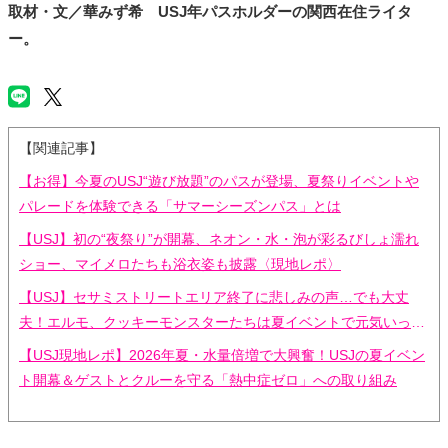
取材・文／華みず希 USJ年パスホルダーの関西在住ライタ
ー。
【関連記事】
【お得】今夏のUSJ“遊び放題”のパスが登場、夏祭りイベントや
パレードを体験できる「サマーシーズンパス」とは
【USJ】初の“夜祭り”が開幕、ネオン・水・泡が彩るびしょ濡れ
ショー、マイメロたちも浴衣姿も披露〈現地レポ〉
【USJ】セサミストリートエリア終了に悲しみの声…でも大丈
夫！エルモ、クッキーモンスターたちは夏イベントで元気いっぱ
い【現地レポ】
【USJ現地レポ】2026年夏・水量倍増で大興奮！USJの夏イベン
ト開幕＆ゲストとクルーを守る「熱中症ゼロ」への取り組み