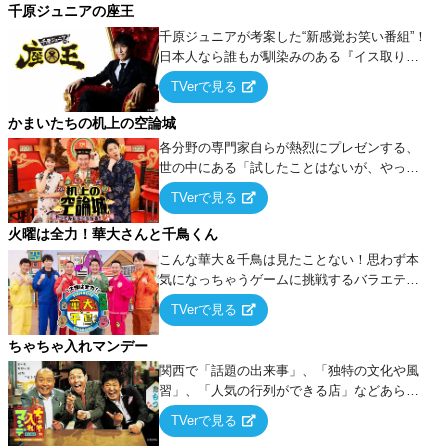
千原ジュニアの座王
千原ジュニアが考案した“新感覚お笑い番組”！
日本人なら誰もが馴染みのある『イス取りゲ
ーム』をベースに、大喜利・ギャグ・モノボ
TVerで見る
ケ・歌…など様々なお題で芸人がショートネ
タを競い合う！
かまいたちの机上の空論城
各分野の専門家自らが熱烈にプレゼンする、
世の中にある「試したことはないが、やって
みたらこうなる！…ハズ」という“机上の空
TVerで見る
論”に若手芸人らがカラダを張って挑む！
火曜は全力！華大さんと千鳥くん
こんな華大＆千鳥は見たことない！思わず本
気になっちゃうゲームに挑戦するバラエティ
ー！
TVerで見る
ちゃちゃ入れマンデー
関西で「話題の出来事」、「独特の文化や風
習」、「人気の行列ができる店」などあらゆ
るテーマについて好き放題にちゃちゃを入れ
TVerで見る
ていく関西色を前面に押し出したトークバラ