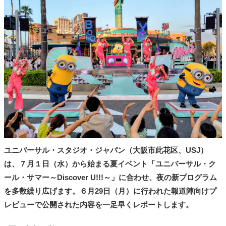
タ
メ
N
E
W
S
「
み
よ
か
」
ユニバーサル・スタジオ・ジャパン（大阪市此花区、USJ）
は、７月１日（水）から始まる夏イベント「ユニバーサル・ク
ール・サマー～Discover U!!!～」に合わせ、夜の新プログラム
を多数繰り広げます。６月29日（月）に行われた報道陣向けプ
レビューで公開された内容を一足早くレポートします。