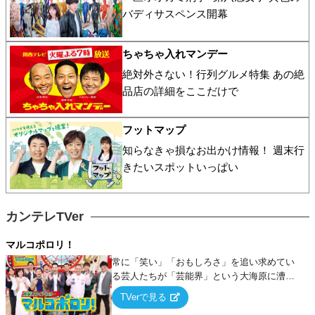
バディサスペンス開幕
ちゃちゃ入れマンデー
絶対外さない！行列グルメ特集 あの絶
品店の詳細をここだけで
フットマップ
知らなきゃ損なお出かけ情報！ 週末行
きたいスポットいっぱい
カンテレTVer
マルコポロリ！
常に「笑い」「おもしろさ」を追い求めてい
る芸人たちが「芸能界」という大海原に漕ぎ
出でて、新たなオモシロ人間を発掘する！
TVerで見る