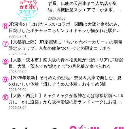
ず系、伝統の天然氷まで人気店が集
結、高槻阪急スクエアで「かき氷」祭
り
2026.08.03
JR東海の「はぴだんぶいコラボ」関西は大阪と京都のみ、
日焼けしたポチャッコらサンリオキャラが描かれた駅弁や
グッズが登場
2026.07.31
【京都初上陸】JR京都駅に「ちいかわベーカリー」の期間
限定ショップ、京都の銘菓“おたべ”との限定コラボも
2026.08.04
【大阪・茨木市】南大阪の青木松風庵が北摂エリアに2店舗
目、大阪・茨木でも“焼きたて”の月化粧が食べられる
2026.08.02
【2026年最新】そうめんの聖地・奈良＆兵庫で楽しむ、夏
のおいしい体験「流しそうめん体験」おすすめ3選
2026.06.09
【大阪・西淀川】ミャクミャクが阪神なんば線福駅前へ！9
月に「かに道楽」から阪神沿線の新ランドマークにお引っ
越し
2026.08.04