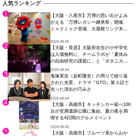
エティ番組！
人気ランキング
【大阪・八尾市】万博の思い出がよみ
がえる「万博レガシー継承祭」開催、
ミャクミャク登場、大屋根リング木材
展示も
2026.08.05
【大阪・長居】大阪府在住の小中学生
は入場無料に、チームラボが「夏休み
の自由研究の課題に」と「ボタニカル
ガーデン 大阪」へ招待
2026.08.04
鬼塚英吉（反町隆史）の周りで繰り返
された光景。ドラマ『GTO』第３話で
光った演出の巧みさ
2026.08.04
【大阪・高槻市】キッチンカー延べ100
台が安満遺跡公園に集結、夏の夜を満
喫する4日間のグルメイベント
2026.08.05
【大阪・高槻市】フルーツ系からおか