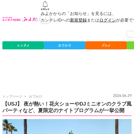
みよかからの「お知らせ」を見るには、
カンテレIDへの
新規登録
または
ログイン
が必要で
エンタメ
おでかけ
グルメ
カ
2026.06.29
トップページ
おでかけ
ン
【USJ】 夜が熱い！花火ショーやDJミニオンのクラブ風
テ
パーティなど、夏限定のナイトプログラムが一挙公開
レ
公
式
エ
ン