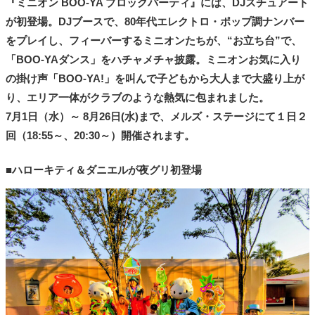
『ミニオン BOO-YA ブロックパーティ』には、DJスチュアート
が初登場。DJブースで、80年代エレクトロ・ポップ調ナンバー
をプレイし、フィーバーするミニオンたちが、“お立ち台”で、
「BOO-YAダンス」をハチャメチャ披露。ミニオンお気に入り
の掛け声「BOO-YA!」を叫んで子どもから大人まで大盛り上が
り、エリア一体がクラブのような熱気に包まれました。
7月1日（水）～ 8月26日(水)まで、メルズ・ステージにて１日２
回（18:55～、20:30～）開催されます。
■ハローキティ＆ダニエルが夜グリ初登場