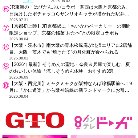
2026.08.03
JR東海の「はぴだんぶいコラボ」関西は大阪と京都のみ、
日焼けしたポチャッコらサンリオキャラが描かれた駅弁や
グッズが登場
2026.07.31
【京都初上陸】JR京都駅に「ちいかわベーカリー」の期間
限定ショップ、京都の銘菓“おたべ”との限定コラボも
2026.08.04
【大阪・茨木市】南大阪の青木松風庵が北摂エリアに2店舗
目、大阪・茨木でも“焼きたて”の月化粧が食べられる
2026.08.02
【2026年最新】そうめんの聖地・奈良＆兵庫で楽しむ、夏
のおいしい体験「流しそうめん体験」おすすめ3選
2026.06.09
【大阪・西淀川】ミャクミャクが阪神なんば線福駅前へ！9
月に「かに道楽」から阪神沿線の新ランドマークにお引っ
越し
2026.08.04