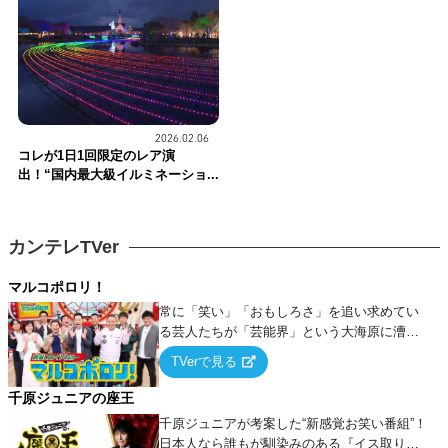
2026.02.06
コレが1日1回限定のレア演
出！“国内最大級イルミネーショ...
カンテレTVer
マルコポロリ！
常に「笑い」「おもしろさ」を追い求めてい
る芸人たちが「芸能界」という大海原に漕ぎ
出でて、新たなオモシロ人間を発掘する！
TVerで見る
千原ジュニアの座王
千原ジュニアが考案した“新感覚お笑い番組”！
日本人なら誰もが馴染みのある『イス取りゲ