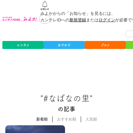
みよかからの「お知らせ」を見るには、
カンテレIDへの
新規登録
または
ログイン
が必要で
エンタメ
おでかけ
グルメ
"#なばなの里"
の記事
新着順
おすすめ順
人気順