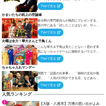
ーム』をベースに、大喜利・ギャグ・モノボ
TVerで見る
ケ・歌…など様々なお題で芸人がショートネ
タを競い合う！
かまいたちの机上の空論城
各分野の専門家自らが熱烈にプレゼンする、
世の中にある「試したことはないが、やって
みたらこうなる！…ハズ」という“机上の空
TVerで見る
論”に若手芸人らがカラダを張って挑む！
火曜は全力！華大さんと千鳥くん
こんな華大＆千鳥は見たことない！思わず本
気になっちゃうゲームに挑戦するバラエティ
ー！
TVerで見る
ちゃちゃ入れマンデー
関西で「話題の出来事」、「独特の文化や風
習」、「人気の行列ができる店」などあらゆ
るテーマについて好き放題にちゃちゃを入れ
TVerで見る
ていく関西色を前面に押し出したトークバラ
エティ番組！
人気ランキング
【大阪・八尾市】万博の思い出がよみ