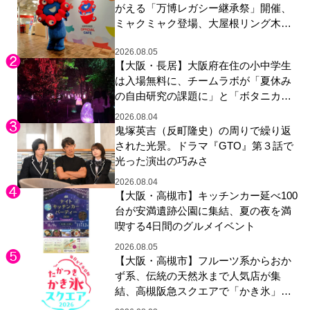
がえる「万博レガシー継承祭」開催、
ミャクミャク登場、大屋根リング木材
展示も
2026.08.05
【大阪・長居】大阪府在住の小中学生
は入場無料に、チームラボが「夏休み
の自由研究の課題に」と「ボタニカル
ガーデン 大阪」へ招待
2026.08.04
鬼塚英吉（反町隆史）の周りで繰り返
された光景。ドラマ『GTO』第３話で
光った演出の巧みさ
2026.08.04
【大阪・高槻市】キッチンカー延べ100
台が安満遺跡公園に集結、夏の夜を満
喫する4日間のグルメイベント
2026.08.05
【大阪・高槻市】フルーツ系からおか
ず系、伝統の天然氷まで人気店が集
結、高槻阪急スクエアで「かき氷」祭
り