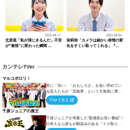
2025.08.11
2025.08.04
北里琉「私が演じきるんだ」不安
栄莉弥「カメラは細かい表情の変
が“覚悟”に変わった瞬間 ...
化をすくい取ってくれる」『...
カンテレTVer
マルコポロリ！
常に「笑い」「おもしろさ」を追い求めてい
る芸人たちが「芸能界」という大海原に漕ぎ
出でて、新たなオモシロ人間を発掘する！
TVerで見る
千原ジュニアの座王
千原ジュニアが考案した“新感覚お笑い番組”！
日本人なら誰もが馴染みのある『イス取りゲ
ーム』をベースに、大喜利・ギャグ・モノボ