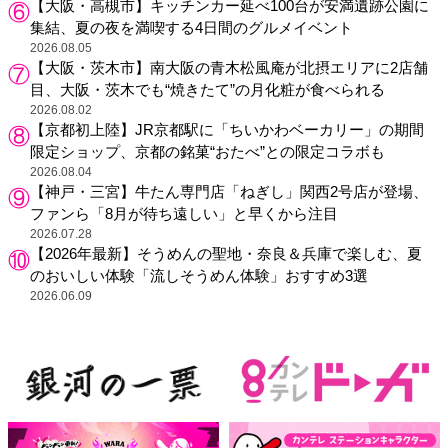
【大阪・高槻市】キッチンカー延べ100台が安満遺跡公園に
集結、夏の夜を満喫する4日間のグルメイベント
2026.08.05
【大阪・茨木市】南大阪の青木松風庵が北摂エリアに2店舗
目、大阪・茨木でも“焼きたて”の月化粧が食べられる
2026.08.02
【京都初上陸】JR京都駅に「ちいかわベーカリー」の期間
限定ショップ、京都の銘菓“おたべ”との限定コラボも
2026.08.04
【神戸・三宮】牛たん専門店「ねぎし」関西2号店が登場、
ファンら「8月が待ち遠しい」と早くから注目
2026.07.28
【2026年最新】そうめんの聖地・奈良＆兵庫で楽しむ、夏
のおいしい体験「流しそうめん体験」おすすめ3選
2026.06.09