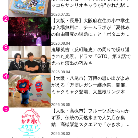
ッコらサンリオキャラが描かれた駅弁
やグッズが登場
2026.07.31
【大阪・長居】大阪府在住の小中学生
は入場無料に、チームラボが「夏休み
の自由研究の課題に」と「ボタニカル
ガーデン 大阪」へ招待
2026.08.04
鬼塚英吉（反町隆史）の周りで繰り返
された光景。ドラマ『GTO』第３話で
光った演出の巧みさ
2026.08.04
【大阪・八尾市】万博の思い出がよみ
がえる「万博レガシー継承祭」開催、
ミャクミャク登場、大屋根リング木材
展示も
2026.08.05
【大阪・高槻市】フルーツ系からおか
ず系、伝統の天然氷まで人気店が集
結、高槻阪急スクエアで「かき氷」祭
り
2026.08.03