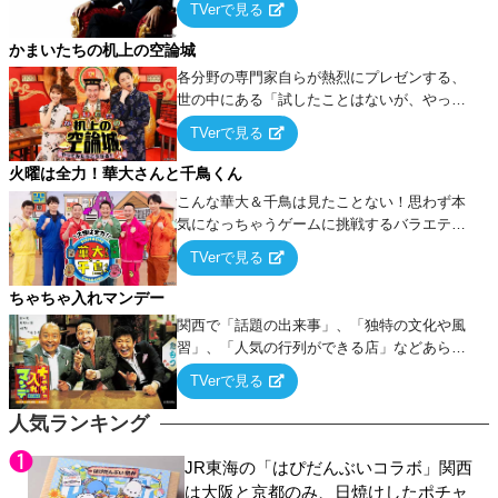
TVerで見る
ケ・歌…など様々なお題で芸人がショートネ
タを競い合う！
かまいたちの机上の空論城
各分野の専門家自らが熱烈にプレゼンする、
世の中にある「試したことはないが、やって
みたらこうなる！…ハズ」という“机上の空
TVerで見る
論”に若手芸人らがカラダを張って挑む！
火曜は全力！華大さんと千鳥くん
こんな華大＆千鳥は見たことない！思わず本
気になっちゃうゲームに挑戦するバラエティ
ー！
TVerで見る
ちゃちゃ入れマンデー
関西で「話題の出来事」、「独特の文化や風
習」、「人気の行列ができる店」などあらゆ
るテーマについて好き放題にちゃちゃを入れ
TVerで見る
ていく関西色を前面に押し出したトークバラ
エティ番組！
人気ランキング
JR東海の「はぴだんぶいコラボ」関西
は大阪と京都のみ、日焼けしたポチャ