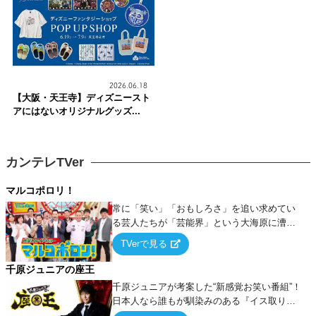
2026.06.18
【大阪・天王寺】ディズニースト
アにはないオリジナルグッズ...
カンテレTVer
マルコポロリ！
常に「笑い」「おもしろさ」を追い求めてい
る芸人たちが「芸能界」という大海原に漕ぎ
出でて、新たなオモシロ人間を発掘する！
TVerで見る
千原ジュニアの座王
千原ジュニアが考案した“新感覚お笑い番組”！
日本人なら誰もが馴染みのある『イス取りゲ
ーム』をベースに、大喜利・ギャグ・モノボ