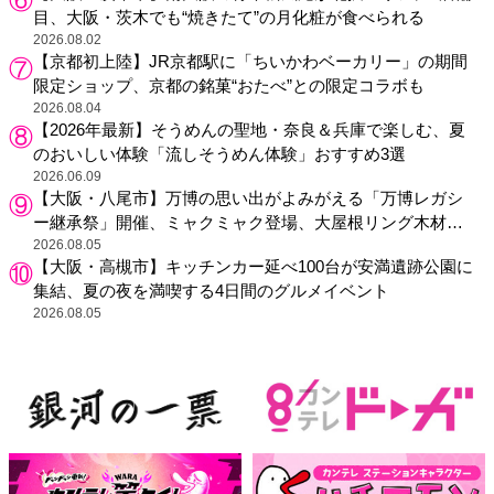
目、大阪・茨木でも“焼きたて”の月化粧が食べられる
2026.08.02
【京都初上陸】JR京都駅に「ちいかわベーカリー」の期間
限定ショップ、京都の銘菓“おたべ”との限定コラボも
2026.08.04
【2026年最新】そうめんの聖地・奈良＆兵庫で楽しむ、夏
のおいしい体験「流しそうめん体験」おすすめ3選
2026.06.09
【大阪・八尾市】万博の思い出がよみがえる「万博レガシ
ー継承祭」開催、ミャクミャク登場、大屋根リング木材展
示も
2026.08.05
【大阪・高槻市】キッチンカー延べ100台が安満遺跡公園に
集結、夏の夜を満喫する4日間のグルメイベント
2026.08.05