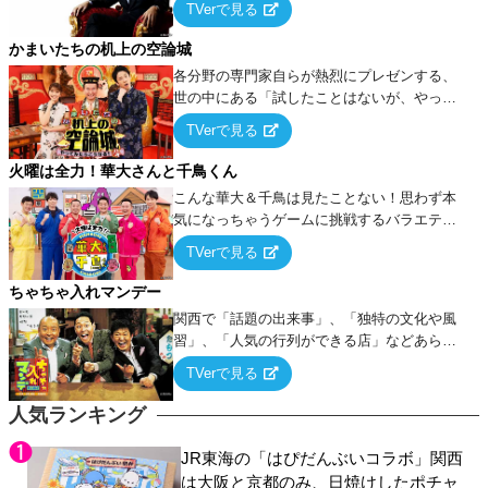
TVerで見る
ケ・歌…など様々なお題で芸人がショートネ
タを競い合う！
かまいたちの机上の空論城
各分野の専門家自らが熱烈にプレゼンする、
世の中にある「試したことはないが、やって
みたらこうなる！…ハズ」という“机上の空
TVerで見る
論”に若手芸人らがカラダを張って挑む！
火曜は全力！華大さんと千鳥くん
こんな華大＆千鳥は見たことない！思わず本
気になっちゃうゲームに挑戦するバラエティ
ー！
TVerで見る
ちゃちゃ入れマンデー
関西で「話題の出来事」、「独特の文化や風
習」、「人気の行列ができる店」などあらゆ
るテーマについて好き放題にちゃちゃを入れ
TVerで見る
ていく関西色を前面に押し出したトークバラ
エティ番組！
人気ランキング
JR東海の「はぴだんぶいコラボ」関西
は大阪と京都のみ、日焼けしたポチャ