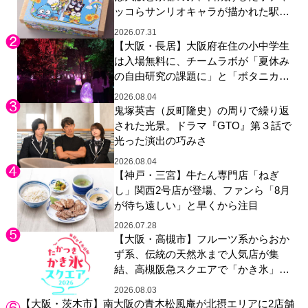
ッコらサンリオキャラが描かれた駅弁
やグッズが登場
2026.07.31
【大阪・長居】大阪府在住の小中学生
は入場無料に、チームラボが「夏休み
の自由研究の課題に」と「ボタニカル
ガーデン 大阪」へ招待
2026.08.04
鬼塚英吉（反町隆史）の周りで繰り返
された光景。ドラマ『GTO』第３話で
光った演出の巧みさ
2026.08.04
【神戸・三宮】牛たん専門店「ねぎ
し」関西2号店が登場、ファンら「8月
が待ち遠しい」と早くから注目
2026.07.28
【大阪・高槻市】フルーツ系からおか
ず系、伝統の天然氷まで人気店が集
結、高槻阪急スクエアで「かき氷」祭
り
2026.08.03
【大阪・茨木市】南大阪の青木松風庵が北摂エリアに2店舗