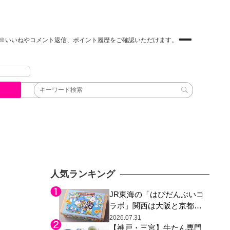
※いいねやコメント返信、ポイント履歴をご確認いただけます。
人気ランキング
JR東海の「はぴだんぶいコ
ラボ」関西は大阪と京都の
み、日焼けしたポチャッコ
2026.07.31
【神戸・三宮】牛たん専門
らサンリオキャラが描かれ