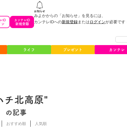
みよかからの「お知らせ」を見るには、
レID
カンテレID
カンテレIDへの
新規登録
または
ログイン
が必要です
イン
新規登録
ライフ
プレゼント
カンテレ
#ハチ北高原"
の記事
おすすめ順
人気順