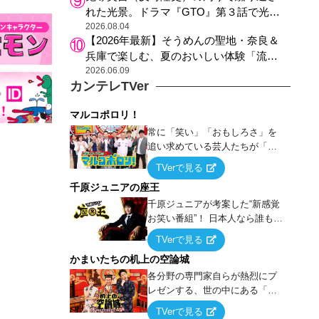
れた光景。ドラマ『GTO』第３話で光っ
た演出の巧みさ
2026.08.04
【2026年最新】そうめんの聖地・奈良＆
兵庫で楽しむ、夏のおいしい体験「流し
そうめん体験」おすすめ3選
2026.06.09
カンテレTVer
マルコポロリ！
常に「笑い」「おもしろさ」を
追い求めている芸人たちが「芸
能界」という大海原に漕ぎ出で
TVerで見る
て、新たなオモシロ人間を発掘
千原ジュニアの座王
する！
千原ジュニアが考案した“新感覚
お笑い番組”！ 日本人なら誰もが
馴染みのある『イス取りゲー
TVerで見る
ム』をベースに、大喜利・ギャ
かまいたちの机上の空論城
グ・モノボケ・歌…など様々な
お題で芸人がショートネタを競
各分野の専門家自らが熱烈にプ
い合う！
レゼンする、世の中にある「試
したことはないが、やってみた
TVerで見る
らこうなる！…ハズ」という“机