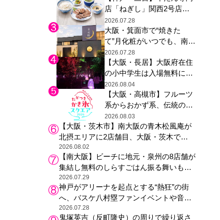
店「ねぎし」関西2号店が
た駅弁やグッズが登場
登場、ファンら「8月が待
2026.07.28
大阪・箕面市で“焼きた
ち遠しい」と早くから注目
て”月化粧がいつでも、南大
阪の青木松風庵が北摂エリ
2026.07.28
【大阪・長居】大阪府在住
アに初進出
の小中学生は入場無料に、
チームラボが「夏休みの自
2026.08.04
【大阪・高槻市】フルーツ
由研究の課題に」と「ボタ
系からおかず系、伝統の天
ニカルガーデン 大阪」へ招
然氷まで人気店が集結、高
待
2026.08.03
【大阪・茨木市】南大阪の青木松風庵が
槻阪急スクエアで「かき
北摂エリアに2店舗目、大阪・茨木で
氷」祭り
も“焼きたて”の月化粧が食べられる
2026.08.02
【南大阪】ビーチに地元・泉州の8店舗が
集結し無料のしらすごはん振る舞いも、
泉南ロングパークの「海のマルシェ」が
2026.07.29
神戸がアリーナを起点とする“熱狂”の街
リニューアル！
へ、バスケ八村塁ファンイベントや音楽
フェスで三宮・ウォーターフロントを活
2026.07.28
鬼塚英吉（反町隆史）の周りで繰り返さ
性化