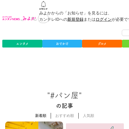
みよかからの「お知らせ」を見るには、
カンテレIDへの
新規登録
または
ログイン
が必要で
エンタメ
おでかけ
グルメ
"#パン屋"
の記事
新着順
おすすめ順
人気順