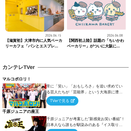
2026.06.15
2026.06.08
【滋賀初】大津市内に人気ベーカ
【関西初上陸】話題の「ちいかわ
リーカフェ「パンとエスプレ...
ベーカリー」がついに大阪に...
カンテレTVer
マルコポロリ！
常に「笑い」「おもしろさ」を追い求めてい
る芸人たちが「芸能界」という大海原に漕ぎ
出でて、新たなオモシロ人間を発掘する！
TVerで見る
千原ジュニアの座王
千原ジュニアが考案した“新感覚お笑い番組”！
日本人なら誰もが馴染みのある『イス取りゲ
ーム』をベースに、大喜利・ギャグ・モノボ