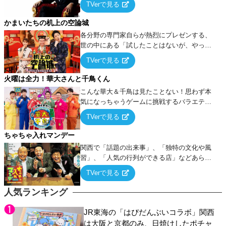
TVerで見る
ケ・歌…など様々なお題で芸人がショートネ
タを競い合う！
かまいたちの机上の空論城
各分野の専門家自らが熱烈にプレゼンする、
世の中にある「試したことはないが、やって
みたらこうなる！…ハズ」という“机上の空
TVerで見る
論”に若手芸人らがカラダを張って挑む！
火曜は全力！華大さんと千鳥くん
こんな華大＆千鳥は見たことない！思わず本
気になっちゃうゲームに挑戦するバラエティ
ー！
TVerで見る
ちゃちゃ入れマンデー
関西で「話題の出来事」、「独特の文化や風
習」、「人気の行列ができる店」などあらゆ
るテーマについて好き放題にちゃちゃを入れ
TVerで見る
ていく関西色を前面に押し出したトークバラ
エティ番組！
人気ランキング
JR東海の「はぴだんぶいコラボ」関西
は大阪と京都のみ、日焼けしたポチャ