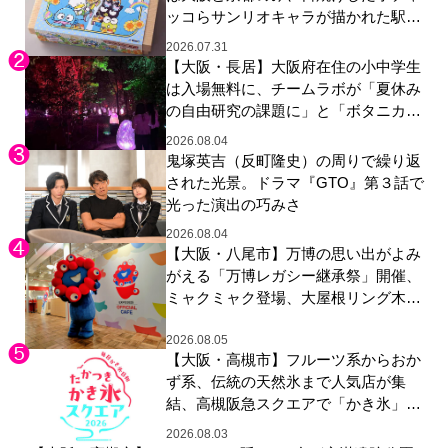
ッコらサンリオキャラが描かれた駅弁
やグッズが登場
2026.07.31
【大阪・長居】大阪府在住の小中学生
は入場無料に、チームラボが「夏休み
の自由研究の課題に」と「ボタニカル
ガーデン 大阪」へ招待
2026.08.04
鬼塚英吉（反町隆史）の周りで繰り返
された光景。ドラマ『GTO』第３話で
光った演出の巧みさ
2026.08.04
【大阪・八尾市】万博の思い出がよみ
がえる「万博レガシー継承祭」開催、
ミャクミャク登場、大屋根リング木材
展示も
2026.08.05
【大阪・高槻市】フルーツ系からおか
ず系、伝統の天然氷まで人気店が集
結、高槻阪急スクエアで「かき氷」祭
り
2026.08.03