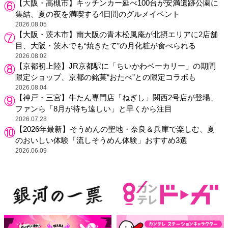
【大阪・高槻市】キッチンカー延べ100台が安満遺跡公園に
集結、夏の夜を満喫する4日間のグルメイベント
2026.08.05
【大阪・茨木市】南大阪の青木松風庵が北摂エリアに2店舗
目、大阪・茨木でも“焼きたて”の月化粧が食べられる
2026.08.02
【京都初上陸】JR京都駅に「ちいかわベーカリー」の期間
限定ショップ、京都の銘菓“おたべ”との限定コラボも
2026.08.04
【神戸・三宮】牛たん専門店「ねぎし」関西2号店が登場、
ファンら「8月が待ち遠しい」と早くから注目
2026.07.28
【2026年最新】そうめんの聖地・奈良＆兵庫で楽しむ、夏
のおいしい体験「流しそうめん体験」おすすめ3選
2026.06.09