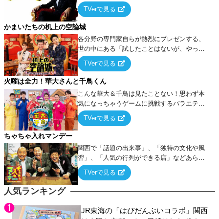
ーム』をベースに、大喜利・ギャグ・モノボ
TVerで見る
ケ・歌…など様々なお題で芸人がショートネ
タを競い合う！
かまいたちの机上の空論城
各分野の専門家自らが熱烈にプレゼンする、
世の中にある「試したことはないが、やって
みたらこうなる！…ハズ」という“机上の空
TVerで見る
論”に若手芸人らがカラダを張って挑む！
火曜は全力！華大さんと千鳥くん
こんな華大＆千鳥は見たことない！思わず本
気になっちゃうゲームに挑戦するバラエティ
ー！
TVerで見る
ちゃちゃ入れマンデー
関西で「話題の出来事」、「独特の文化や風
習」、「人気の行列ができる店」などあらゆ
るテーマについて好き放題にちゃちゃを入れ
TVerで見る
ていく関西色を前面に押し出したトークバラ
エティ番組！
人気ランキング
JR東海の「はぴだんぶいコラボ」関西