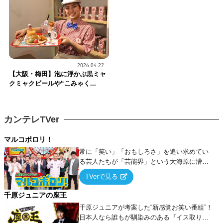
2026.04.27
【大阪・梅田】泡に浮かぶ黒ミャ
クミャクビールや“こみゃく...
カンテレTVer
マルコポロリ！
常に「笑い」「おもしろさ」を追い求めてい
る芸人たちが「芸能界」という大海原に漕ぎ
出でて、新たなオモシロ人間を発掘する！
TVerで見る
千原ジュニアの座王
千原ジュニアが考案した“新感覚お笑い番組”！
日本人なら誰もが馴染みのある『イス取りゲ