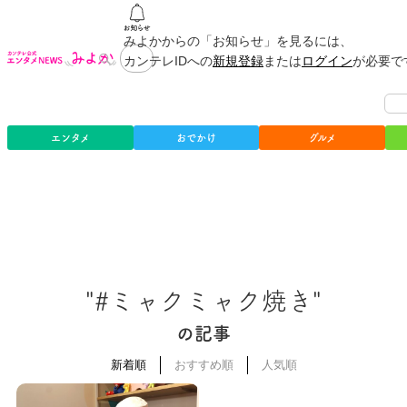
みよかからの「お知らせ」を見るには、
カンテレIDへの
新規登録
または
ログイン
が必要で
エンタメ
おでかけ
グルメ
"#ミャクミャク焼き"
の記事
新着順
おすすめ順
人気順