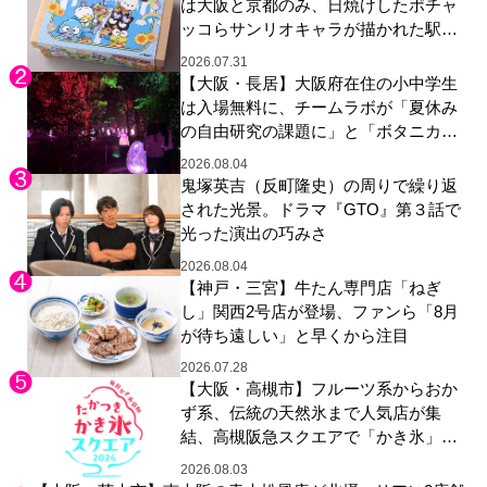
は大阪と京都のみ、日焼けしたポチャ
ッコらサンリオキャラが描かれた駅弁
やグッズが登場
2026.07.31
【大阪・長居】大阪府在住の小中学生
は入場無料に、チームラボが「夏休み
の自由研究の課題に」と「ボタニカル
ガーデン 大阪」へ招待
2026.08.04
鬼塚英吉（反町隆史）の周りで繰り返
された光景。ドラマ『GTO』第３話で
光った演出の巧みさ
2026.08.04
【神戸・三宮】牛たん専門店「ねぎ
し」関西2号店が登場、ファンら「8月
が待ち遠しい」と早くから注目
2026.07.28
【大阪・高槻市】フルーツ系からおか
ず系、伝統の天然氷まで人気店が集
結、高槻阪急スクエアで「かき氷」祭
り
2026.08.03