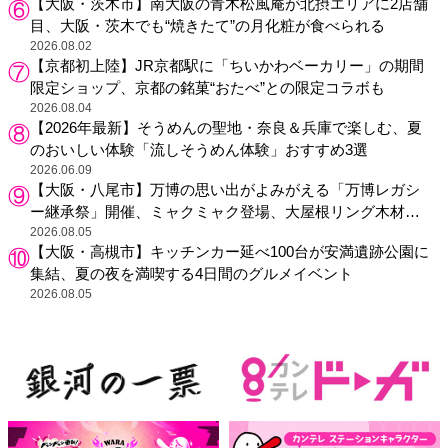
【大阪・茨木市】南大阪の青木松風庵が北摂エリアに2店舗
目、大阪・茨木でも“焼きたて”の月化粧が食べられる
2026.08.02
【京都初上陸】JR京都駅に「ちいかわベーカリー」の期間
限定ショップ、京都の銘菓“おたべ”との限定コラボも
2026.08.04
【2026年最新】そうめんの聖地・奈良＆兵庫で楽しむ、夏
のおいしい体験「流しそうめん体験」おすすめ3選
2026.06.09
【大阪・八尾市】万博の思い出がよみがえる「万博レガシ
ー継承祭」開催、ミャクミャク登場、大屋根リング木材展
示も
2026.08.05
【大阪・高槻市】キッチンカー延べ100台が安満遺跡公園に
集結、夏の夜を満喫する4日間のグルメイベント
2026.08.05