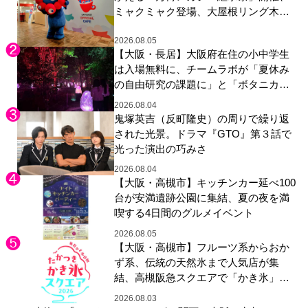
ミャクミャク登場、大屋根リング木材
展示も
2026.08.05
【大阪・長居】大阪府在住の小中学生
は入場無料に、チームラボが「夏休み
の自由研究の課題に」と「ボタニカル
ガーデン 大阪」へ招待
2026.08.04
鬼塚英吉（反町隆史）の周りで繰り返
された光景。ドラマ『GTO』第３話で
光った演出の巧みさ
2026.08.04
【大阪・高槻市】キッチンカー延べ100
台が安満遺跡公園に集結、夏の夜を満
喫する4日間のグルメイベント
2026.08.05
【大阪・高槻市】フルーツ系からおか
ず系、伝統の天然氷まで人気店が集
結、高槻阪急スクエアで「かき氷」祭
り
2026.08.03