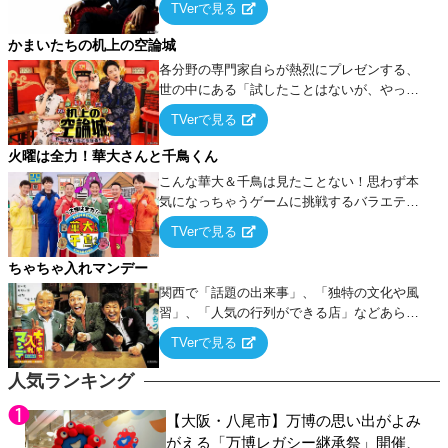
TVerで見る
ケ・歌…など様々なお題で芸人がショートネ
タを競い合う！
かまいたちの机上の空論城
各分野の専門家自らが熱烈にプレゼンする、
世の中にある「試したことはないが、やって
みたらこうなる！…ハズ」という“机上の空
TVerで見る
論”に若手芸人らがカラダを張って挑む！
火曜は全力！華大さんと千鳥くん
こんな華大＆千鳥は見たことない！思わず本
気になっちゃうゲームに挑戦するバラエティ
ー！
TVerで見る
ちゃちゃ入れマンデー
関西で「話題の出来事」、「独特の文化や風
習」、「人気の行列ができる店」などあらゆ
るテーマについて好き放題にちゃちゃを入れ
TVerで見る
ていく関西色を前面に押し出したトークバラ
エティ番組！
人気ランキング
【大阪・八尾市】万博の思い出がよみ
がえる「万博レガシー継承祭」開催、