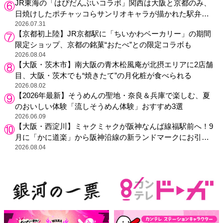
JR東海の「はぴだんぶいコラボ」関西は大阪と京都のみ、
日焼けしたポチャッコらサンリオキャラが描かれた駅弁や
グッズが登場
2026.07.31
【京都初上陸】JR京都駅に「ちいかわベーカリー」の期間
限定ショップ、京都の銘菓“おたべ”との限定コラボも
2026.08.04
【大阪・茨木市】南大阪の青木松風庵が北摂エリアに2店舗
目、大阪・茨木でも“焼きたて”の月化粧が食べられる
2026.08.02
【2026年最新】そうめんの聖地・奈良＆兵庫で楽しむ、夏
のおいしい体験「流しそうめん体験」おすすめ3選
2026.06.09
【大阪・西淀川】ミャクミャクが阪神なんば線福駅前へ！9
月に「かに道楽」から阪神沿線の新ランドマークにお引っ
越し
2026.08.04