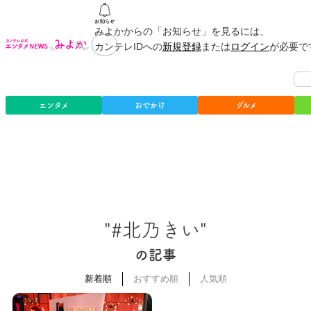
みよかからの「お知らせ」を見るには、
カンテレIDへの
新規登録
または
ログイン
が必要で
エンタメ
おでかけ
グルメ
"#北乃きい"
の記事
新着順
おすすめ順
人気順