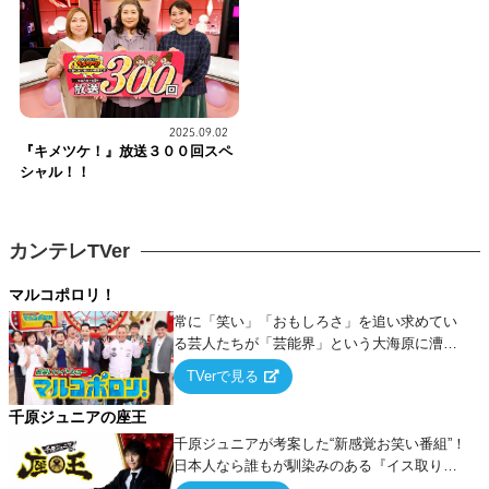
2025.09.02
『キメツケ！』放送３００回スペ
シャル！！
カンテレTVer
マルコポロリ！
常に「笑い」「おもしろさ」を追い求めてい
る芸人たちが「芸能界」という大海原に漕ぎ
出でて、新たなオモシロ人間を発掘する！
TVerで見る
千原ジュニアの座王
千原ジュニアが考案した“新感覚お笑い番組”！
日本人なら誰もが馴染みのある『イス取りゲ
ーム』をベースに、大喜利・ギャグ・モノボ