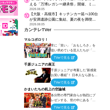
える「万博レガシー継承祭」開催、ミャ
クミャク登場、大屋根リング木材展示も
2026.08.05
【大阪・高槻市】キッチンカー延べ100台
が安満遺跡公園に集結、夏の夜を満喫す
る4日間のグルメイベント
2026.08.05
カンテレTVer
マルコポロリ！
常に「笑い」「おもしろさ」を
追い求めている芸人たちが「芸
能界」という大海原に漕ぎ出で
TVerで見る
て、新たなオモシロ人間を発掘
千原ジュニアの座王
する！
千原ジュニアが考案した“新感覚
お笑い番組”！ 日本人なら誰もが
馴染みのある『イス取りゲー
TVerで見る
ム』をベースに、大喜利・ギャ
かまいたちの机上の空論城
グ・モノボケ・歌…など様々な
お題で芸人がショートネタを競
各分野の専門家自らが熱烈にプ
い合う！
レゼンする、世の中にある「試
したことはないが、やってみた
TVerで見る
らこうなる！…ハズ」という“机