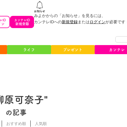
みよかからの「お知らせ」を見るには、
レID
カンテレID
カンテレIDへの
新規登録
または
ログイン
が必要です
イン
新規登録
ライフ
プレゼント
カンテレ
#柳原可奈子"
の記事
おすすめ順
人気順