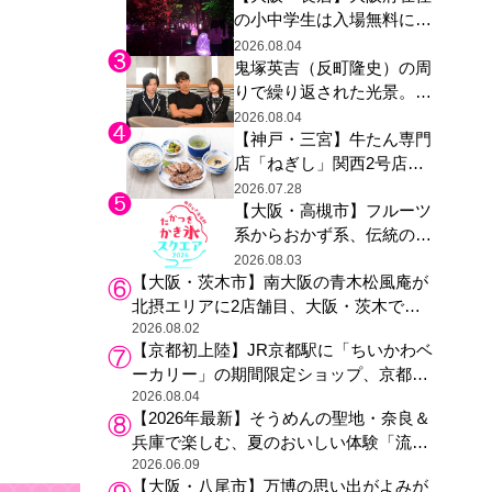
の小中学生は入場無料に、
た駅弁やグッズが登場
チームラボが「夏休みの自
2026.08.04
鬼塚英吉（反町隆史）の周
由研究の課題に」と「ボタ
りで繰り返された光景。ド
ニカルガーデン 大阪」へ招
ラマ『GTO』第３話で光っ
待
2026.08.04
【神戸・三宮】牛たん専門
た演出の巧みさ
店「ねぎし」関西2号店が
登場、ファンら「8月が待
2026.07.28
【大阪・高槻市】フルーツ
ち遠しい」と早くから注目
系からおかず系、伝統の天
然氷まで人気店が集結、高
2026.08.03
【大阪・茨木市】南大阪の青木松風庵が
槻阪急スクエアで「かき
北摂エリアに2店舗目、大阪・茨木で
氷」祭り
も“焼きたて”の月化粧が食べられる
2026.08.02
【京都初上陸】JR京都駅に「ちいかわベ
ーカリー」の期間限定ショップ、京都の
銘菓“おたべ”との限定コラボも
2026.08.04
【2026年最新】そうめんの聖地・奈良＆
兵庫で楽しむ、夏のおいしい体験「流し
そうめん体験」おすすめ3選
2026.06.09
【大阪・八尾市】万博の思い出がよみが