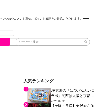
※いいねやコメント返信、ポイント履歴をご確認いただけます。
人気ランキング
JR東海の「はぴだんぶいコ
ラボ」関西は大阪と京都の
み、日焼けしたポチャッコ
2026.07.31
【大阪・長居】大阪府在住
らサンリオキャラが描かれ