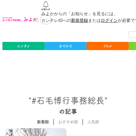
みよかからの「お知らせ」を見るには、
カンテレIDへの
新規登録
または
ログイン
が必要で
エンタメ
おでかけ
グルメ
"#石毛博行事務総長"
の記事
新着順
おすすめ順
人気順