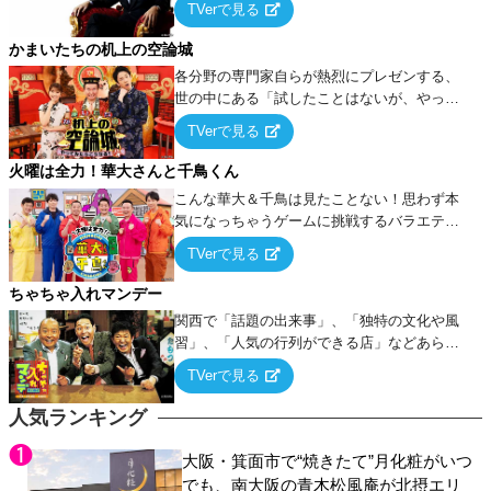
TVerで見る
ケ・歌…など様々なお題で芸人がショートネ
タを競い合う！
かまいたちの机上の空論城
各分野の専門家自らが熱烈にプレゼンする、
世の中にある「試したことはないが、やって
みたらこうなる！…ハズ」という“机上の空
TVerで見る
論”に若手芸人らがカラダを張って挑む！
火曜は全力！華大さんと千鳥くん
こんな華大＆千鳥は見たことない！思わず本
気になっちゃうゲームに挑戦するバラエティ
ー！
TVerで見る
ちゃちゃ入れマンデー
関西で「話題の出来事」、「独特の文化や風
習」、「人気の行列ができる店」などあらゆ
るテーマについて好き放題にちゃちゃを入れ
TVerで見る
ていく関西色を前面に押し出したトークバラ
エティ番組！
人気ランキング
大阪・箕面市で“焼きたて”月化粧がいつ
でも、南大阪の青木松風庵が北摂エリ