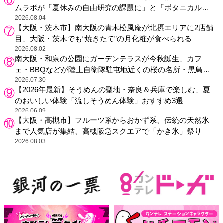
ムラボが「夏休みの自由研究の課題に」と「ボタニカルガ
ーデン 大阪」へ招待
2026.08.04
【大阪・茨木市】南大阪の青木松風庵が北摂エリアに2店舗
目、大阪・茨木でも“焼きたて”の月化粧が食べられる
2026.08.02
南大阪・和泉の公園にガーデンテラスが今秋誕生、カフ
ェ・BBQなどが陸上自衛隊駐屯地近くの桜の名所・黒鳥山
公園に
2026.07.30
【2026年最新】そうめんの聖地・奈良＆兵庫で楽しむ、夏
のおいしい体験「流しそうめん体験」おすすめ3選
2026.06.09
【大阪・高槻市】フルーツ系からおかず系、伝統の天然氷
まで人気店が集結、高槻阪急スクエアで「かき氷」祭り
2026.08.03