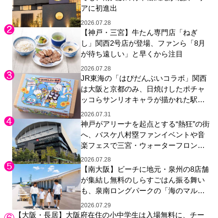
アに初進出
2026.07.28
【神戸・三宮】牛たん専門店「ねぎ
し」関西2号店が登場、ファンら「8月
が待ち遠しい」と早くから注目
2026.07.28
JR東海の「はぴだんぶいコラボ」関西
は大阪と京都のみ、日焼けしたポチャ
ッコらサンリオキャラが描かれた駅弁
やグッズが登場
2026.07.31
神戸がアリーナを起点とする“熱狂”の街
へ、バスケ八村塁ファンイベントや音
楽フェスで三宮・ウォーターフロント
を活性化
2026.07.28
【南大阪】ビーチに地元・泉州の8店舗
が集結し無料のしらすごはん振る舞い
も、泉南ロングパークの「海のマルシ
ェ」がリニューアル！
2026.07.29
【大阪・長居】大阪府在住の小中学生は入場無料に、チー