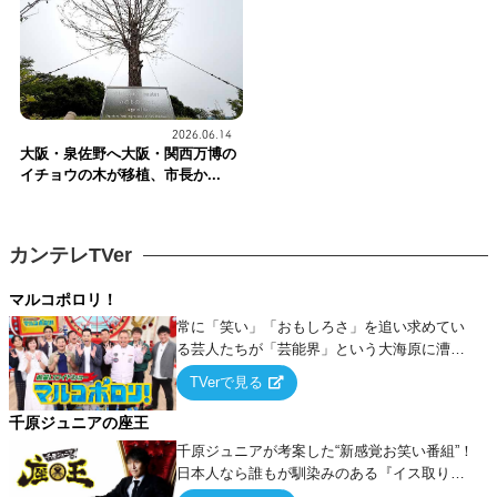
2026.06.14
大阪・泉佐野へ大阪・関西万博の
イチョウの木が移植、市長か...
カンテレTVer
マルコポロリ！
常に「笑い」「おもしろさ」を追い求めてい
る芸人たちが「芸能界」という大海原に漕ぎ
出でて、新たなオモシロ人間を発掘する！
TVerで見る
千原ジュニアの座王
千原ジュニアが考案した“新感覚お笑い番組”！
日本人なら誰もが馴染みのある『イス取りゲ
ーム』をベースに、大喜利・ギャグ・モノボ