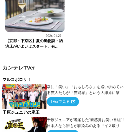
2026.04.29
【京都・下京区】夏の風物詩・納
涼床がいよいよスタート、有...
カンテレTVer
マルコポロリ！
常に「笑い」「おもしろさ」を追い求めてい
る芸人たちが「芸能界」という大海原に漕ぎ
出でて、新たなオモシロ人間を発掘する！
TVerで見る
千原ジュニアの座王
千原ジュニアが考案した“新感覚お笑い番組”！
日本人なら誰もが馴染みのある『イス取りゲ
ーム』をベースに、大喜利・ギャグ・モノボ