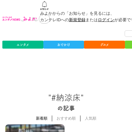
みよかからの「お知らせ」を見るには、
カンテレIDへの
新規登録
または
ログイン
が必要で
エンタメ
おでかけ
グルメ
"#納涼床"
の記事
新着順
おすすめ順
人気順