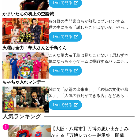
TVerで見る
ケ・歌…など様々なお題で芸人がショートネ
タを競い合う！
かまいたちの机上の空論城
各分野の専門家自らが熱烈にプレゼンする、
世の中にある「試したことはないが、やって
みたらこうなる！…ハズ」という“机上の空
TVerで見る
論”に若手芸人らがカラダを張って挑む！
火曜は全力！華大さんと千鳥くん
こんな華大＆千鳥は見たことない！思わず本
気になっちゃうゲームに挑戦するバラエティ
ー！
TVerで見る
ちゃちゃ入れマンデー
関西で「話題の出来事」、「独特の文化や風
習」、「人気の行列ができる店」などあらゆ
るテーマについて好き放題にちゃちゃを入れ
TVerで見る
ていく関西色を前面に押し出したトークバラ
エティ番組！
人気ランキング
【大阪・八尾市】万博の思い出がよみ
がえる「万博レガシー継承祭」開催、