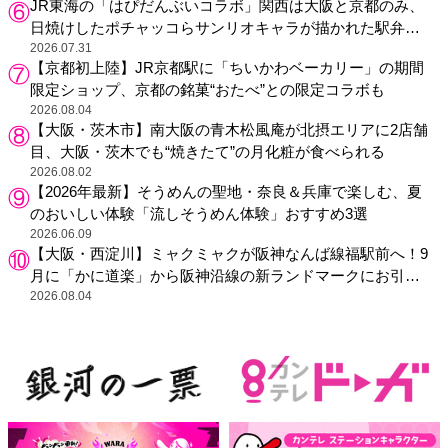
JR東海の「はぴだんぶいコラボ」関西は大阪と京都のみ、
日焼けしたポチャッコらサンリオキャラが描かれた駅弁や
グッズが登場
2026.07.31
【京都初上陸】JR京都駅に「ちいかわベーカリー」の期間
限定ショップ、京都の銘菓“おたべ”との限定コラボも
2026.08.04
【大阪・茨木市】南大阪の青木松風庵が北摂エリアに2店舗
目、大阪・茨木でも“焼きたて”の月化粧が食べられる
2026.08.02
【2026年最新】そうめんの聖地・奈良＆兵庫で楽しむ、夏
のおいしい体験「流しそうめん体験」おすすめ3選
2026.06.09
【大阪・西淀川】ミャクミャクが阪神なんば線福駅前へ！9
月に「かに道楽」から阪神沿線の新ランドマークにお引っ
越し
2026.08.04