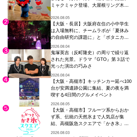
ミャクミャク登場、大屋根リング木材
展示も
2026.08.05
【大阪・長居】大阪府在住の小中学生
は入場無料に、チームラボが「夏休み
の自由研究の課題に」と「ボタニカル
ガーデン 大阪」へ招待
2026.08.04
鬼塚英吉（反町隆史）の周りで繰り返
された光景。ドラマ『GTO』第３話で
光った演出の巧みさ
2026.08.04
【大阪・高槻市】キッチンカー延べ100
台が安満遺跡公園に集結、夏の夜を満
喫する4日間のグルメイベント
2026.08.05
【大阪・高槻市】フルーツ系からおか
ず系、伝統の天然氷まで人気店が集
結、高槻阪急スクエアで「かき氷」祭
り
2026.08.03