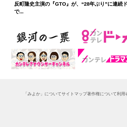
反町隆史主演の『GTO』が、“28年ぶり”に連続
で...
「みよか」について
サイトマップ
著作権について
利用