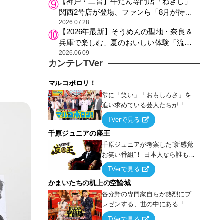
【神戸・三宮】牛たん専門店「ねぎし」
関西2号店が登場、ファンら「8月が待ち
遠しい」と早くから注目
2026.07.28
【2026年最新】そうめんの聖地・奈良＆
兵庫で楽しむ、夏のおいしい体験「流し
そうめん体験」おすすめ3選
2026.06.09
カンテレTVer
マルコポロリ！
常に「笑い」「おもしろさ」を
追い求めている芸人たちが「芸
能界」という大海原に漕ぎ出で
TVerで見る
て、新たなオモシロ人間を発掘
千原ジュニアの座王
する！
千原ジュニアが考案した“新感覚
お笑い番組”！ 日本人なら誰もが
馴染みのある『イス取りゲー
TVerで見る
ム』をベースに、大喜利・ギャ
かまいたちの机上の空論城
グ・モノボケ・歌…など様々な
お題で芸人がショートネタを競
各分野の専門家自らが熱烈にプ
い合う！
レゼンする、世の中にある「試
したことはないが、やってみた
TVerで見る