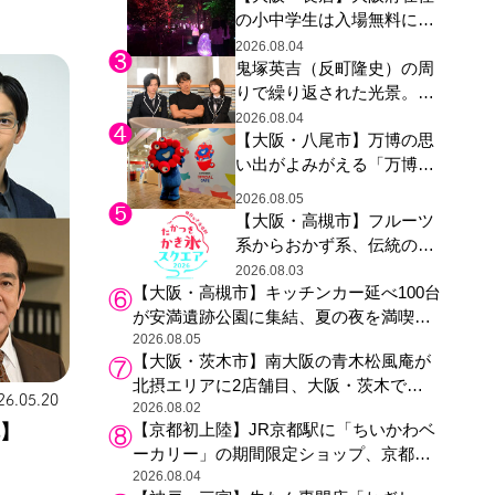
の小中学生は入場無料に、
た駅弁やグッズが登場
チームラボが「夏休みの自
2026.08.04
鬼塚英吉（反町隆史）の周
由研究の課題に」と「ボタ
りで繰り返された光景。ド
ニカルガーデン 大阪」へ招
ラマ『GTO』第３話で光っ
待
2026.08.04
【大阪・八尾市】万博の思
た演出の巧みさ
い出がよみがえる「万博レ
ガシー継承祭」開催、ミャ
2026.08.05
クミャク登場、大屋根リン
【大阪・高槻市】フルーツ
グ木材展示も
系からおかず系、伝統の天
然氷まで人気店が集結、高
2026.08.03
【大阪・高槻市】キッチンカー延べ100台
槻阪急スクエアで「かき
が安満遺跡公園に集結、夏の夜を満喫す
氷」祭り
る4日間のグルメイベント
2026.08.05
【大阪・茨木市】南大阪の青木松風庵が
北摂エリアに2店舗目、大阪・茨木で
26.05.20
も“焼きたて”の月化粧が食べられる
2026.08.02
【京都初上陸】JR京都駅に「ちいかわベ
弾】
ーカリー」の期間限定ショップ、京都の
銘菓“おたべ”との限定コラボも
2026.08.04