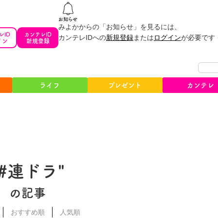
みよかからの「お知らせ」を見るには、
レID
カンテレID
カンテレIDへの
新規登録
または
ログイン
が必要です
イン
新規登録
ライフ
プレゼント
カンテレ
"#連ドラ"
の記事
おすすめ順
人気順