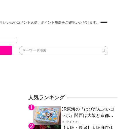
※いいねやコメント返信、ポイント履歴をご確認いただけます。
人気ランキング
JR東海の「はぴだんぶいコ
ラボ」関西は大阪と京都の
み、日焼けしたポチャッコ
2026.07.31
【大阪・長居】大阪府在住
らサンリオキャラが描かれ