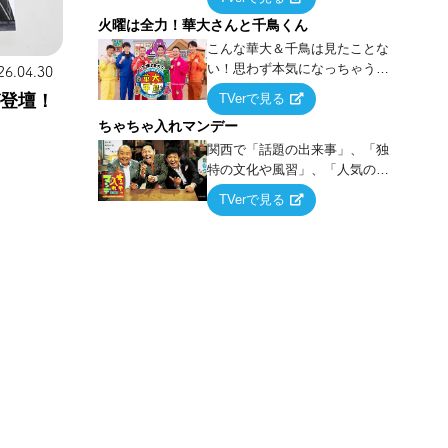
らこうなる！…ハズ」という“机
火曜は全力！華大さんと千鳥くん
上の空論”に若手芸人らがカラダ
を張って挑む！
こんな華大＆千鳥は見たことな
い！思わず本気になっちゃうゲ
26.04.30
ームに挑戦するバラエティー！
TVerで見る
が登壇！
ちゃちゃ入れマンデー
関西で「話題の出来事」、「独
特の文化や風習」、「人気の行
列ができる店」などあらゆるテ
TVerで見る
ーマについて好き放題にちゃち
ゃを入れていく関西色を前面に
押し出したトークバラエティ番
組！