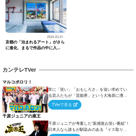
2026.03.01
京都の「泊まれるアート」がさら
に進化、まるで作品の中に入...
カンテレTVer
マルコポロリ！
常に「笑い」「おもしろさ」を追い求めてい
る芸人たちが「芸能界」という大海原に漕ぎ
出でて、新たなオモシロ人間を発掘する！
TVerで見る
千原ジュニアの座王
千原ジュニアが考案した“新感覚お笑い番組”！
日本人なら誰もが馴染みのある『イス取りゲ
ーム』をベースに、大喜利・ギャグ・モノボ