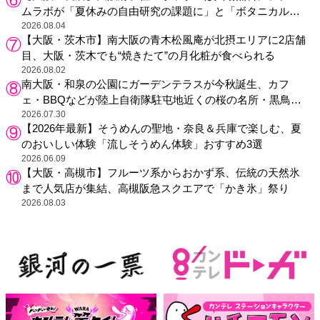
ムラボが「夏休みの自由研究の課題に」と「ボタニカルガ
ーデン 大阪」へ招待
2026.08.04
【大阪・茨木市】南大阪の青木松風庵が北摂エリアに2店舗
目、大阪・茨木でも“焼きたて”の月化粧が食べられる
2026.08.02
南大阪・和泉の公園にガーデンテラスが今秋誕生、カフ
ェ・BBQなどが陸上自衛隊駐屯地近くの桜の名所・黒鳥山
公園に
2026.07.30
【2026年最新】そうめんの聖地・奈良＆兵庫で楽しむ、夏
のおいしい体験「流しそうめん体験」おすすめ3選
2026.06.09
【大阪・高槻市】フルーツ系からおかず系、伝統の天然氷
まで人気店が集結、高槻阪急スクエアで「かき氷」祭り
2026.08.03