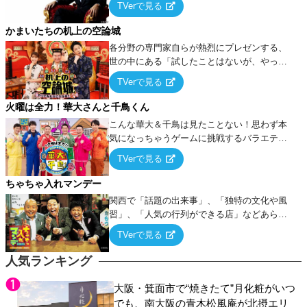
TVerで見る
ケ・歌…など様々なお題で芸人がショートネ
タを競い合う！
かまいたちの机上の空論城
各分野の専門家自らが熱烈にプレゼンする、
世の中にある「試したことはないが、やって
みたらこうなる！…ハズ」という“机上の空
TVerで見る
論”に若手芸人らがカラダを張って挑む！
火曜は全力！華大さんと千鳥くん
こんな華大＆千鳥は見たことない！思わず本
気になっちゃうゲームに挑戦するバラエティ
ー！
TVerで見る
ちゃちゃ入れマンデー
関西で「話題の出来事」、「独特の文化や風
習」、「人気の行列ができる店」などあらゆ
るテーマについて好き放題にちゃちゃを入れ
TVerで見る
ていく関西色を前面に押し出したトークバラ
エティ番組！
人気ランキング
大阪・箕面市で“焼きたて”月化粧がいつ
でも、南大阪の青木松風庵が北摂エリ