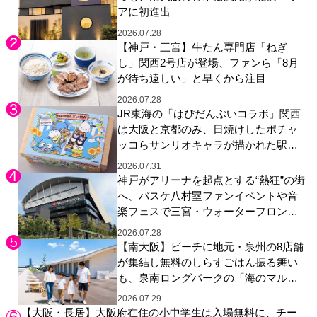
アに初進出
2026.07.28
【神戸・三宮】牛たん専門店「ねぎ
し」関西2号店が登場、ファンら「8月
が待ち遠しい」と早くから注目
2026.07.28
JR東海の「はぴだんぶいコラボ」関西
は大阪と京都のみ、日焼けしたポチャ
ッコらサンリオキャラが描かれた駅弁
やグッズが登場
2026.07.31
神戸がアリーナを起点とする“熱狂”の街
へ、バスケ八村塁ファンイベントや音
楽フェスで三宮・ウォーターフロント
を活性化
2026.07.28
【南大阪】ビーチに地元・泉州の8店舗
が集結し無料のしらすごはん振る舞い
も、泉南ロングパークの「海のマルシ
ェ」がリニューアル！
2026.07.29
【大阪・長居】大阪府在住の小中学生は入場無料に、チー