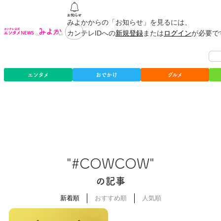
みよかからの「お知らせ」を見るには、
カンテレIDへの
新規登録
または
ログイン
が必要で
エンタメ
おでかけ
グルメ
"#COWCOW"
の記事
新着順
おすすめ順
人気順