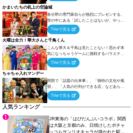
タを競い合う！
かまいたちの机上の空論城
各分野の専門家自らが熱烈にプレゼンする、
世の中にある「試したことはないが、やって
みたらこうなる！…ハズ」という“机上の空
TVerで見る
論”に若手芸人らがカラダを張って挑む！
火曜は全力！華大さんと千鳥くん
こんな華大＆千鳥は見たことない！思わず本
気になっちゃうゲームに挑戦するバラエティ
ー！
TVerで見る
ちゃちゃ入れマンデー
関西で「話題の出来事」、「独特の文化や風
習」、「人気の行列ができる店」などあらゆ
るテーマについて好き放題にちゃちゃを入れ
TVerで見る
ていく関西色を前面に押し出したトークバラ
エティ番組！
人気ランキング
JR東海の「はぴだんぶいコラボ」関西
は大阪と京都のみ、日焼けしたポチャ
ッコらサンリオキャラが描かれた駅弁