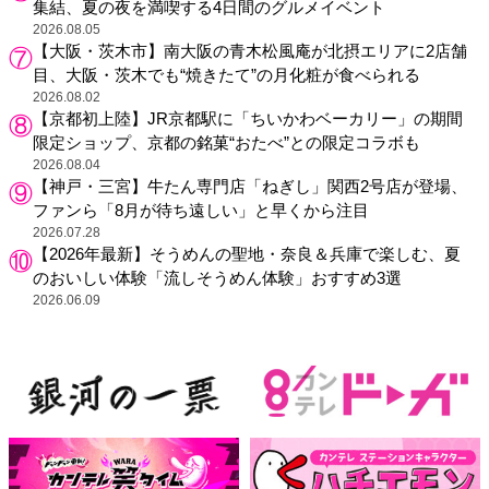
集結、夏の夜を満喫する4日間のグルメイベント
2026.08.05
【大阪・茨木市】南大阪の青木松風庵が北摂エリアに2店舗
目、大阪・茨木でも“焼きたて”の月化粧が食べられる
2026.08.02
【京都初上陸】JR京都駅に「ちいかわベーカリー」の期間
限定ショップ、京都の銘菓“おたべ”との限定コラボも
2026.08.04
【神戸・三宮】牛たん専門店「ねぎし」関西2号店が登場、
ファンら「8月が待ち遠しい」と早くから注目
2026.07.28
【2026年最新】そうめんの聖地・奈良＆兵庫で楽しむ、夏
のおいしい体験「流しそうめん体験」おすすめ3選
2026.06.09