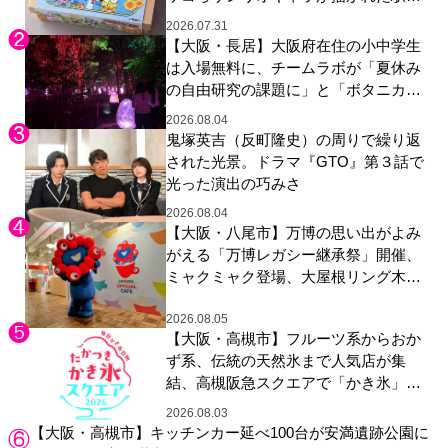
やグッズが登場
2026.07.31
【大阪・長居】大阪府在住の小中学生
は入場無料に、チームラボが「夏休み
の自由研究の課題に」と「ボタニカル
ガーデン 大阪」へ招待
2026.08.04
鬼塚英吉（反町隆史）の周りで繰り返
された光景。ドラマ『GTO』第３話で
光った演出の巧みさ
2026.08.04
【大阪・八尾市】万博の思い出がよみ
がえる「万博レガシー継承祭」開催、
ミャクミャク登場、大屋根リング木材
展示も
2026.08.05
【大阪・高槻市】フルーツ系からおか
ず系、伝統の天然氷まで人気店が集
結、高槻阪急スクエアで「かき氷」祭
り
2026.08.03
【大阪・高槻市】キッチンカー延べ100台が安満遺跡公園に