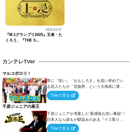
2026.03.07
『M-1グランプリ2025』王者・た
くろう、『THE S...
カンテレTVer
マルコポロリ！
常に「笑い」「おもしろさ」を追い求めてい
る芸人たちが「芸能界」という大海原に漕ぎ
出でて、新たなオモシロ人間を発掘する！
TVerで見る
千原ジュニアの座王
千原ジュニアが考案した“新感覚お笑い番組”！
日本人なら誰もが馴染みのある『イス取りゲ
ーム』をベースに、大喜利・ギャグ・モノボ
TVerで見る
ケ・歌…など様々なお題で芸人がショートネ