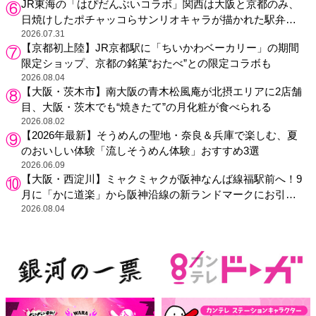
JR東海の「はぴだんぶいコラボ」関西は大阪と京都のみ、
日焼けしたポチャッコらサンリオキャラが描かれた駅弁や
グッズが登場
2026.07.31
【京都初上陸】JR京都駅に「ちいかわベーカリー」の期間
限定ショップ、京都の銘菓“おたべ”との限定コラボも
2026.08.04
【大阪・茨木市】南大阪の青木松風庵が北摂エリアに2店舗
目、大阪・茨木でも“焼きたて”の月化粧が食べられる
2026.08.02
【2026年最新】そうめんの聖地・奈良＆兵庫で楽しむ、夏
のおいしい体験「流しそうめん体験」おすすめ3選
2026.06.09
【大阪・西淀川】ミャクミャクが阪神なんば線福駅前へ！9
月に「かに道楽」から阪神沿線の新ランドマークにお引っ
越し
2026.08.04