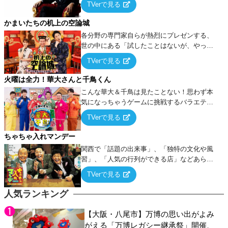
TVerで見る
ケ・歌…など様々なお題で芸人がショートネ
タを競い合う！
かまいたちの机上の空論城
各分野の専門家自らが熱烈にプレゼンする、
世の中にある「試したことはないが、やって
みたらこうなる！…ハズ」という“机上の空
TVerで見る
論”に若手芸人らがカラダを張って挑む！
火曜は全力！華大さんと千鳥くん
こんな華大＆千鳥は見たことない！思わず本
気になっちゃうゲームに挑戦するバラエティ
ー！
TVerで見る
ちゃちゃ入れマンデー
関西で「話題の出来事」、「独特の文化や風
習」、「人気の行列ができる店」などあらゆ
るテーマについて好き放題にちゃちゃを入れ
TVerで見る
ていく関西色を前面に押し出したトークバラ
エティ番組！
人気ランキング
【大阪・八尾市】万博の思い出がよみ
がえる「万博レガシー継承祭」開催、