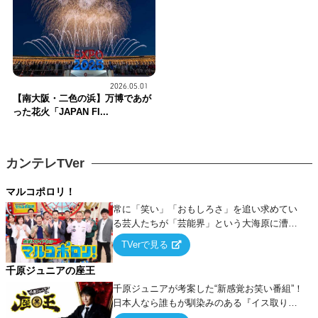
2026.05.01
【南大阪・二色の浜】万博であが
った花火「JAPAN FI...
カンテレTVer
マルコポロリ！
常に「笑い」「おもしろさ」を追い求めてい
る芸人たちが「芸能界」という大海原に漕ぎ
出でて、新たなオモシロ人間を発掘する！
TVerで見る
千原ジュニアの座王
千原ジュニアが考案した“新感覚お笑い番組”！
日本人なら誰もが馴染みのある『イス取りゲ
ーム』をベースに、大喜利・ギャグ・モノボ