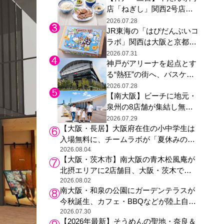
店「ねぎし」関西2号店が
登場、ファンら「8月が待
2026.07.28
JR東海の「はぴだんぶいコ
ち遠しい」と早くから注目
ラボ」関西は大阪と京都の
み、日焼けしたポチャッコ
2026.07.31
神戸がアリーナを起点とす
らサンリオキャラが描かれ
る“熱狂”の街へ、バスケ八
た駅弁やグッズが登場
村塁ファンイベントや音楽
2026.07.28
【南大阪】ビーチに地元・
フェスで三宮・ウォーター
泉州の8店舗が集結し無料
フロントを活性化
のしらすごはん振る舞い
2026.07.29
【大阪・長居】大阪府在住の小中学生は
も、泉南ロングパークの
入場無料に、チームラボが「夏休みの自
「海のマルシェ」がリニュ
由研究の課題に」と「ボタニカルガーデ
2026.08.04
ーアル！
【大阪・茨木市】南大阪の青木松風庵が
ン 大阪」へ招待
北摂エリアに2店舗目、大阪・茨木で
も“焼きたて”の月化粧が食べられる
2026.08.02
南大阪・和泉の公園にガーデンテラスが
今秋誕生、カフェ・BBQなどが陸上自衛
隊駐屯地近くの桜の名所・黒鳥山公園に
2026.07.30
【2026年最新】そうめんの聖地・奈良＆