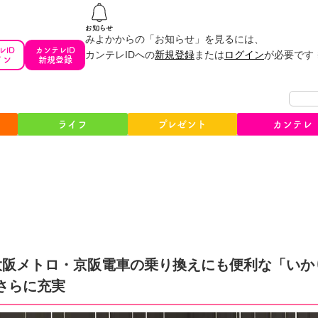
みよかからの「お知らせ」を見るには、
レID
カンテレID
カンテレIDへの
新規登録
または
ログイン
が必要です
イン
新規登録
ライフ
プレゼント
カンテレ
大阪メトロ・京阪電車の乗り換えにも便利な「いか
さらに充実