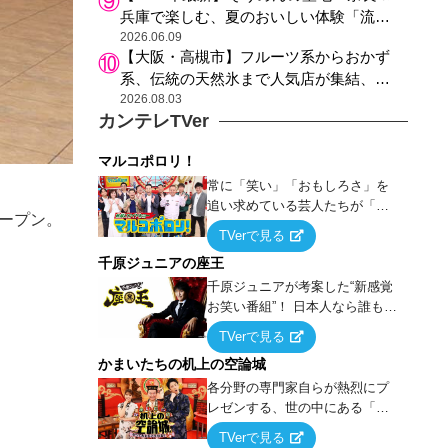
兵庫で楽しむ、夏のおいしい体験「流し
そうめん体験」おすすめ3選
2026.06.09
【大阪・高槻市】フルーツ系からおかず
系、伝統の天然氷まで人気店が集結、高
槻阪急スクエアで「かき氷」祭り
2026.08.03
カンテレTVer
マルコポロリ！
常に「笑い」「おもしろさ」を
追い求めている芸人たちが「芸
オープン。
能界」という大海原に漕ぎ出で
TVerで見る
て、新たなオモシロ人間を発掘
千原ジュニアの座王
する！
千原ジュニアが考案した“新感覚
お笑い番組”！ 日本人なら誰もが
馴染みのある『イス取りゲー
TVerで見る
ム』をベースに、大喜利・ギャ
かまいたちの机上の空論城
グ・モノボケ・歌…など様々な
お題で芸人がショートネタを競
各分野の専門家自らが熱烈にプ
い合う！
レゼンする、世の中にある「試
したことはないが、やってみた
TVerで見る
らこうなる！…ハズ」という“机