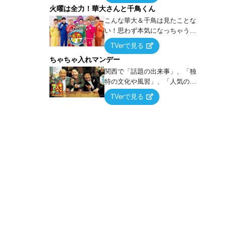
火曜は全力！華大さんと千鳥くん
上の空論”に若手芸人らがカラダ
を張って挑む！
こんな華大＆千鳥は見たことな
い！思わず本気になっちゃうゲ
ームに挑戦するバラエティー！
TVerで見る
ちゃちゃ入れマンデー
関西で「話題の出来事」、「独
特の文化や風習」、「人気の行
列ができる店」などあらゆるテ
TVerで見る
ーマについて好き放題にちゃち
ゃを入れていく関西色を前面に
押し出したトークバラエティ番
組！