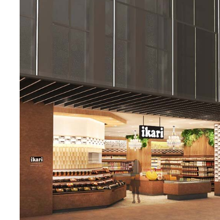
エ
ン
タ
メ
N
E
W
S
「
み
よ
か
」