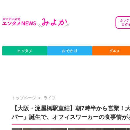
カンテ
ログ
エンタメ
おでかけ
グルメ
カ
トップページ
ライフ
ン
【大阪・淀屋橋駅直結】朝7時半から営業！
テ
パー」誕生で、オフィスワーカーの食事情が
レ
公
式