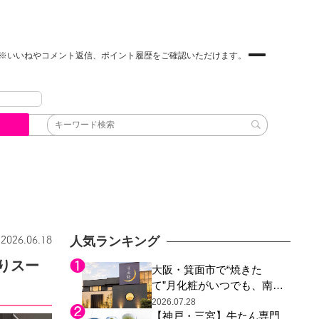
※いいねやコメント返信、ポイント履歴をご確認いただけます。
人気ランキング
2026.06.18
りスー
大阪・箕面市で“焼きた
て”月化粧がいつでも、南大
阪の青木松風庵が北摂エリ
2026.07.28
【神戸・三宮】牛たん専門
アに初進出