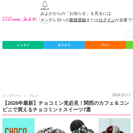
みよかからの「お知らせ」を見るには、
カンテレIDへの
新規登録
または
ログイン
が必要で
エンタメ
おでかけ
グルメ
カ
2026.05.17
トップページ
グルメ
ン
【2026年最新】チョコミン党必見！関西のカフェ＆コン
テ
ビニで買えるチョコミントスイーツ7選
レ
公
式
エ
ン