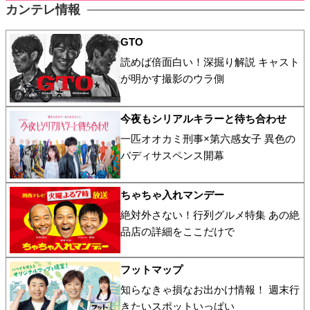
カンテレ情報
GTO
読めば倍面白い！深掘り解説 キャスト
が明かす撮影のウラ側
今夜もシリアルキラーと待ち合わせ
一匹オオカミ刑事×第六感女子 異色の
バディサスペンス開幕
ちゃちゃ入れマンデー
絶対外さない！行列グルメ特集 あの絶
品店の詳細をここだけで
フットマップ
知らなきゃ損なお出かけ情報！ 週末行
きたいスポットいっぱい