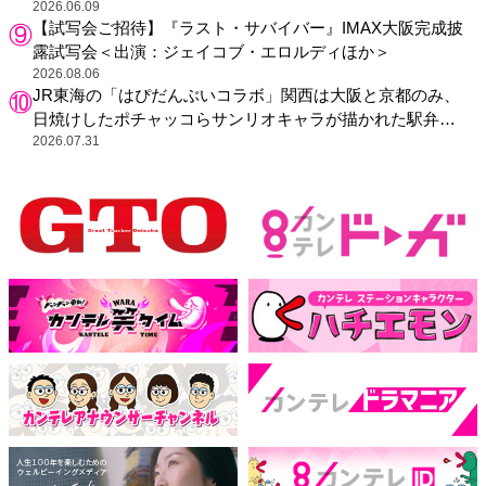
2026.06.09
【試写会ご招待】『ラスト・サバイバー』IMAX大阪完成披
露試写会＜出演：ジェイコブ・エロルディほか＞
2026.08.06
JR東海の「はぴだんぶいコラボ」関西は大阪と京都のみ、
日焼けしたポチャッコらサンリオキャラが描かれた駅弁や
グッズが登場
2026.07.31