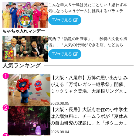
こんな華大＆千鳥は見たことない！思わず本
気になっちゃうゲームに挑戦するバラエティ
ー！
TVerで見る
ちゃちゃ入れマンデー
関西で「話題の出来事」、「独特の文化や風
習」、「人気の行列ができる店」などあらゆ
るテーマについて好き放題にちゃちゃを入れ
TVerで見る
ていく関西色を前面に押し出したトークバラ
エティ番組！
人気ランキング
【大阪・八尾市】万博の思い出がよみ
がえる「万博レガシー継承祭」開催、
ミャクミャク登場、大屋根リング木材
展示も
2026.08.05
【大阪・長居】大阪府在住の小中学生
は入場無料に、チームラボが「夏休み
の自由研究の課題に」と「ボタニカル
ガーデン 大阪」へ招待
2026.08.04