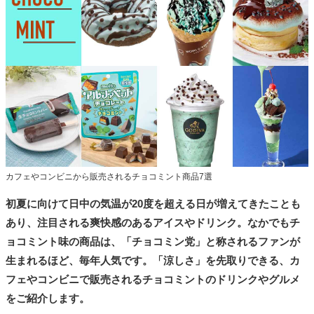
タ
メ
N
E
W
S
「
み
よ
か
」
カフェやコンビニから販売されるチョコミント商品7選
初夏に向けて日中の気温が20度を超える日が増えてきたことも
あり、注目される爽快感のあるアイスやドリンク。なかでもチ
ョコミント味の商品は、「チョコミン党」と称されるファンが
生まれるほど、毎年人気です。「涼しさ」を先取りできる、カ
フェやコンビニで販売されるチョコミントのドリンクやグルメ
をご紹介します。