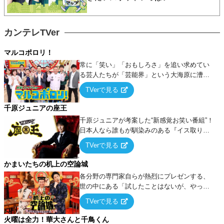
カンテレTVer
マルコポロリ！
常に「笑い」「おもしろさ」を追い求めてい
る芸人たちが「芸能界」という大海原に漕ぎ
出でて、新たなオモシロ人間を発掘する！
TVerで見る
千原ジュニアの座王
千原ジュニアが考案した“新感覚お笑い番組”！
日本人なら誰もが馴染みのある『イス取りゲ
ーム』をベースに、大喜利・ギャグ・モノボ
TVerで見る
ケ・歌…など様々なお題で芸人がショートネ
タを競い合う！
かまいたちの机上の空論城
各分野の専門家自らが熱烈にプレゼンする、
世の中にある「試したことはないが、やって
みたらこうなる！…ハズ」という“机上の空
TVerで見る
論”に若手芸人らがカラダを張って挑む！
火曜は全力！華大さんと千鳥くん