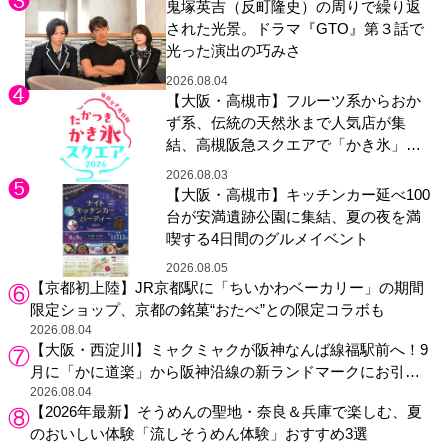
鬼塚英吉（反町隆史）の周りで繰り返
された光景。ドラマ『GTO』第３話で
光った演出の巧みさ
2026.08.04
【大阪・高槻市】フルーツ系からおか
ず系、伝統の天然氷まで人気店が集
結、高槻阪急スクエアで「かき氷」祭
り
2026.08.03
【大阪・高槻市】キッチンカー延べ100
台が安満遺跡公園に集結、夏の夜を満
喫する4日間のグルメイベント
2026.08.05
【京都初上陸】JR京都駅に「ちいかわベーカリー」の期間
限定ショップ、京都の銘菓“おたべ”との限定コラボも
2026.08.04
【大阪・西淀川】ミャクミャクが阪神なんば線福駅前へ！9
月に「かに道楽」から阪神沿線の新ランドマークにお引っ
越し
2026.08.04
【2026年最新】そうめんの聖地・奈良＆兵庫で楽しむ、夏
のおいしい体験「流しそうめん体験」おすすめ3選