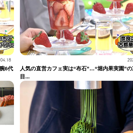
.04.18
20
腕6代
人気の直営カフェ実は“布石”…“堀内果実園”の
目...