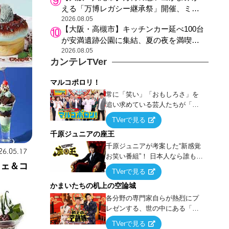
える「万博レガシー継承祭」開催、ミャ
クミャク登場、大屋根リング木材展示も
2026.08.05
【大阪・高槻市】キッチンカー延べ100台
が安満遺跡公園に集結、夏の夜を満喫す
る4日間のグルメイベント
2026.08.05
カンテレTVer
マルコポロリ！
常に「笑い」「おもしろさ」を
追い求めている芸人たちが「芸
能界」という大海原に漕ぎ出で
TVerで見る
て、新たなオモシロ人間を発掘
千原ジュニアの座王
する！
千原ジュニアが考案した“新感覚
26.05.17
お笑い番組”！ 日本人なら誰もが
フェ＆コ
馴染みのある『イス取りゲー
TVerで見る
ム』をベースに、大喜利・ギャ
かまいたちの机上の空論城
グ・モノボケ・歌…など様々な
お題で芸人がショートネタを競
各分野の専門家自らが熱烈にプ
い合う！
レゼンする、世の中にある「試
したことはないが、やってみた
TVerで見る
らこうなる！…ハズ」という“机