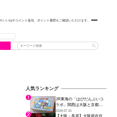
※いいねやコメント返信、ポイント履歴をご確認いただけます。
人気ランキング
JR東海の「はぴだんぶいコ
ラボ」関西は大阪と京都の
み、日焼けしたポチャッコ
2026.07.31
【大阪・長居】大阪府在住
らサンリオキャラが描かれ