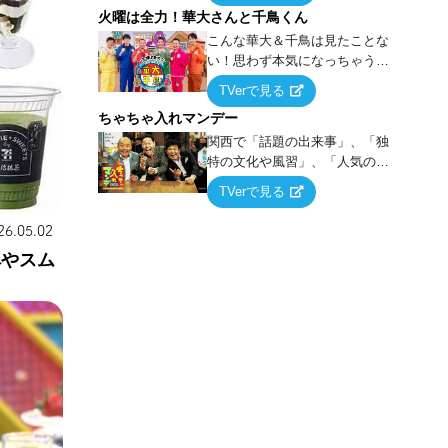
火曜は全力！華大さんと千鳥くん
上の空論”に若手芸人らがカラダ
を張って挑む！
こんな華大＆千鳥は見たことな
い！思わず本気になっちゃうゲ
ームに挑戦するバラエティー！
TVerで見る
ちゃちゃ入れマンデー
関西で「話題の出来事」、「独
特の文化や風習」、「人気の行
列ができる店」などあらゆるテ
TVerで見る
ーマについて好き放題にちゃち
ゃを入れていく関西色を前面に
26.05.02
押し出したトークバラエティ番
ペやスム
組！