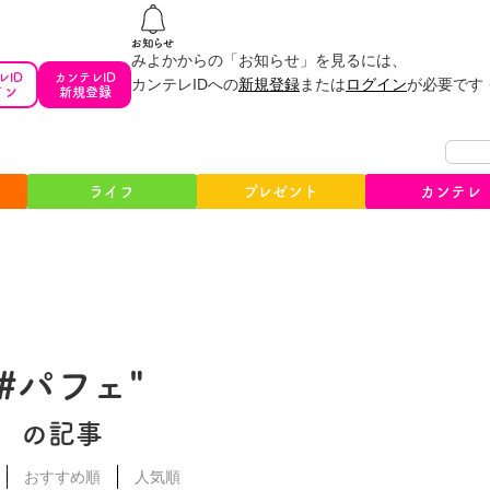
みよかからの「お知らせ」を見るには、
レID
カンテレID
カンテレIDへの
新規登録
または
ログイン
が必要です
イン
新規登録
ライフ
プレゼント
カンテレ
"#パフェ"
の記事
おすすめ順
人気順