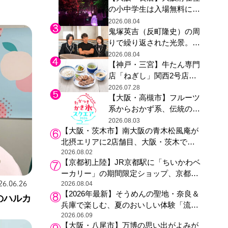
の小中学生は入場無料に、
た駅弁やグッズが登場
チームラボが「夏休みの自
2026.08.04
鬼塚英吉（反町隆史）の周
由研究の課題に」と「ボタ
りで繰り返された光景。ド
ニカルガーデン 大阪」へ招
ラマ『GTO』第３話で光っ
待
2026.08.04
【神戸・三宮】牛たん専門
た演出の巧みさ
店「ねぎし」関西2号店が
登場、ファンら「8月が待
2026.07.28
【大阪・高槻市】フルーツ
ち遠しい」と早くから注目
系からおかず系、伝統の天
然氷まで人気店が集結、高
2026.08.03
【大阪・茨木市】南大阪の青木松風庵が
槻阪急スクエアで「かき
北摂エリアに2店舗目、大阪・茨木で
氷」祭り
も“焼きたて”の月化粧が食べられる
2026.08.02
【京都初上陸】JR京都駅に「ちいかわベ
ーカリー」の期間限定ショップ、京都の
26.06.26
銘菓“おたべ”との限定コラボも
2026.08.04
【2026年最新】そうめんの聖地・奈良＆
のハルカ
兵庫で楽しむ、夏のおいしい体験「流し
そうめん体験」おすすめ3選
2026.06.09
【大阪・八尾市】万博の思い出がよみが