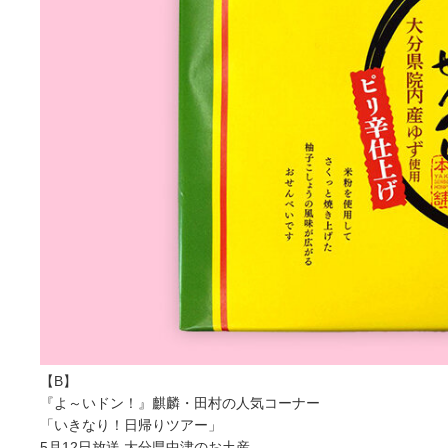
【B】
『よ～いドン！』麒麟・田村の人気コーナー
「いきなり！日帰りツアー」
5月12日放送 大分県中津のお土産