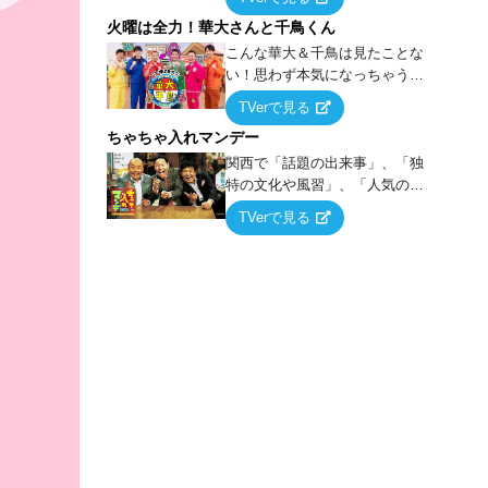
らこうなる！…ハズ」という“机
火曜は全力！華大さんと千鳥くん
上の空論”に若手芸人らがカラダ
を張って挑む！
こんな華大＆千鳥は見たことな
い！思わず本気になっちゃうゲ
ームに挑戦するバラエティー！
TVerで見る
ちゃちゃ入れマンデー
関西で「話題の出来事」、「独
特の文化や風習」、「人気の行
列ができる店」などあらゆるテ
TVerで見る
ーマについて好き放題にちゃち
ゃを入れていく関西色を前面に
押し出したトークバラエティ番
組！