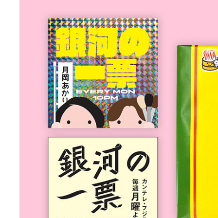
エ
ン
タ
メ
N
E
W
S
「
み
よ
か
」