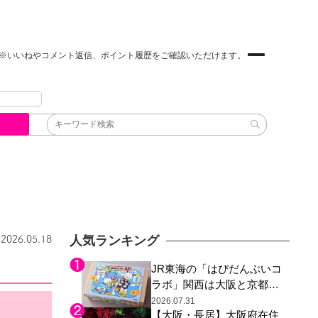
※いいねやコメント返信、ポイント履歴をご確認いただけます。
人気ランキング
2026.05.18
JR東海の「はぴだんぶいコ
ラボ」関西は大阪と京都の
み、日焼けしたポチャッコ
2026.07.31
【大阪・長居】大阪府在住
らサンリオキャラが描かれ