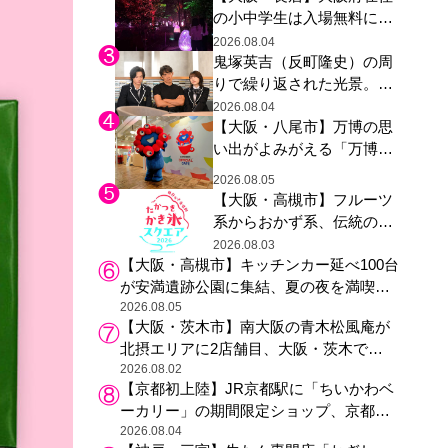
の小中学生は入場無料に、
た駅弁やグッズが登場
チームラボが「夏休みの自
2026.08.04
鬼塚英吉（反町隆史）の周
由研究の課題に」と「ボタ
りで繰り返された光景。ド
ニカルガーデン 大阪」へ招
ラマ『GTO』第３話で光っ
待
2026.08.04
【大阪・八尾市】万博の思
た演出の巧みさ
い出がよみがえる「万博レ
ガシー継承祭」開催、ミャ
2026.08.05
クミャク登場、大屋根リン
【大阪・高槻市】フルーツ
グ木材展示も
系からおかず系、伝統の天
然氷まで人気店が集結、高
2026.08.03
【大阪・高槻市】キッチンカー延べ100台
槻阪急スクエアで「かき
が安満遺跡公園に集結、夏の夜を満喫す
氷」祭り
る4日間のグルメイベント
2026.08.05
【大阪・茨木市】南大阪の青木松風庵が
北摂エリアに2店舗目、大阪・茨木で
も“焼きたて”の月化粧が食べられる
2026.08.02
【京都初上陸】JR京都駅に「ちいかわベ
ーカリー」の期間限定ショップ、京都の
銘菓“おたべ”との限定コラボも
2026.08.04