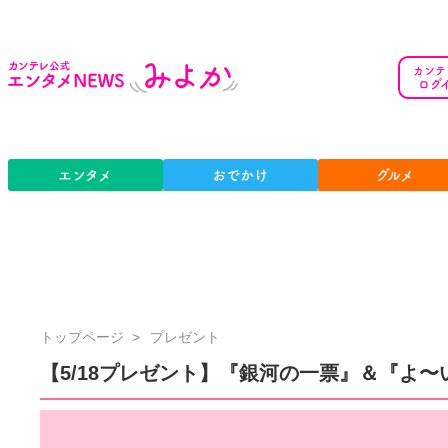
カンテ
ログ
エンタメ
おでかけ
グルメ
カ
トップページ
プレゼント
ン
【5/18プレゼント】『銀河の一票』＆『よ〜
テ
レ
公
式