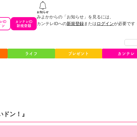
みよかからの「お知らせ」を見るには、
レID
カンテレID
カンテレIDへの
新規登録
または
ログイン
が必要です
イン
新規登録
ライフ
プレゼント
カンテレ
いドン！』