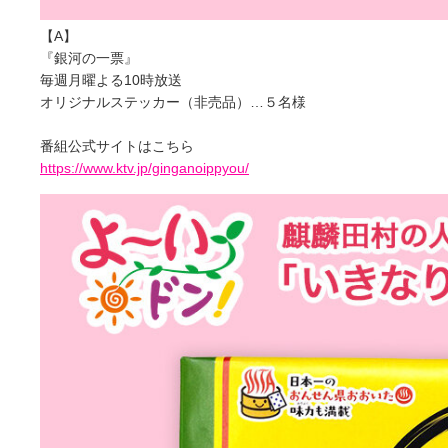
【A】
『銀河の一票』
毎週月曜よる10時放送
オリジナルステッカー（非売品）…５名様
番組公式サイトはこちら
https://www.ktv.jp/ginganoippyou/