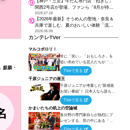
【神戸・三宮】牛たん専門店「ねぎし」
関西2号店が登場、ファンら「8月が待ち
遠しい」と早くから注目
2026.07.28
【2026年最新】そうめんの聖地・奈良＆
兵庫で楽しむ、夏のおいしい体験「流し
そうめん体験」おすすめ3選
2026.06.09
カンテレTVer
マルコポロリ！
常に「笑い」「おもしろさ」を
追い求めている芸人たちが「芸
』麒麟・
能界」という大海原に漕ぎ出で
TVerで見る
て、新たなオモシロ人間を発掘
千原ジュニアの座王
する！
千原ジュニアが考案した“新感覚
お笑い番組”！ 日本人なら誰もが
馴染みのある『イス取りゲー
TVerで見る
ム』をベースに、大喜利・ギャ
かまいたちの机上の空論城
グ・モノボケ・歌…など様々な
お題で芸人がショートネタを競
各分野の専門家自らが熱烈にプ
い合う！
レゼンする、世の中にある「試
したことはないが、やってみた
TVerで見る