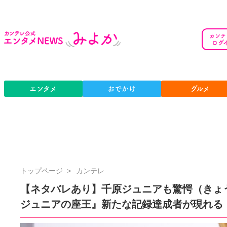
カンテ
ログ
エンタメ
おでかけ
グルメ
カ
トップページ
カンテレ
ン
【ネタバレあり】千原ジュニアも驚愕（きょ
テ
ジュニアの座王』新たな記録達成者が現れる
レ
公
式