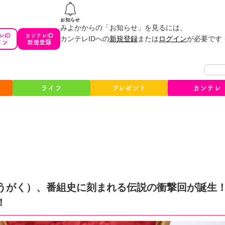
みよかからの「お知らせ」を見るには、
レID
カンテレID
カンテレIDへの
新規登録
または
ログイン
が必要です
イン
新規登録
ライフ
プレゼント
カンテレ
うがく）、番組史に刻まれる伝説の衝撃回が誕生！
！