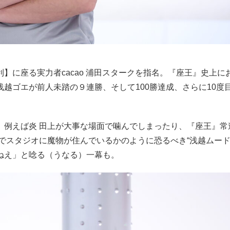
】に座る実力者cacao 浦田スタークを指名。『座王』史上に
越ゴエが前人未踏の９連勝、そして100勝達成、さらに10度
。例えば炎 田上が大事な場面で噛んでしまったり、『座王』常
でスタジオに魔物が住んでいるかのように恐るべき“浅越ムード
ねえ」と唸る（うなる）一幕も。