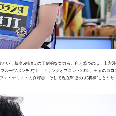
5敗という勝率6割超えの圧倒的な実力者。迎え撃つのは、上方
フルーツポンチ 村上、『キングオブコント2015』王者のコロ
6』ファイナリストの真輝志、そして現在99勝の“武将様”ことミ