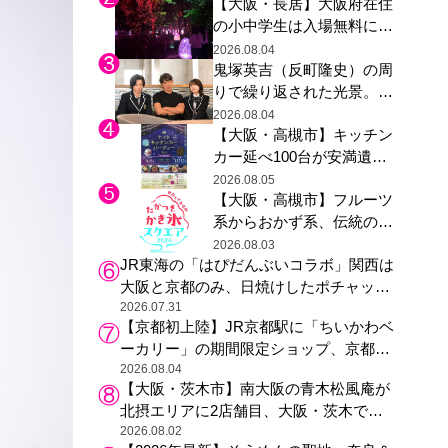
【大阪・長居】大阪府在住
グ木材展示も
の小中学生は入場無料に、
チームラボが「夏休みの自
2026.08.04
鬼塚英吉（反町隆史）の周
由研究の課題に」と「ボタ
りで繰り返された光景。ド
ニカルガーデン 大阪」へ招
ラマ『GTO』第３話で光っ
待
2026.08.04
【大阪・高槻市】キッチン
た演出の巧みさ
カー延べ100台が安満遺跡
公園に集結、夏の夜を満喫
2026.08.05
【大阪・高槻市】フルーツ
する4日間のグルメイベン
系からおかず系、伝統の天
ト
然氷まで人気店が集結、高
2026.08.03
JR東海の「はぴだんぶいコラボ」関西は
槻阪急スクエアで「かき
大阪と京都のみ、日焼けしたポチャッコ
氷」祭り
らサンリオキャラが描かれた駅弁やグッ
2026.07.31
【京都初上陸】JR京都駅に「ちいかわベ
ズが登場
ーカリー」の期間限定ショップ、京都の
銘菓“おたべ”との限定コラボも
2026.08.04
【大阪・茨木市】南大阪の青木松風庵が
北摂エリアに2店舗目、大阪・茨木で
も“焼きたて”の月化粧が食べられる
2026.08.02