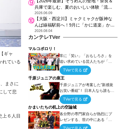
【2026年最新】そうめんの聖地・奈良＆
兵庫で楽しむ、夏のおいしい体験「流し
そうめん体験」おすすめ3選
2026.06.09
【大阪・西淀川】ミャクミャクが阪神な
んば線福駅前へ！9月に「かに道楽」から
阪神沿線の新ランドマークにお引っ越し
2026.08.04
カンテレTVer
マルコポロリ！
】【ギャ
常に「笑い」「おもしろさ」を
追い求めている芸人たちが「芸
かれている
能界」という大海原に漕ぎ出で
TVerで見る
て、新たなオモシロ人間を発掘
千原ジュニアの座王
する！
む、まさに
千原ジュニアが考案した“新感覚
お笑い番組”！ 日本人なら誰もが
にして悲
馴染みのある『イス取りゲー
TVerで見る
ム』をベースに、大喜利・ギャ
かまいたちの机上の空論城
グ・モノボケ・歌…など様々な
お題で芸人がショートネタを競
各分野の専門家自らが熱烈にプ
史上６人目
い合う！
レゼンする、世の中にある「試
したことはないが、やってみた
TVerで見る