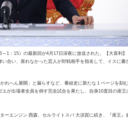
5～1：15）の最新回が4月17日深夜に放送された。【大喜利
奪い合い、座れなかった芸人が対戦相手を指名して、イスに書
書かれへん展開」と漏らすなど、番組史に新たな１ページを刻
ゴエが出場者全員を倒す完全試合を果たし、自身10度目の座王
スターエンジン 西森、セルライトスパ 大須賀に続き、『座王』