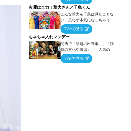
らこうなる！…ハズ」という“机
火曜は全力！華大さんと千鳥くん
上の空論”に若手芸人らがカラダ
を張って挑む！
こんな華大＆千鳥は見たことな
い！思わず本気になっちゃうゲ
ームに挑戦するバラエティー！
TVerで見る
ちゃちゃ入れマンデー
関西で「話題の出来事」、「独
特の文化や風習」、「人気の行
列ができる店」などあらゆるテ
TVerで見る
ーマについて好き放題にちゃち
ゃを入れていく関西色を前面に
押し出したトークバラエティ番
組！