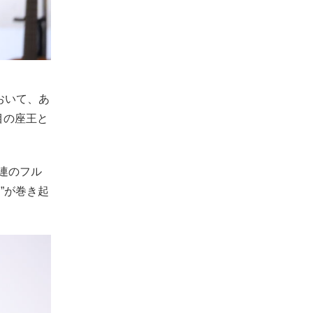
おいて、あ
目の座王と
連のフル
”が巻き起