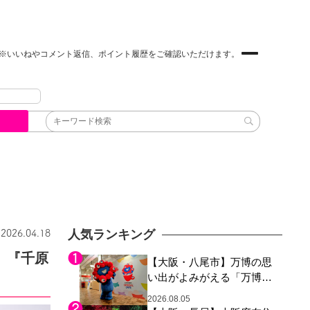
※いいねやコメント返信、ポイント履歴をご確認いただけます。
人気ランキング
2026.04.18
 『千原
【大阪・八尾市】万博の思
い出がよみがえる「万博レ
ガシー継承祭」開催、ミャ
2026.08.05
クミャク登場、大屋根リン