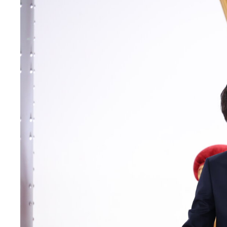
エ
ン
タ
メ
N
E
W
S
「
み
よ
か
」