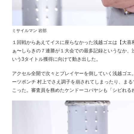
ミサイルマン 岩部
１回戦からあえてイスに座らなかった浅越ゴエは【大喜利
ぁ〜しらきの７連勝が１大会での最多記録というなか、浅
いう3タイトル獲得に向けて動き出した。
アクセル全開で次々とプレイヤーを倒していく浅越ゴエ
ーツポンチ 村上でさえ調子を崩されてしまったり、まる
こった。審査員を務めたケンドーコバヤシも「シビれる