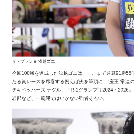
ザ・プラン９ 浅越ゴエ
今回100勝を達成した浅越ゴエは、ここまで通算91勝5
たる賞レースを席巻する例えば炎を筆頭に、“座王”常連の
チキペッパーズ ナダル、『R-1グランプリ2024・202
岩部など、一筋縄ではいかない強者ぞろい。