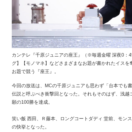
カンテレ『千原ジュニアの座王』（※毎週金曜 深夜0：4
グ】【モノマネ】などさまざまなお題が書かれたイスを
お題で競う『座王』。
今回の放送は、MCの千原ジュニアも思わず「台本でも
伝説と呼ぶべき衝撃回となった。それもそのはず、浅越
願の100勝を達成。
笑い飯 西田、Ｒ藤本、ロングコートダディ 堂前、モン
の快挙となった。