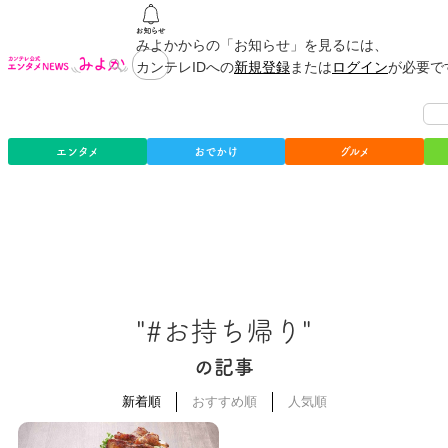
みよかからの「お知らせ」を見るには、
カンテレIDへの
新規登録
または
ログイン
が必要で
エンタメ
おでかけ
グルメ
"#お持ち帰り"
の記事
新着順
おすすめ順
人気順