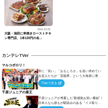
2026.03.05
大阪・池田に串焼きローストチキ
ン専門店、1本120円の名...
カンテレTVer
マルコポロリ！
常に「笑い」「おもしろさ」を追い求めてい
る芸人たちが「芸能界」という大海原に漕ぎ
出でて、新たなオモシロ人間を発掘する！
TVerで見る
千原ジュニアの座王
千原ジュニアが考案した“新感覚お笑い番組”！
日本人なら誰もが馴染みのある『イス取りゲ
ーム』をベースに、大喜利・ギャグ・モノボ