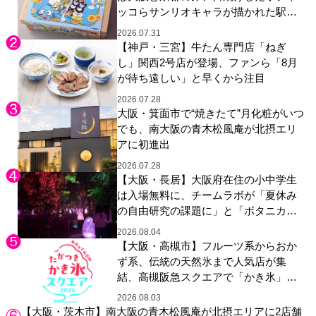
ッコらサンリオキャラが描かれた駅弁
やグッズが登場
2026.07.31
【神戸・三宮】牛たん専門店「ねぎ
し」関西2号店が登場、ファンら「8月
が待ち遠しい」と早くから注目
2026.07.28
大阪・箕面市で“焼きたて”月化粧がいつ
でも、南大阪の青木松風庵が北摂エリ
アに初進出
2026.07.28
【大阪・長居】大阪府在住の小中学生
は入場無料に、チームラボが「夏休み
の自由研究の課題に」と「ボタニカル
ガーデン 大阪」へ招待
2026.08.04
【大阪・高槻市】フルーツ系からおか
ず系、伝統の天然氷まで人気店が集
結、高槻阪急スクエアで「かき氷」祭
り
2026.08.03
【大阪・茨木市】南大阪の青木松風庵が北摂エリアに2店舗