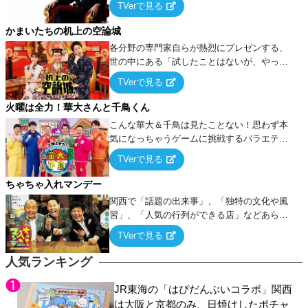
TVerで見る
ケ・歌…など様々なお題で芸人がショートネ
タを競い合う！
かまいたちの机上の空論城
各分野の専門家自らが熱烈にプレゼンする、
世の中にある「試したことはないが、やって
みたらこうなる！…ハズ」という“机上の空
TVerで見る
論”に若手芸人らがカラダを張って挑む！
火曜は全力！華大さんと千鳥くん
こんな華大＆千鳥は見たことない！思わず本
気になっちゃうゲームに挑戦するバラエティ
ー！
TVerで見る
ちゃちゃ入れマンデー
関西で「話題の出来事」、「独特の文化や風
習」、「人気の行列ができる店」などあらゆ
るテーマについて好き放題にちゃちゃを入れ
TVerで見る
ていく関西色を前面に押し出したトークバラ
エティ番組！
人気ランキング
JR東海の「はぴだんぶいコラボ」関西
は大阪と京都のみ、日焼けしたポチャ