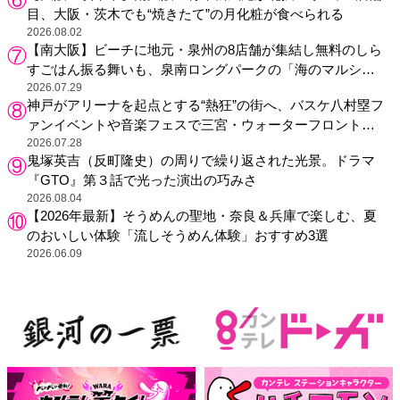
目、大阪・茨木でも“焼きたて”の月化粧が食べられる
2026.08.02
【南大阪】ビーチに地元・泉州の8店舗が集結し無料のしら
すごはん振る舞いも、泉南ロングパークの「海のマルシ
ェ」がリニューアル！
2026.07.29
神戸がアリーナを起点とする“熱狂”の街へ、バスケ八村塁フ
ァンイベントや音楽フェスで三宮・ウォーターフロントを
活性化
2026.07.28
鬼塚英吉（反町隆史）の周りで繰り返された光景。ドラマ
『GTO』第３話で光った演出の巧みさ
2026.08.04
【2026年最新】そうめんの聖地・奈良＆兵庫で楽しむ、夏
のおいしい体験「流しそうめん体験」おすすめ3選
2026.06.09