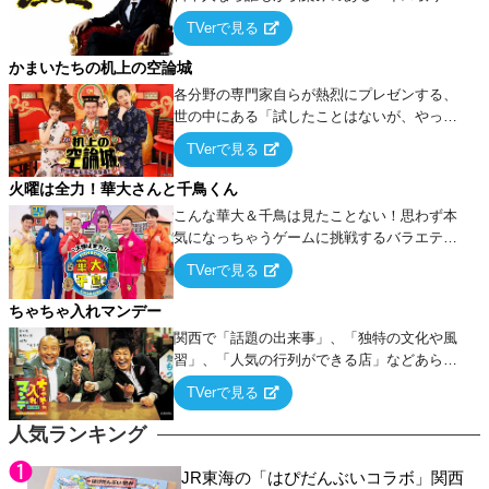
ーム』をベースに、大喜利・ギャグ・モノボ
TVerで見る
ケ・歌…など様々なお題で芸人がショートネ
タを競い合う！
かまいたちの机上の空論城
各分野の専門家自らが熱烈にプレゼンする、
世の中にある「試したことはないが、やって
みたらこうなる！…ハズ」という“机上の空
TVerで見る
論”に若手芸人らがカラダを張って挑む！
火曜は全力！華大さんと千鳥くん
こんな華大＆千鳥は見たことない！思わず本
気になっちゃうゲームに挑戦するバラエティ
ー！
TVerで見る
ちゃちゃ入れマンデー
関西で「話題の出来事」、「独特の文化や風
習」、「人気の行列ができる店」などあらゆ
るテーマについて好き放題にちゃちゃを入れ
TVerで見る
ていく関西色を前面に押し出したトークバラ
エティ番組！
人気ランキング
JR東海の「はぴだんぶいコラボ」関西