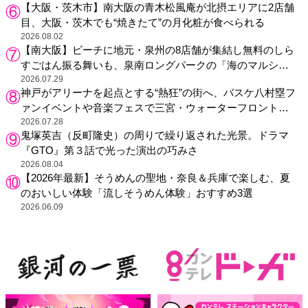
【大阪・茨木市】南大阪の青木松風庵が北摂エリアに2店舗
目、大阪・茨木でも“焼きたて”の月化粧が食べられる
2026.08.02
【南大阪】ビーチに地元・泉州の8店舗が集結し無料のしら
すごはん振る舞いも、泉南ロングパークの「海のマルシ
ェ」がリニューアル！
2026.07.29
神戸がアリーナを起点とする“熱狂”の街へ、バスケ八村塁フ
ァンイベントや音楽フェスで三宮・ウォーターフロントを
活性化
2026.07.28
鬼塚英吉（反町隆史）の周りで繰り返された光景。ドラマ
『GTO』第３話で光った演出の巧みさ
2026.08.04
【2026年最新】そうめんの聖地・奈良＆兵庫で楽しむ、夏
のおいしい体験「流しそうめん体験」おすすめ3選
2026.06.09