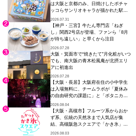
は大阪と京都のみ、日焼けしたポチャ
ッコらサンリオキャラが描かれた駅弁
やグッズが登場
2026.07.31
【神戸・三宮】牛たん専門店「ねぎ
し」関西2号店が登場、ファンら「8月
が待ち遠しい」と早くから注目
2026.07.28
大阪・箕面市で“焼きたて”月化粧がいつ
でも、南大阪の青木松風庵が北摂エリ
アに初進出
2026.07.28
【大阪・長居】大阪府在住の小中学生
は入場無料に、チームラボが「夏休み
の自由研究の課題に」と「ボタニカル
ガーデン 大阪」へ招待
2026.08.04
【大阪・高槻市】フルーツ系からおか
ず系、伝統の天然氷まで人気店が集
結、高槻阪急スクエアで「かき氷」祭
り
2026.08.03