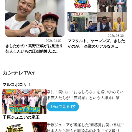
2026.03.30
ママタルト、ヤーレンズ、きした
2026.06.07
きしたかの・高野正成がお見送り
かのが、 企業のリアルなお...
芸人しんいちの圧倒的善人ぶ...
カンテレTVer
マルコポロリ！
常に「笑い」「おもしろさ」を追い求めてい
る芸人たちが「芸能界」という大海原に漕ぎ
出でて、新たなオモシロ人間を発掘する！
TVerで見る
千原ジュニアの座王
千原ジュニアが考案した“新感覚お笑い番組”！
日本人なら誰もが馴染みのある『イス取りゲ