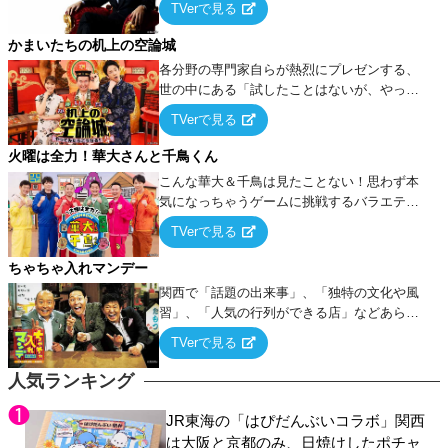
TVerで見る
ケ・歌…など様々なお題で芸人がショートネ
タを競い合う！
かまいたちの机上の空論城
各分野の専門家自らが熱烈にプレゼンする、
世の中にある「試したことはないが、やって
みたらこうなる！…ハズ」という“机上の空
TVerで見る
論”に若手芸人らがカラダを張って挑む！
火曜は全力！華大さんと千鳥くん
こんな華大＆千鳥は見たことない！思わず本
気になっちゃうゲームに挑戦するバラエティ
ー！
TVerで見る
ちゃちゃ入れマンデー
関西で「話題の出来事」、「独特の文化や風
習」、「人気の行列ができる店」などあらゆ
るテーマについて好き放題にちゃちゃを入れ
TVerで見る
ていく関西色を前面に押し出したトークバラ
エティ番組！
人気ランキング
JR東海の「はぴだんぶいコラボ」関西
は大阪と京都のみ、日焼けしたポチャ