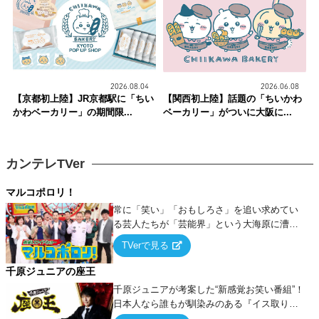
2026.08.04
2026.06.08
【京都初上陸】JR京都駅に「ちい
【関西初上陸】話題の「ちいかわ
かわベーカリー」の期間限...
ベーカリー」がついに大阪に...
カンテレTVer
マルコポロリ！
常に「笑い」「おもしろさ」を追い求めてい
る芸人たちが「芸能界」という大海原に漕ぎ
出でて、新たなオモシロ人間を発掘する！
TVerで見る
千原ジュニアの座王
千原ジュニアが考案した“新感覚お笑い番組”！
日本人なら誰もが馴染みのある『イス取りゲ
ーム』をベースに、大喜利・ギャグ・モノボ