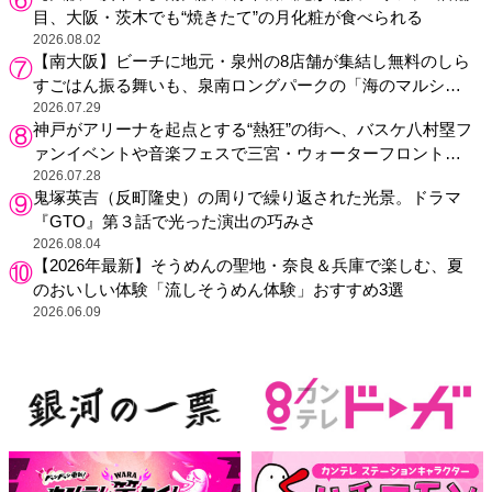
目、大阪・茨木でも“焼きたて”の月化粧が食べられる
2026.08.02
【南大阪】ビーチに地元・泉州の8店舗が集結し無料のしら
すごはん振る舞いも、泉南ロングパークの「海のマルシ
ェ」がリニューアル！
2026.07.29
神戸がアリーナを起点とする“熱狂”の街へ、バスケ八村塁フ
ァンイベントや音楽フェスで三宮・ウォーターフロントを
活性化
2026.07.28
鬼塚英吉（反町隆史）の周りで繰り返された光景。ドラマ
『GTO』第３話で光った演出の巧みさ
2026.08.04
【2026年最新】そうめんの聖地・奈良＆兵庫で楽しむ、夏
のおいしい体験「流しそうめん体験」おすすめ3選
2026.06.09