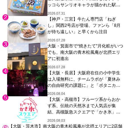
ッコらサンリオキャラが描かれた駅弁
やグッズが登場
2026.07.31
【神戸・三宮】牛たん専門店「ねぎ
し」関西2号店が登場、ファンら「8月
が待ち遠しい」と早くから注目
2026.07.28
大阪・箕面市で“焼きたて”月化粧がいつ
でも、南大阪の青木松風庵が北摂エリ
アに初進出
2026.07.28
【大阪・長居】大阪府在住の小中学生
は入場無料に、チームラボが「夏休み
の自由研究の課題に」と「ボタニカル
ガーデン 大阪」へ招待
2026.08.04
【大阪・高槻市】フルーツ系からおか
ず系、伝統の天然氷まで人気店が集
結、高槻阪急スクエアで「かき氷」祭
り
2026.08.03
【大阪・茨木市】南大阪の青木松風庵が北摂エリアに2店舗