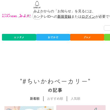
みよかからの「お知らせ」を見るには、
カンテレIDへの
新規登録
または
ログイン
が必要で
エンタメ
おでかけ
グルメ
"#ちいかわベーカリー"
の記事
新着順
おすすめ順
人気順