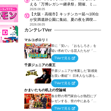
える「万博レガシー継承祭」開催、ミャ
クミャク登場、大屋根リング木材展示も
2026.08.05
【大阪・高槻市】キッチンカー延べ100台
が安満遺跡公園に集結、夏の夜を満喫す
る4日間のグルメイベント
2026.08.05
カンテレTVer
マルコポロリ！
常に「笑い」「おもしろさ」を
追い求めている芸人たちが「芸
能界」という大海原に漕ぎ出で
TVerで見る
て、新たなオモシロ人間を発掘
千原ジュニアの座王
する！
千原ジュニアが考案した“新感覚
お笑い番組”！ 日本人なら誰もが
馴染みのある『イス取りゲー
TVerで見る
ム』をベースに、大喜利・ギャ
かまいたちの机上の空論城
グ・モノボケ・歌…など様々な
お題で芸人がショートネタを競
各分野の専門家自らが熱烈にプ
い合う！
レゼンする、世の中にある「試
したことはないが、やってみた
TVerで見る
らこうなる！…ハズ」という“机