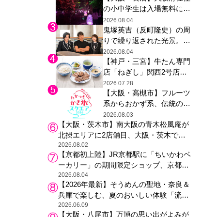
の小中学生は入場無料に、
た駅弁やグッズが登場
チームラボが「夏休みの自
2026.08.04
鬼塚英吉（反町隆史）の周
由研究の課題に」と「ボタ
りで繰り返された光景。ド
ニカルガーデン 大阪」へ招
ラマ『GTO』第３話で光っ
待
2026.08.04
【神戸・三宮】牛たん専門
た演出の巧みさ
店「ねぎし」関西2号店が
登場、ファンら「8月が待
2026.07.28
【大阪・高槻市】フルーツ
ち遠しい」と早くから注目
系からおかず系、伝統の天
然氷まで人気店が集結、高
2026.08.03
【大阪・茨木市】南大阪の青木松風庵が
槻阪急スクエアで「かき
北摂エリアに2店舗目、大阪・茨木で
氷」祭り
も“焼きたて”の月化粧が食べられる
2026.08.02
【京都初上陸】JR京都駅に「ちいかわベ
ーカリー」の期間限定ショップ、京都の
銘菓“おたべ”との限定コラボも
2026.08.04
【2026年最新】そうめんの聖地・奈良＆
兵庫で楽しむ、夏のおいしい体験「流し
そうめん体験」おすすめ3選
2026.06.09
【大阪・八尾市】万博の思い出がよみが