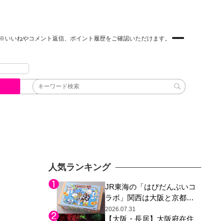
※いいねやコメント返信、ポイント履歴をご確認いただけます。
人気ランキング
JR東海の「はぴだんぶいコ
ラボ」関西は大阪と京都の
み、日焼けしたポチャッコ
2026.07.31
【大阪・長居】大阪府在住
らサンリオキャラが描かれ