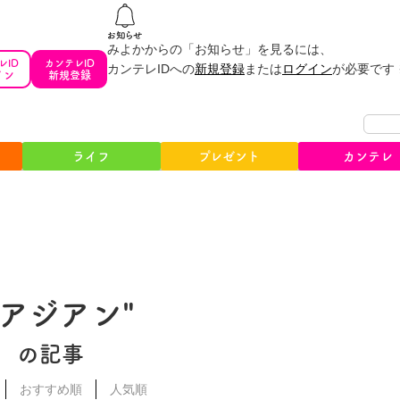
みよかからの「お知らせ」を見るには、
レID
カンテレID
カンテレIDへの
新規登録
または
ログイン
が必要です
イン
新規登録
ライフ
プレゼント
カンテレ
#アジアン"
の記事
おすすめ順
人気順