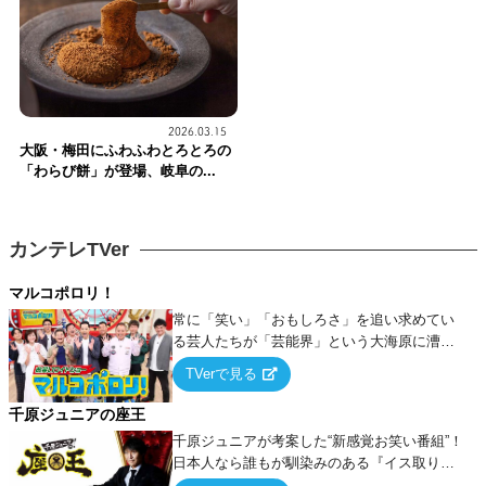
2026.03.15
大阪・梅田にふわふわとろとろの
「わらび餅」が登場、岐阜の...
カンテレTVer
マルコポロリ！
常に「笑い」「おもしろさ」を追い求めてい
る芸人たちが「芸能界」という大海原に漕ぎ
出でて、新たなオモシロ人間を発掘する！
TVerで見る
千原ジュニアの座王
千原ジュニアが考案した“新感覚お笑い番組”！
日本人なら誰もが馴染みのある『イス取りゲ
ーム』をベースに、大喜利・ギャグ・モノボ