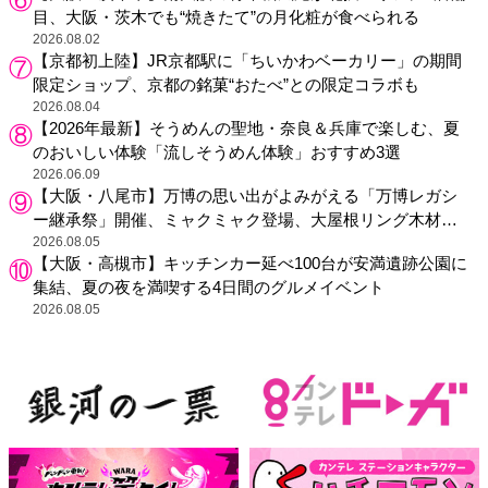
目、大阪・茨木でも“焼きたて”の月化粧が食べられる
2026.08.02
【京都初上陸】JR京都駅に「ちいかわベーカリー」の期間
限定ショップ、京都の銘菓“おたべ”との限定コラボも
2026.08.04
【2026年最新】そうめんの聖地・奈良＆兵庫で楽しむ、夏
のおいしい体験「流しそうめん体験」おすすめ3選
2026.06.09
【大阪・八尾市】万博の思い出がよみがえる「万博レガシ
ー継承祭」開催、ミャクミャク登場、大屋根リング木材展
示も
2026.08.05
【大阪・高槻市】キッチンカー延べ100台が安満遺跡公園に
集結、夏の夜を満喫する4日間のグルメイベント
2026.08.05