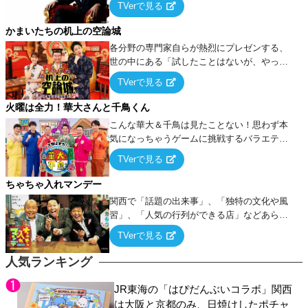
TVerで見る
ケ・歌…など様々なお題で芸人がショートネ
タを競い合う！
かまいたちの机上の空論城
各分野の専門家自らが熱烈にプレゼンする、
世の中にある「試したことはないが、やって
みたらこうなる！…ハズ」という“机上の空
TVerで見る
論”に若手芸人らがカラダを張って挑む！
火曜は全力！華大さんと千鳥くん
こんな華大＆千鳥は見たことない！思わず本
気になっちゃうゲームに挑戦するバラエティ
ー！
TVerで見る
ちゃちゃ入れマンデー
関西で「話題の出来事」、「独特の文化や風
習」、「人気の行列ができる店」などあらゆ
るテーマについて好き放題にちゃちゃを入れ
TVerで見る
ていく関西色を前面に押し出したトークバラ
エティ番組！
人気ランキング
JR東海の「はぴだんぶいコラボ」関西
は大阪と京都のみ、日焼けしたポチャ