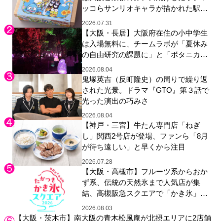
ッコらサンリオキャラが描かれた駅弁
やグッズが登場
2026.07.31
【大阪・長居】大阪府在住の小中学生
は入場無料に、チームラボが「夏休み
の自由研究の課題に」と「ボタニカル
ガーデン 大阪」へ招待
2026.08.04
鬼塚英吉（反町隆史）の周りで繰り返
された光景。ドラマ『GTO』第３話で
光った演出の巧みさ
2026.08.04
【神戸・三宮】牛たん専門店「ねぎ
し」関西2号店が登場、ファンら「8月
が待ち遠しい」と早くから注目
2026.07.28
【大阪・高槻市】フルーツ系からおか
ず系、伝統の天然氷まで人気店が集
結、高槻阪急スクエアで「かき氷」祭
り
2026.08.03
【大阪・茨木市】南大阪の青木松風庵が北摂エリアに2店舗