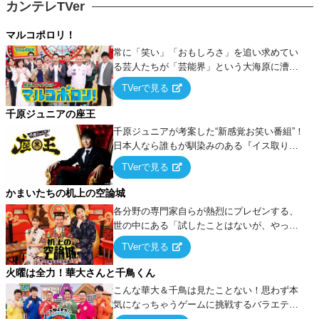
カンテレTVer
マルコポロリ！
常に「笑い」「おもしろさ」を追い求めてい
る芸人たちが「芸能界」という大海原に漕ぎ
出でて、新たなオモシロ人間を発掘する！
TVerで見る
千原ジュニアの座王
千原ジュニアが考案した“新感覚お笑い番組”！
日本人なら誰もが馴染みのある『イス取りゲ
ーム』をベースに、大喜利・ギャグ・モノボ
TVerで見る
ケ・歌…など様々なお題で芸人がショートネ
タを競い合う！
かまいたちの机上の空論城
各分野の専門家自らが熱烈にプレゼンする、
世の中にある「試したことはないが、やって
みたらこうなる！…ハズ」という“机上の空
TVerで見る
論”に若手芸人らがカラダを張って挑む！
火曜は全力！華大さんと千鳥くん
こんな華大＆千鳥は見たことない！思わず本
気になっちゃうゲームに挑戦するバラエティ
ー！