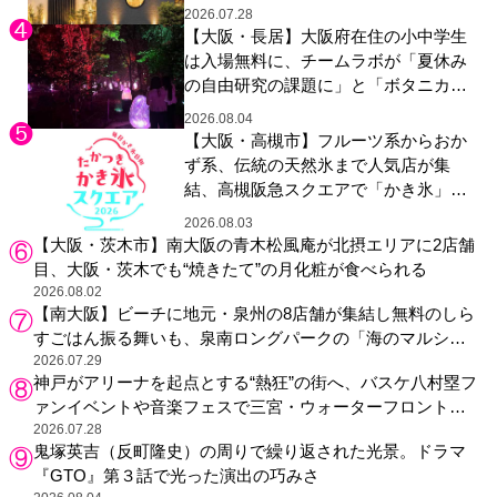
2026.07.28
【大阪・長居】大阪府在住の小中学生
は入場無料に、チームラボが「夏休み
の自由研究の課題に」と「ボタニカル
ガーデン 大阪」へ招待
2026.08.04
【大阪・高槻市】フルーツ系からおか
ず系、伝統の天然氷まで人気店が集
結、高槻阪急スクエアで「かき氷」祭
り
2026.08.03
【大阪・茨木市】南大阪の青木松風庵が北摂エリアに2店舗
目、大阪・茨木でも“焼きたて”の月化粧が食べられる
2026.08.02
【南大阪】ビーチに地元・泉州の8店舗が集結し無料のしら
すごはん振る舞いも、泉南ロングパークの「海のマルシ
ェ」がリニューアル！
2026.07.29
神戸がアリーナを起点とする“熱狂”の街へ、バスケ八村塁フ
ァンイベントや音楽フェスで三宮・ウォーターフロントを
活性化
2026.07.28
鬼塚英吉（反町隆史）の周りで繰り返された光景。ドラマ
『GTO』第３話で光った演出の巧みさ