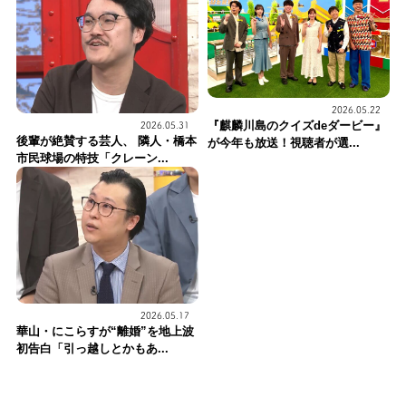
2026.05.22
『麒麟川島のクイズdeダービー』
2026.05.31
後輩が絶賛する芸人、 隣人・橋本
が今年も放送！視聴者が選...
市民球場の特技「クレーン...
2026.05.17
華山・にこらすが“離婚”を地上波
初告白「引っ越しとかもあ...