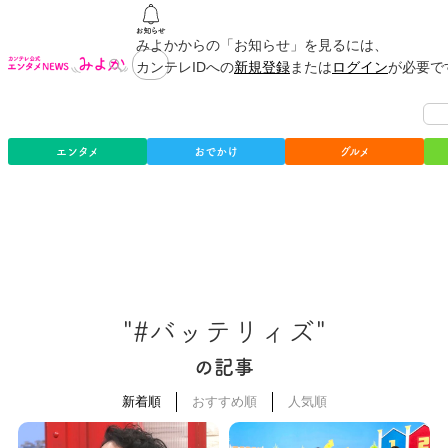
みよかからの「お知らせ」を見るには、
カンテレIDへの
新規登録
または
ログイン
が必要で
エンタメ
おでかけ
グルメ
"#バッテリィズ"
の記事
新着順
おすすめ順
人気順