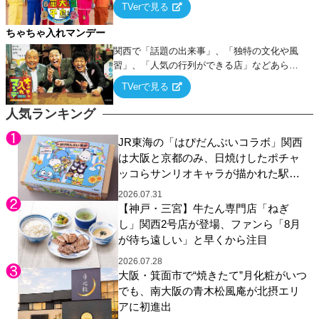
TVerで見る
ちゃちゃ入れマンデー
関西で「話題の出来事」、「独特の文化や風
習」、「人気の行列ができる店」などあらゆ
るテーマについて好き放題にちゃちゃを入れ
TVerで見る
ていく関西色を前面に押し出したトークバラ
エティ番組！
人気ランキング
JR東海の「はぴだんぶいコラボ」関西
は大阪と京都のみ、日焼けしたポチャ
ッコらサンリオキャラが描かれた駅弁
やグッズが登場
2026.07.31
【神戸・三宮】牛たん専門店「ねぎ
し」関西2号店が登場、ファンら「8月
が待ち遠しい」と早くから注目
2026.07.28
大阪・箕面市で“焼きたて”月化粧がいつ
でも、南大阪の青木松風庵が北摂エリ
アに初進出