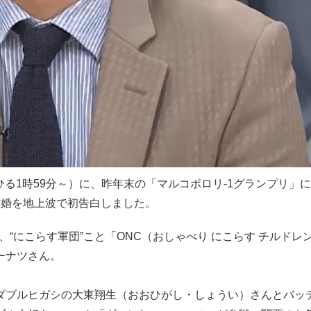
ひる1時59分～）に、昨年末の「マルコポロリ-1グランプリ」
離婚を地上波で初告白しました。
“にこらす軍団”こと「ONC（おしゃべり にこらす チルドレ
ーナツさん。
ダブルヒガシの大東翔生（おおひがし・しょうい）さんとバッ