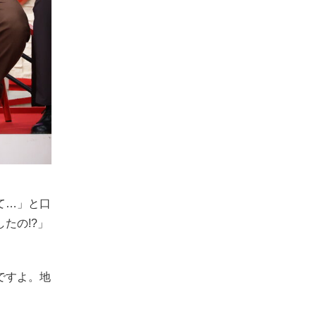
て…」と口
たの!?」
ですよ。地