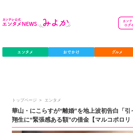
カンテ
ログ
エンタメ
おでかけ
グルメ
カ
トップページ
エンタメ
ン
華山・にこらすが“離婚”を地上波初告白「引
テ
翔生に“緊張感ある額”の借金【マルコポロリ
レ
公
式