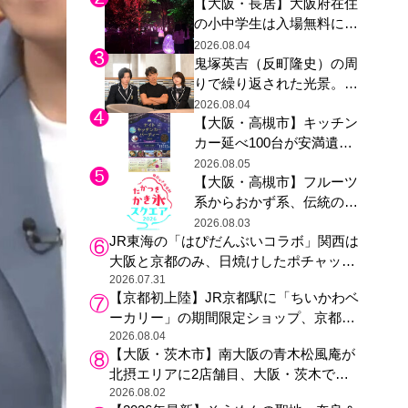
【大阪・長居】大阪府在住
グ木材展示も
の小中学生は入場無料に、
チームラボが「夏休みの自
2026.08.04
鬼塚英吉（反町隆史）の周
由研究の課題に」と「ボタ
りで繰り返された光景。ド
ニカルガーデン 大阪」へ招
ラマ『GTO』第３話で光っ
待
2026.08.04
【大阪・高槻市】キッチン
た演出の巧みさ
カー延べ100台が安満遺跡
公園に集結、夏の夜を満喫
2026.08.05
【大阪・高槻市】フルーツ
する4日間のグルメイベン
系からおかず系、伝統の天
ト
然氷まで人気店が集結、高
2026.08.03
JR東海の「はぴだんぶいコラボ」関西は
槻阪急スクエアで「かき
大阪と京都のみ、日焼けしたポチャッコ
氷」祭り
らサンリオキャラが描かれた駅弁やグッ
2026.07.31
【京都初上陸】JR京都駅に「ちいかわベ
ズが登場
ーカリー」の期間限定ショップ、京都の
銘菓“おたべ”との限定コラボも
2026.08.04
【大阪・茨木市】南大阪の青木松風庵が
北摂エリアに2店舗目、大阪・茨木で
も“焼きたて”の月化粧が食べられる
2026.08.02