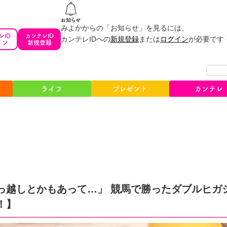
みよかからの「お知らせ」を見るには、
レID
カンテレID
カンテレIDへの
新規登録
または
ログイン
が必要です
イン
新規登録
ライフ
プレゼント
カンテレ
っ越しとかもあって…」 競馬で勝ったダブルヒガ
！】