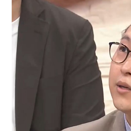
エ
ン
タ
メ
N
E
W
S
「
み
よ
か
」