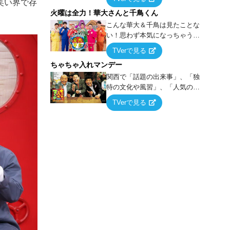
笑い界で存
らこうなる！…ハズ」という“机
火曜は全力！華大さんと千鳥くん
上の空論”に若手芸人らがカラダ
を張って挑む！
こんな華大＆千鳥は見たことな
い！思わず本気になっちゃうゲ
ームに挑戦するバラエティー！
TVerで見る
ちゃちゃ入れマンデー
関西で「話題の出来事」、「独
特の文化や風習」、「人気の行
列ができる店」などあらゆるテ
TVerで見る
ーマについて好き放題にちゃち
ゃを入れていく関西色を前面に
押し出したトークバラエティ番
組！