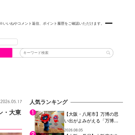
※いいねやコメント返信、ポイント履歴をご確認いただけます。
人気ランキング
2026.05.17
シ・大東
【大阪・八尾市】万博の思
い出がよみがえる「万博レ
ガシー継承祭」開催、ミャ
2026.08.05
クミャク登場、大屋根リン