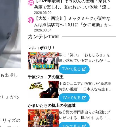
【2026年最新】そうめんの聖地・奈良＆
兵庫で楽しむ、夏のおいしい体験「流し
そうめん体験」おすすめ3選
2026.06.09
【大阪・西淀川】ミャクミャクが阪神な
んば線福駅前へ！9月に「かに道楽」から
阪神沿線の新ランドマークにお引っ越し
2026.08.04
カンテレTVer
マルコポロリ！
常に「笑い」「おもしろさ」を
追い求めている芸人たちが「芸
能界」という大海原に漕ぎ出で
TVerで見る
て、新たなオモシロ人間を発掘
にも出場し
千原ジュニアの座王
する！
千原ジュニアが考案した“新感覚
お笑い番組”！ 日本人なら誰もが
馴染みのある『イス取りゲー
ン）」から
TVerで見る
ム』をベースに、大喜利・ギャ
かまいたちの机上の空論城
グ・モノボケ・歌…など様々な
お題で芸人がショートネタを競
各分野の専門家自らが熱烈にプ
い合う！
レゼンする、世の中にある「試
テリィズの
したことはないが、やってみた
TVerで見る