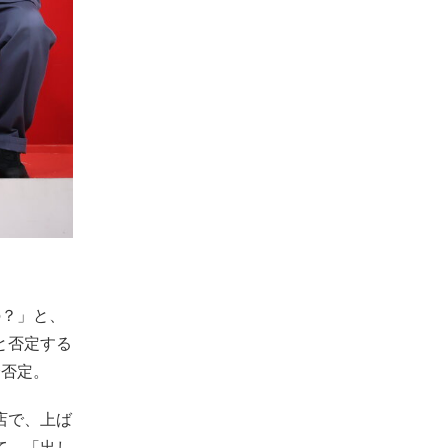
の？」と、
と否定する
全否定。
店で、上ば
て、「出し